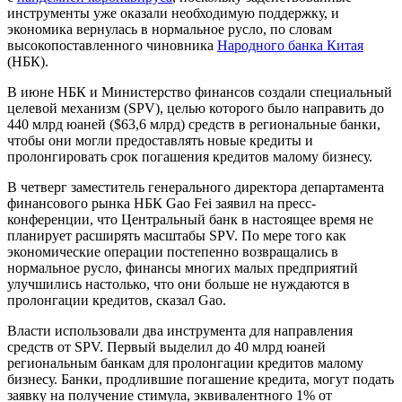
инструменты уже оказали необходимую поддержку, и
экономика вернулась в нормальное русло, по словам
высокопоставленного чиновника
Народного банка Китая
(НБК).
В июне НБК и Министерство финансов создали специальный
целевой механизм (SPV), целью которого было направить до
440 млрд юаней ($63,6 млрд) средств в региональные банки,
чтобы они могли предоставлять новые кредиты и
пролонгировать срок погашения кредитов малому бизнесу.
В четверг заместитель генерального директора департамента
финансового рынка НБК Gao Fei заявил на пресс-
конференции, что Центральный банк в настоящее время не
планирует расширять масштабы SPV. По мере того как
экономические операции постепенно возвращались в
нормальное русло, финансы многих малых предприятий
улучшились настолько, что они больше не нуждаются в
пролонгации кредитов, сказал Gao.
Власти использовали два инструмента для направления
средств от SPV. Первый выделил до 40 млрд юаней
региональным банкам для пролонгации кредитов малому
бизнесу. Банки, продлившие погашение кредита, могут подать
заявку на получение стимула, эквивалентного 1% от