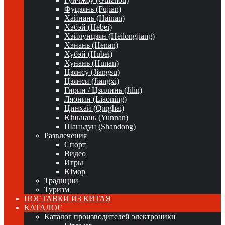
Фуцзянь (Fujian)
Хайнань (Hainan)
Хэбэй (Hebei)
Хэйлунцзян (Heilongjiang)
Хэнань (Henan)
Хубэй (Hubei)
Хунань (Hunan)
Цзянсу (Jiangsu)
Цзянси (Jiangxi)
Гирин / Цзилинь (Jilin)
Ляонин (Liaoning)
Цинхай (Qinghai)
Юньнань (Yunnan)
Шаньдун (Shandong)
Развлечения
Спорт
Видео
Игры
Юмор
Традиции
Туризм
ПОСТАВКИ ИЗ КИТАЯ
КАТАЛОГ
Каталог производителей электроники