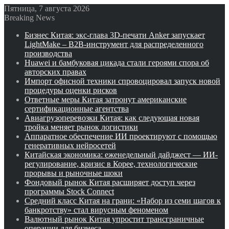
Пятница, 7 августа 2026
Breaking News
Бизнес Китая: экс-глава 3D-печати Anker запускает
LightMake – B2B-инструмент для распределенного
производства
Huawei и бамбуковая цикада стали героями спора об
авторских правах
Импорт офисной техники спровоцировал запуск новой
процедуры оценки рисков
Ответные меры Китая затронут американские
сертификационные агентства
Авиагрузоперевозки Китая: как следующая новая
тройка меняет рынок логистики
Аппаратное обеспечение ИИ проектируют с помощью
генеративных нейросетей
Китайская экономика: еженедельный дайджест — ИИ-
регулирование, кризис в Корее, технологические
прорывы и рыночные шоки
Фондовый рынок Китая расширяет доступ через
программы Stock Connect
Средний класс Китая на грани: «Набор из семи шагов к
банкротству» стал вирусным феноменом
Валютный рынок Китая упростит трансграничные
операции для бизнеса