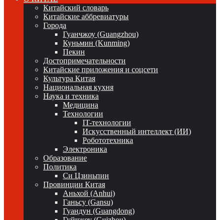
Китайский словарь
Китайские аббревиатуры
Города
Гуанчжоу (Guangzhou)
Куньмин (Kunming)
Пекин
Достопримечательности
Китайские приложения и соцсети
Культура Китая
Национальная кухня
Наука и техника
Медицина
Технологии
IT-технологии
Искусственный интеллект (ИИ)
Робототехника
Электроника
Образование
Политика
Си Цзиньпин
Провинции Китая
Аньхой (Anhui)
Ганьсу (Gansu)
Гуандун (Guangdong)
Гуйчжоу (Guizhou)