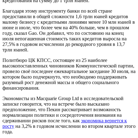
кредитования на сумму до 1 трлн юаней.
Благодаря этому инструменту банки по всей стране
предоставили в общей сложности 1,6 трлн юаней кредитов
малому бизнесу с кредитными линиями менее 10 млн юаней в
июне и июле, что более чем на 40% больше, чем в прошлом
году, сказал Gao. Он добавил, что по состоянию на конец
июля непогашенная стоимость таких кредитов выросла на
27,5% в годовом исчислении до рекордного уровня в 13,7
трлн юаней.
Политбюро ЦК КПСС, состоящее из 25 наиболее
высокопоставленных чиновников Коммунистической партии,
провело своё последнее ежеквартальное заседание 30 июля, на
котором было подчеркнуто, что необходимо поддерживать
разумный рост денежной массы и общего социального
финансирования.
Экономисты из Macquarie Group Ltd в исследовательской
записке говорится, что на встрече было высказано
предположение, что Пекин рассматривает возможность
нормализации политики и сосредоточения внимания на
сдерживании рисков после того, как
экономика вернется к
росту
на 3,2% в годовом исчислении во втором квартале этого
года.