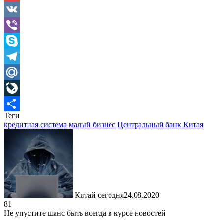
Gmail
VK
Viber
Skype
Telegram
Mail.Ru
LiveJournal
Теги
Отправить
кредитная система
малый бизнес
Центральный банк Китая
Китай сегодня
24.08.2020
81
Не упустите шанс быть всегда в курсе новостей