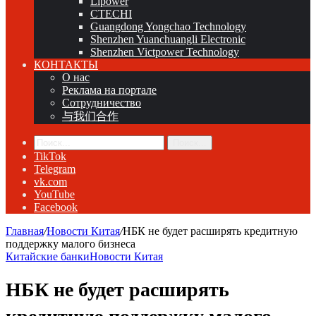
Lipower
CTECHI
Guangdong Yongchao Technology
Shenzhen Yuanchuangli Electronic
Shenzhen Victpower Technology
КОНТАКТЫ
О нас
Реклама на портале
Сотрудничество
与我们合作
Поиск...
TikTok
Telegram
vk.com
YouTube
Facebook
Главная
/
Новости Китая
/
НБК не будет расширять кредитную
поддержку малого бизнеса
Китайские банки
Новости Китая
НБК не будет расширять