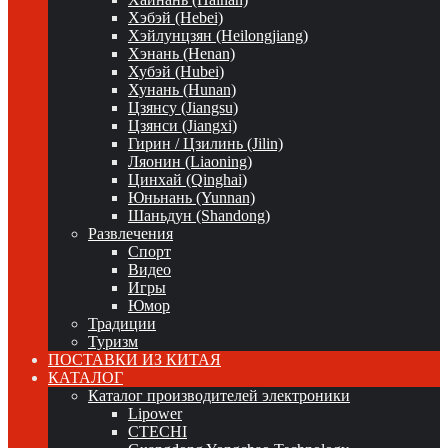
Хэбэй (Hebei)
Хэйлунцзян (Heilongjiang)
Хэнань (Henan)
Хубэй (Hubei)
Хунань (Hunan)
Цзянсу (Jiangsu)
Цзянси (Jiangxi)
Гирин / Цзилинь (Jilin)
Ляонин (Liaoning)
Цинхай (Qinghai)
Юньнань (Yunnan)
Шаньдун (Shandong)
Развлечения
Спорт
Видео
Игры
Юмор
Традиции
Туризм
ПОСТАВКИ ИЗ КИТАЯ
КАТАЛОГ
Каталог производителей электроники
Lipower
CTECHI