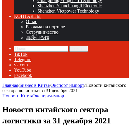
Guangdong Yongchao Technology
Shenzhen Yuanchuangli Electronic
Shenzhen Victpower Technology
КОНТАКТЫ
О нас
Реклама на портале
Сотрудничество
与我们合作
Поиск...
TikTok
Telegram
vk.com
YouTube
Facebook
Главная
/
Бизнес в Китае
/
Экспорт-импорт
/
Новости китайского
сектора логистики за 31 декабря 2021
Новости Китая
Экспорт-импорт
Новости китайского сектора
логистики за 31 декабря 2021