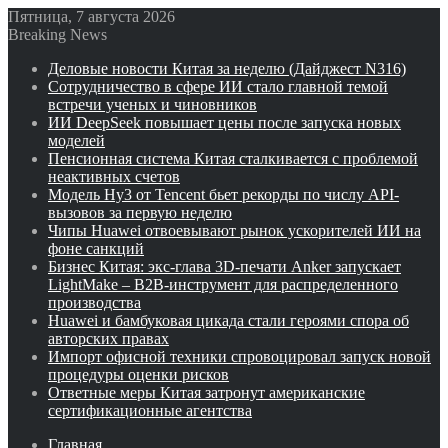
Пятница, 7 августа 2026
Breaking News
Деловые новости Китая за неделю (Дайджест N316)
Сотрудничество в сфере ИИ стало главной темой
встречи ученых и чиновников
ИИ DeepSeek повышает цены после запуска новых
моделей
Пенсионная система Китая сталкивается с проблемой
неактивных счетов
Модель Hy3 от Tencent бьет рекорды по числу API-
вызовов за первую неделю
Чипы Huawei отвоевывают рынок ускорителей ИИ на
фоне санкций
Бизнес Китая: экс-глава 3D-печати Anker запускает
LightMake – B2B-инструмент для распределенного
производства
Huawei и бамбуковая цикада стали героями спора об
авторских правах
Импорт офисной техники спровоцировал запуск новой
процедуры оценки рисков
Ответные меры Китая затронут американские
сертификационные агентства
Главная