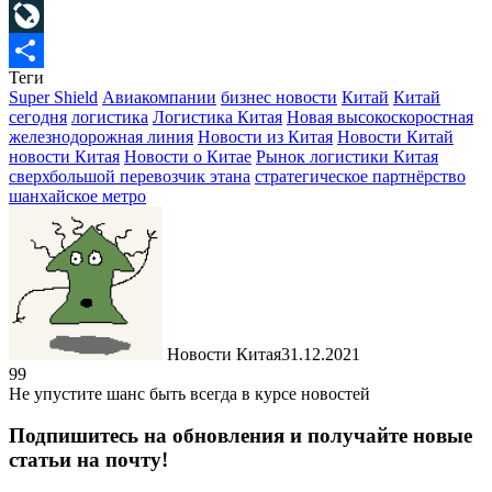
Mail.Ru
LiveJournal
Теги
Отправить
Super Shield
Авиакомпании
бизнес новости
Китай
Китай
сегодня
логистика
Логистика Китая
Новая высокоскоростная
железнодорожная линия
Новости из Китая
Новости Китай
новости Китая
Новости о Китае
Рынок логистики Китая
сверхбольшой перевозчик этана
стратегическое партнёрство
шанхайское метро
Новости Китая
31.12.2021
99
Не упустите шанс быть всегда в курсе новостей
Подпишитесь на обновления и получайте новые
статьи на почту!