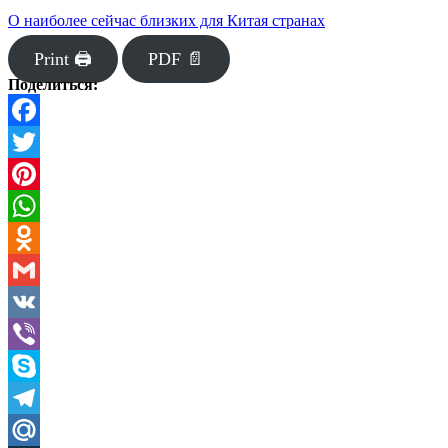
О наиболее сейчас близких для Китая странах
Print 🖨
PDF 📄
Поделиться:
Facebook
Twitter
Pinterest
WhatsApp
Odnoklassniki
Gmail
VK
Viber
Skype
Telegram