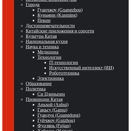
Города
Гуанчжоу (Guangzhou)
Куньмин (Kunming)
Пекин
Достопримечательности
Китайские приложения и соцсети
Культура Китая
Национальная кухня
Наука и техника
Медицина
Технологии
IT-технологии
Искусственный интеллект (ИИ)
Робототехника
Электроника
Образование
Политика
Си Цзиньпин
Провинции Китая
Аньхой (Anhui)
Ганьсу (Gansu)
Гуандун (Guangdong)
Гуйчжоу (Guizhou)
Фуцзянь (Fujian)
Хайнань (Hainan)