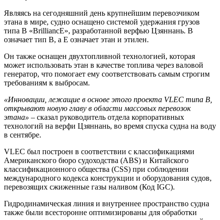
Являясь на сегодняшний день крупнейшим перевозчиком
этана в мире, судно оснащено системой удержания грузов
типа B «BrilliancE», разработанной верфью Цзяннань. B
означает тип B, а E означает этан и этилен.
Он также оснащен двухтопливной технологией, которая
может использовать этан в качестве топлива через валовой
генератор, что помогает ему соответствовать самым строгим
требованиям к выбросам.
«Инновации, лежащие в основе этого проекта VLEC типа B,
открывают новую главу в области массовых перевозок
этана» –
сказал руководитель отдела корпоративных
технологий на верфи Цзяннань, во время спуска судна на воду
в сентябре.
VLEC был построен в соответствии с классификациями
Американского бюро судоходства (ABS) и Китайского
классификационного общества (CSS) при соблюдении
международного кодекса конструкции и оборудования судов,
перевозящих сжиженные газы наливом (Код IGC).
Гидродинамическая линия и внутреннее пространство судна
также были всесторонне оптимизированы для обработки