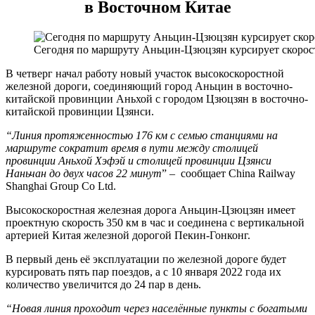
в Восточном Китае
Сегодня по маршруту Аньцин-Цзюцзян курсирует скорос
В четверг начал работу новый участок высокоскоростной
железной дороги, соединяющий город Аньцин в восточно-
китайской провинции Аньхой с городом Цзюцзян в восточно-
китайской провинции Цзянси.
“Линия протяженностью 176 км с семью станциями на
маршруте сократит время в пути между столицей
провинции Аньхой Хэфэй и столицей провинции Цзянси
Наньчан до двух часов 22 минут
” – сообщает China Railway
Shanghai Group Co Ltd.
Высокоскоростная железная дорога Аньцин-Цзюцзян имеет
проектную скорость 350 км в час и соединена с вертикальной
артерией Китая железной дорогой Пекин-Гонконг.
В первый день её эксплуатации по железной дороге будет
курсировать пять пар поездов, а с 10 января 2022 года их
количество увеличится до 24 пар в день.
“Новая линия проходит через населённые пункты с богатыми