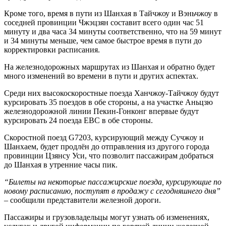
Кроме того, время в пути из Шанхая в Тайчжоу и Вэньчжоу в
соседней провинции Чжэцзян составит всего один час 51
минуту и два часа 34 минуты соответственно, что на 59 минут
и 34 минуты меньше, чем самое быстрое время в пути до
корректировки расписания.
На железнодорожных маршрутах из Шанхая и обратно будет
много изменений во времени в пути и других аспектах.
Среди них высокоскоростные поезда Ханчжоу-Тайчжоу будут
курсировать 35 поездов в обе стороны, а на участке Аньцзю
железнодорожной линии Пекин-Гонконг впервые будут
курсировать 24 поезда ЕВС в обе стороны.
Скоростной поезд G7203, курсирующий между Сучжоу и
Шанхаем, будет продлён до отправления из другого города
провинции Цзянсу Уси, что позволит пассажирам добраться
до Шанхая в утренние часы пик.
“Билеты на некоторые пассажирские поезда, курсирующие по
новому расписанию, поступят в продажу с сегодняшнего дня”
– сообщили представители железной дороги.
Пассажиры и грузовладельцы могут узнать об изменениях,