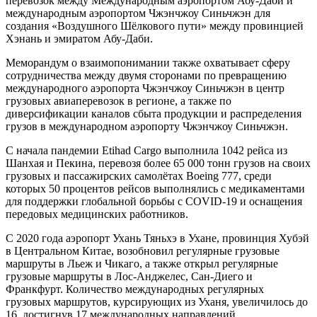
перевозок между Международным аэропортом Абу-Даби и
международным аэропортом Чжэнчжоу Синьчжэн для
создания «Воздушного Шёлкового пути» между провинцией
Хэнань и эмиратом Абу-Даби.
Меморандум о взаимопонимании также охватывает сферу
сотрудничества между двумя сторонами по превращению
международного аэропорта Чжэнчжоу Синьчжэн в центр
грузовых авиаперевозок в регионе, а также по
диверсификации каналов сбыта продукции и распределения
грузов в международном аэропорту Чжэнчжоу Синьчжэн.
С начала пандемии Etihad Cargo выполнила 1042 рейса из
Шанхая и Пекина, перевозя более 65 000 тонн грузов на своих
грузовых и пассажирских самолётах Boeing 777, среди
которых 50 процентов рейсов выполнялись с медикаментами
для поддержки глобальной борьбы с COVID-19 и оснащения
передовых медицинских работников.
С 2020 года аэропорт Ухань Тяньхэ в Ухане, провинция Хубэй
в Центральном Китае, возобновил регулярные грузовые
маршруты в Льеж и Чикаго, а также открыл регулярные
грузовые маршруты в Лос-Анджелес, Сан-Диего и
Франкфурт. Количество международных регулярных
грузовых маршрутов, курсирующих из Уханя, увеличилось до
16, достигнув 17 международных направлений.