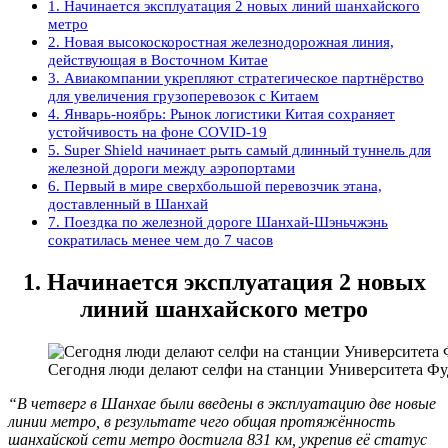
1. Начинается эксплуатация 2 новых линий шанхайского
метро
2. Новая высокоскоростная железнодорожная линия,
действующая в Восточном Китае
3. Авиакомпании укрепляют стратегическое партнёрство
для увеличения грузоперевозок с Китаем
4. Январь-ноябрь: Рынок логистики Китая сохраняет
устойчивость на фоне COVID-19
5. Super Shield начинает рыть самый длинный туннель для
железной дороги между аэропортами
6. Первый в мире сверхбольшой перевозчик этана,
доставленный в Шанхай
7. Поездка по железной дороге Шанхай-Шэньчжэнь
сократилась менее чем до 7 часов
1. Начинается эксплуатация 2 новых
линий шанхайского метро
Сегодня люди делают селфи на станции Университета Фу
“В четверг в Шанхае были введены в эксплуатацию две новые
линии метро, в результате чего общая протяжённость
шанхайской сети метро достигла 831 км, укрепив её статус