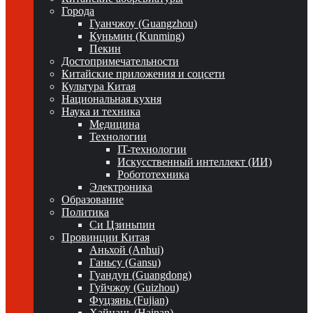
Города
Гуанчжоу (Guangzhou)
Куньмин (Kunming)
Пекин
Достопримечательности
Китайские приложения и соцсети
Культура Китая
Национальная кухня
Наука и техника
Медицина
Технологии
IT-технологии
Искусственный интеллект (ИИ)
Робототехника
Электроника
Образование
Политика
Си Цзиньпин
Провинции Китая
Аньхой (Anhui)
Ганьсу (Gansu)
Гуандун (Guangdong)
Гуйчжоу (Guizhou)
Фуцзянь (Fujian)
Хайнань (Hainan)