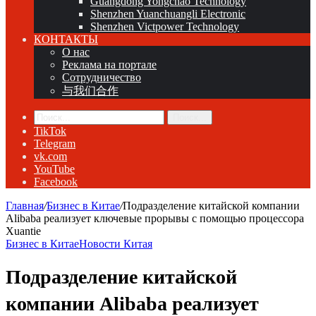
Guangdong Yongchao Technology
Shenzhen Yuanchuangli Electronic
Shenzhen Victpower Technology
КОНТАКТЫ
О нас
Реклама на портале
Сотрудничество
与我们合作
Поиск...
TikTok
Telegram
vk.com
YouTube
Facebook
Главная
/
Бизнес в Китае
/
Подразделение китайской компании
Alibaba реализует ключевые прорывы с помощью процессора
Xuantie
Бизнес в Китае
Новости Китая
Подразделение китайской
компании Alibaba реализует