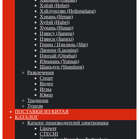
Хэбэй (Hebei)
Хэйлунцзян (Heilongjiang)
Хэнань (Henan)
Хубэй (Hubei)
Хунань (Hunan)
Цзянсу (Jiangsu)
Цзянси (Jiangxi)
Гирин / Цзилинь (Jilin)
Ляонин (Liaoning)
Цинхай (Qinghai)
Юньнань (Yunnan)
Шаньдун (Shandong)
Развлечения
Спорт
Видео
Игры
Юмор
Традиции
Туризм
ПОСТАВКИ ИЗ КИТАЯ
КАТАЛОГ
Каталог производителей электроники
Lipower
CTECHI