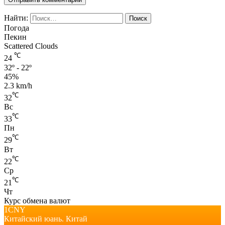
Найти:
Погода
Пекин
Scattered Clouds
℃
24
32º - 22º
45%
2.3 km/h
℃
32
Вс
℃
33
Пн
℃
29
Вт
℃
22
Ср
℃
21
Чт
Курс обмена валют
1CNY
Китайский юань.
Китай