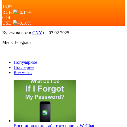
=
13,85
RUB
–0,14
%
0,14
USD
–0,16
%
Курсы валют в
CNY
на 03.02.2025
Мы в Telegram
Популярное
Последнее
Коммент.
Восстановление забытого пароля WeChat