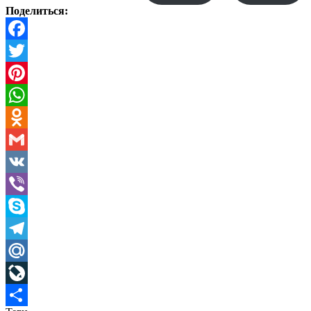
Поделиться:
Facebook
Twitter
Pinterest
WhatsApp
Odnoklassniki
Gmail
VK
Viber
Skype
Telegram
Mail.Ru
LiveJournal