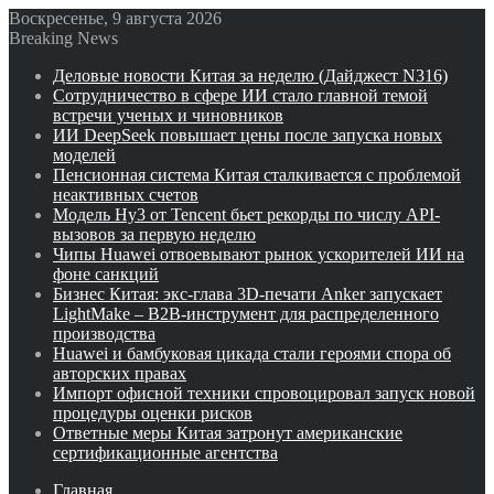
Воскресенье, 9 августа 2026
Breaking News
Деловые новости Китая за неделю (Дайджест N316)
Сотрудничество в сфере ИИ стало главной темой
встречи ученых и чиновников
ИИ DeepSeek повышает цены после запуска новых
моделей
Пенсионная система Китая сталкивается с проблемой
неактивных счетов
Модель Hy3 от Tencent бьет рекорды по числу API-
вызовов за первую неделю
Чипы Huawei отвоевывают рынок ускорителей ИИ на
фоне санкций
Бизнес Китая: экс-глава 3D-печати Anker запускает
LightMake – B2B-инструмент для распределенного
производства
Huawei и бамбуковая цикада стали героями спора об
авторских правах
Импорт офисной техники спровоцировал запуск новой
процедуры оценки рисков
Ответные меры Китая затронут американские
сертификационные агентства
Главная