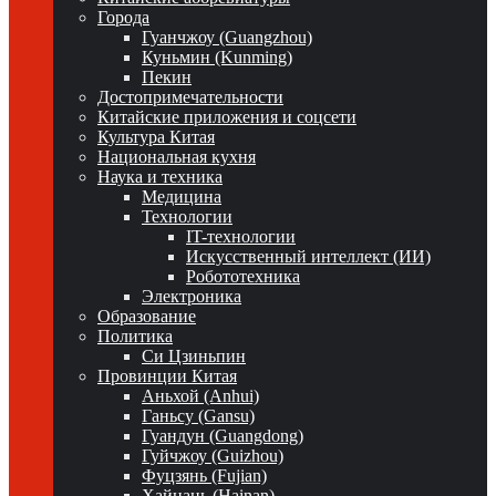
Города
Гуанчжоу (Guangzhou)
Куньмин (Kunming)
Пекин
Достопримечательности
Китайские приложения и соцсети
Культура Китая
Национальная кухня
Наука и техника
Медицина
Технологии
IT-технологии
Искусственный интеллект (ИИ)
Робототехника
Электроника
Образование
Политика
Си Цзиньпин
Провинции Китая
Аньхой (Anhui)
Ганьсу (Gansu)
Гуандун (Guangdong)
Гуйчжоу (Guizhou)
Фуцзянь (Fujian)
Хайнань (Hainan)