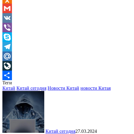
Odnoklassniki
Gmail
VK
Viber
Skype
Telegram
Mail.Ru
LiveJournal
Теги
Отправить
Китай
Китай сегодня
Новости Китай
новости Китая
Китай сегодня
27.03.2024