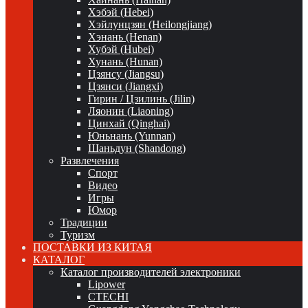
Хэбэй (Hebei)
Хэйлунцзян (Heilongjiang)
Хэнань (Henan)
Хубэй (Hubei)
Хунань (Hunan)
Цзянсу (Jiangsu)
Цзянси (Jiangxi)
Гирин / Цзилинь (Jilin)
Ляонин (Liaoning)
Цинхай (Qinghai)
Юньнань (Yunnan)
Шаньдун (Shandong)
Развлечения
Спорт
Видео
Игры
Юмор
Традиции
Туризм
ПОСТАВКИ ИЗ КИТАЯ
КАТАЛОГ
Каталог производителей электроники
Lipower
CTECHI