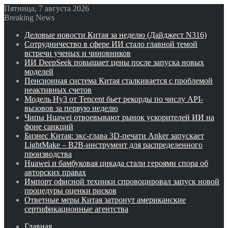
Пятница, 7 августа 2026
Breaking News
Деловые новости Китая за неделю (Дайджест N316)
Сотрудничество в сфере ИИ стало главной темой
встречи ученых и чиновников
ИИ DeepSeek повышает цены после запуска новых
моделей
Пенсионная система Китая сталкивается с проблемой
неактивных счетов
Модель Hy3 от Tencent бьет рекорды по числу API-
вызовов за первую неделю
Чипы Huawei отвоевывают рынок ускорителей ИИ на
фоне санкций
Бизнес Китая: экс-глава 3D-печати Anker запускает
LightMake – B2B-инструмент для распределенного
производства
Huawei и бамбуковая цикада стали героями спора об
авторских правах
Импорт офисной техники спровоцировал запуск новой
процедуры оценки рисков
Ответные меры Китая затронут американские
сертификационные агентства
Главная