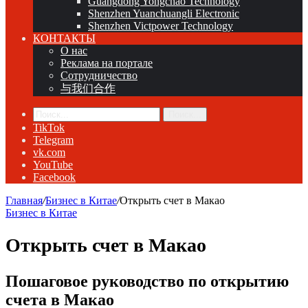
Guangdong Yongchao Technology
Shenzhen Yuanchuangli Electronic
Shenzhen Victpower Technology
КОНТАКТЫ
О нас
Реклама на портале
Сотрудничество
与我们合作
Поиск...
TikTok
Telegram
vk.com
YouTube
Facebook
Главная
/
Бизнес в Китае
/
Открыть счет в Макао
Бизнес в Китае
Открыть счет в Макао
Пошаговое руководство по открытию
счета в Макао