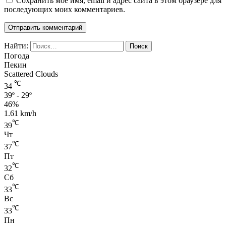
Сохранить моё имя, email и адрес сайта в этом браузере для
последующих моих комментариев.
Найти:
Погода
Пекин
Scattered Clouds
℃
34
39º - 29º
46%
1.61 km/h
℃
39
Чт
℃
37
Пт
℃
32
Сб
℃
33
Вс
℃
33
Пн