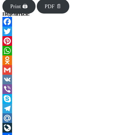
Print 🖨
PDF 📄
Поделиться:
Facebook
Twitter
Pinterest
WhatsApp
Odnoklassniki
Gmail
VK
Viber
Skype
Telegram
Mail.Ru