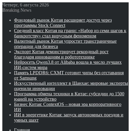
Четверг, 6 августа 2026
Breaking News
Фондовый рынок Китая расширяет доступ через
программы Stock Connect
Средний класс Китая на грани: «Набор из семи шагов к
банкротству» стал вирусным феноменом
Валютный рынок Китая упростит трансграничные
операции для бизнеса
Экспорт Китая демонстрирует рекордный рост
благодаря инновациям и робототехнике
Нейросеть Qwen3.8 от Alibaba вошла в число лучших
ИИ-систем мира
Память LPDDR6: CXMT готовит чипы без отставания
от Samsung
Искусственный интеллект в Шанхае: мировые эксперты
оценили инновации
Программа обмена техники в Китае: субсидии до 1500
юаней на устройство
Бизнес Китая: ContextOS – новая эра корпоративного
ИИ
ИИ в энергетике Китая: запуск автономных поездов и
умных шахт
Главная