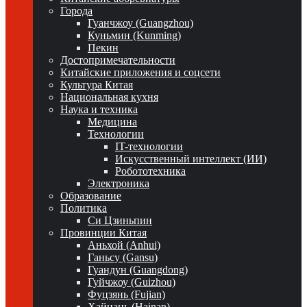
Города
Гуанчжоу (Guangzhou)
Куньмин (Kunming)
Пекин
Достопримечательности
Китайские приложения и соцсети
Культура Китая
Национальная кухня
Наука и техника
Медицина
Технологии
IT-технологии
Искусственный интеллект (ИИ)
Робототехника
Электроника
Образование
Политика
Си Цзиньпин
Провинции Китая
Аньхой (Anhui)
Ганьсу (Gansu)
Гуандун (Guangdong)
Гуйчжоу (Guizhou)
Фуцзянь (Fujian)
Хайнань (Hainan)