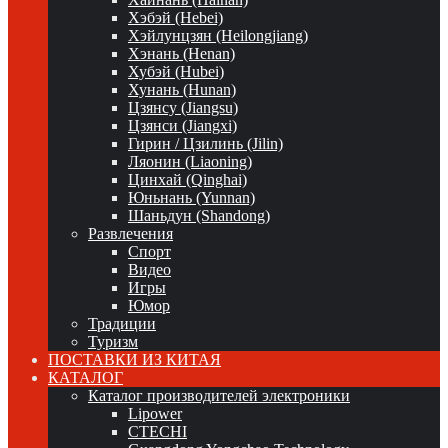
Хэбэй (Hebei)
Хэйлунцзян (Heilongjiang)
Хэнань (Henan)
Хубэй (Hubei)
Хунань (Hunan)
Цзянсу (Jiangsu)
Цзянси (Jiangxi)
Гирин / Цзилинь (Jilin)
Ляонин (Liaoning)
Цинхай (Qinghai)
Юньнань (Yunnan)
Шаньдун (Shandong)
Развлечения
Спорт
Видео
Игры
Юмор
Традиции
Туризм
ПОСТАВКИ ИЗ КИТАЯ
КАТАЛОГ
Каталог производителей электроники
Lipower
CTECHI