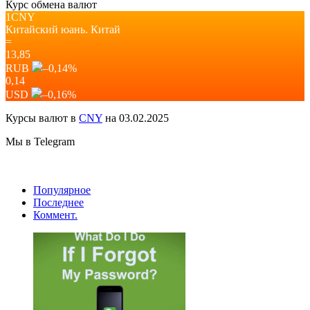
Курс обмена валют
1CNY
Китайский юань.
Китай
=
13,85
RUB
–0,14
%
0,14
USD
–0,16
%
Курсы валют в
CNY
на 03.02.2025
Мы в Telegram
Популярное
Последнее
Коммент.