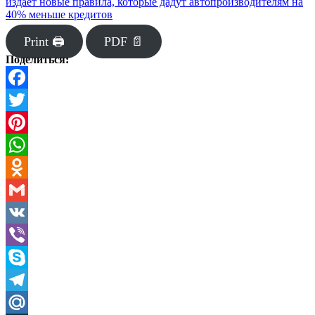
издает новые правила, которые дадут автопроизводителям на
40% меньше кредитов
Print 🖨
PDF 📄
Поделиться:
Facebook
Twitter
Pinterest
WhatsApp
Odnoklassniki
Gmail
VK
Viber
Skype
Telegram