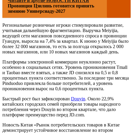
Читайте и другие НОВОСТИ КИТАЯ
Провинция Цзилинь готовится принять
зимнюю Универсиаду-2027
Региональные розничные игроки стимулировали развитие,
учитывая дальнейшую фрагментацию. Выручка Meiyijia,
ведущей сети магазинов повседневного спроса в провинции
Гуандун, выросла на 7,4% за квартал. К июню у Meiyijia было
более 32 000 магазинов, то есть за полгода открылось 2 000
новых магазинов, или 10 новых магазинов каждый день.
Платформы электронной коммерции неуклонно растут,
особенно в социальных сетях. Уровень проникновения Tmall
и Taobao вместе взятых, а также JD снизился на 0,5 и 0,8
процентных пункта соответственно. За последние три месяца
Pinduoduo привлекла больше потребителей, а уровень
проникновения вырос на 0,6 процентных пункта.
Быстрый рост был зафиксирован
Douyin
. Около 22,9%
китайских городских семей приобрели товары народного
потребления через Douyin во втором квартале, что дало
платформе преимущество перед JD.com.
Новость Китая «Рынок потребительских товаров в Китае
демонстрирует устойчивое восстановление во втором