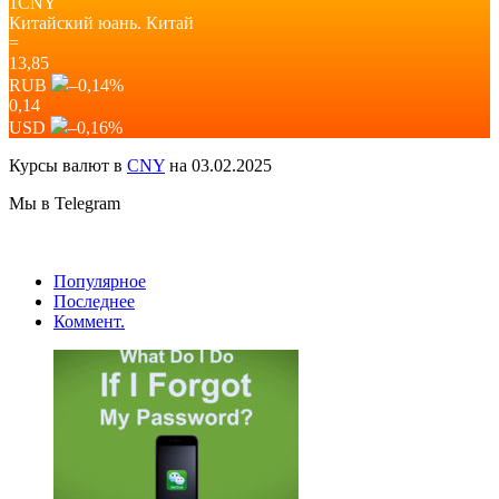
1CNY
Китайский юань.
Китай
=
13,85
RUB
–0,14
%
0,14
USD
–0,16
%
Курсы валют в
CNY
на 03.02.2025
Мы в Telegram
Популярное
Последнее
Коммент.