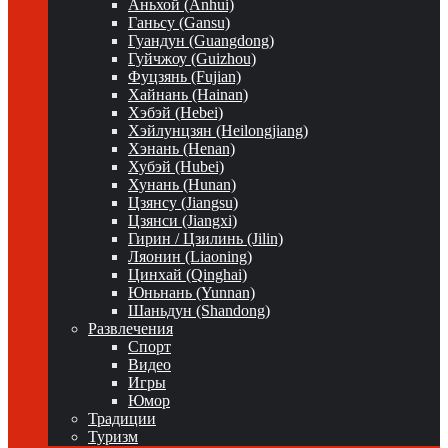
Аньхой (Anhui)
Ганьсу (Gansu)
Гуандун (Guangdong)
Гуйчжоу (Guizhou)
Фуцзянь (Fujian)
Хайнань (Hainan)
Хэбэй (Hebei)
Хэйлунцзян (Heilongjiang)
Хэнань (Henan)
Хубэй (Hubei)
Хунань (Hunan)
Цзянсу (Jiangsu)
Цзянси (Jiangxi)
Гирин / Цзилинь (Jilin)
Ляонин (Liaoning)
Цинхай (Qinghai)
Юньнань (Yunnan)
Шаньдун (Shandong)
Развлечения
Спорт
Видео
Игры
Юмор
Традиции
Туризм