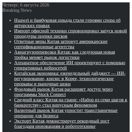
Четверг, 6 августа 2026
Breaking News
Huawei и бамбуковая цикада стали героями спора об
авторских правах
Импорт офисной техники спровоцировал запуск новой
процедуры оценки рисков
Ответные меры Китая затронут американские
сертификационные агентства
Авиагрузоперевозки Китая: как следующая новая
тройка меняет рынок логистики
Аппаратное обеспечение ИИ проектируют с помощью
генеративных нейросетей
Китайская экономика: еженедельный дайджест — ИИ-
регулирование, кризис в Корее, технологические
прорывы и рыночные шоки
Фондовый рынок Китая расширяет доступ через
программы Stock Connect
Средний класс Китая на грани: «Набор из семи шагов к
банкротству» стал вирусным феноменом
Валютный рынок Китая упростит трансграничные
операции для бизнеса
Экспорт Китая демонстрирует рекордный рост
благодаря инновациям и робототехнике