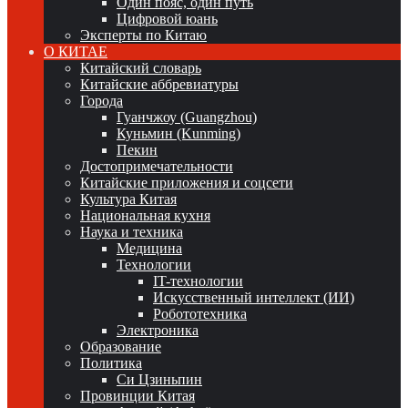
Один пояс, один путь
Цифровой юань
Эксперты по Китаю
О КИТАЕ
Китайский словарь
Китайские аббревиатуры
Города
Гуанчжоу (Guangzhou)
Куньмин (Kunming)
Пекин
Достопримечательности
Китайские приложения и соцсети
Культура Китая
Национальная кухня
Наука и техника
Медицина
Технологии
IT-технологии
Искусственный интеллект (ИИ)
Робототехника
Электроника
Образование
Политика
Си Цзиньпин
Провинции Китая