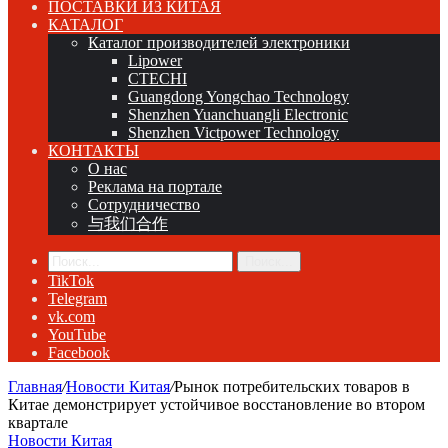
ПОСТАВКИ ИЗ КИТАЯ
КАТАЛОГ
Каталог производителей электроники
Lipower
CTECHI
Guangdong Yongchao Technology
Shenzhen Yuanchuangli Electronic
Shenzhen Victpower Technology
КОНТАКТЫ
О нас
Реклама на портале
Сотрудничество
与我们合作
Поиск...
TikTok
Telegram
vk.com
YouTube
Facebook
Главная
/
Новости Китая
/
Рынок потребительских товаров в
Китае демонстрирует устойчивое восстановление во втором
квартале
Новости Китая