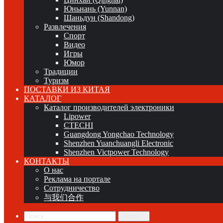
Юньнань (Yunnan)
Шаньдун (Shandong)
Развлечения
Спорт
Видео
Игры
Юмор
Традиции
Туризм
ПОСТАВКИ ИЗ КИТАЯ
КАТАЛОГ
Каталог производителей электроники
Lipower
CTECHI
Guangdong Yongchao Technology
Shenzhen Yuanchuangli Electronic
Shenzhen Victpower Technology
КОНТАКТЫ
О нас
Реклама на портале
Сотрудничество
与我们合作
Поиск...