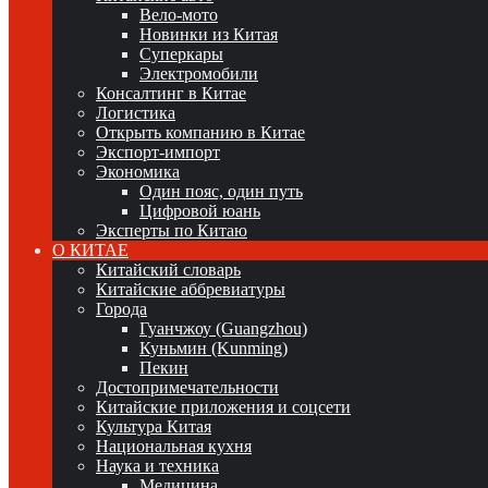
Вело-мото
Новинки из Китая
Суперкары
Электромобили
Консалтинг в Китае
Логистика
Открыть компанию в Китае
Экспорт-импорт
Экономика
Один пояс, один путь
Цифровой юань
Эксперты по Китаю
О КИТАЕ
Китайский словарь
Китайские аббревиатуры
Города
Гуанчжоу (Guangzhou)
Куньмин (Kunming)
Пекин
Достопримечательности
Китайские приложения и соцсети
Культура Китая
Национальная кухня
Наука и техника
Медицина