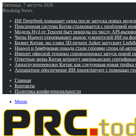
Пятница, 7 августа 2026
Breaking News
ИИ DeepSeek повышает цены после запуска новых модел
Пенсионная система Китая сталкивается с проблемой не
Модель Hy3 от Tencent бьет рекорды по числу API-вызов
Чипы Huawei отвоевывают рынок ускорителей ИИ на фо
Бизнес Китая: экс-глава 3D-печати Anker запускает Ligh
Huawei и бамбуковая цикада стали героями спора об авто
Импорт офисной техники спровоцировал запуск новой п
Ответные меры Китая затронут американские сертифика
Авиагрузоперевозки Китая: как следующая новая тройка
Аппаратное обеспечение ИИ проектируют с помощью ге
Главная
Контакты
Политика конфиденциальности
Меню