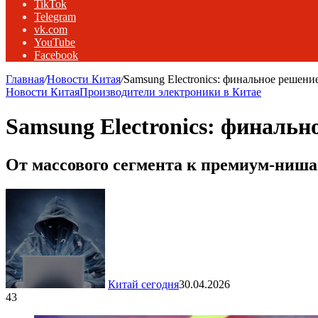
TikTok
Telegram
vk.com
YouTube
Facebook
Главная
/
Новости Китая
/
Samsung Electronics: финальное решени
Новости Китая
Производители электроники в Китае
Samsung Electronics: финальн
От массового сегмента к премиум-ниша
Китай сегодня
30.04.2026
43