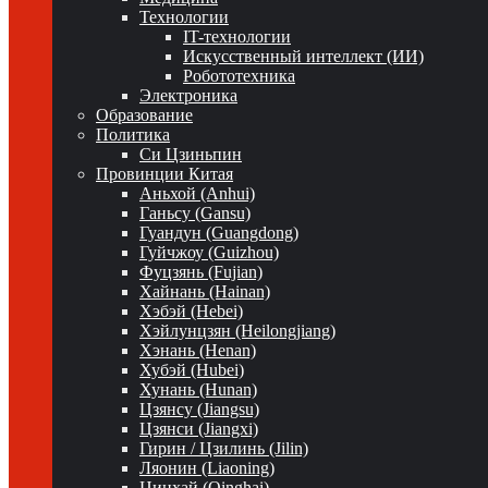
Технологии
IT-технологии
Искусственный интеллект (ИИ)
Робототехника
Электроника
Образование
Политика
Си Цзиньпин
Провинции Китая
Аньхой (Anhui)
Ганьсу (Gansu)
Гуандун (Guangdong)
Гуйчжоу (Guizhou)
Фуцзянь (Fujian)
Хайнань (Hainan)
Хэбэй (Hebei)
Хэйлунцзян (Heilongjiang)
Хэнань (Henan)
Хубэй (Hubei)
Хунань (Hunan)
Цзянсу (Jiangsu)
Цзянси (Jiangxi)
Гирин / Цзилинь (Jilin)
Ляонин (Liaoning)
Цинхай (Qinghai)