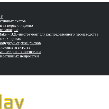
ей
активных счетов
ов за первую неделю
не санкций
tMake – B2B-инструмент для распределенного производства
рских правах
роцедуры оценки рисков
ционные агентства
 меняет рынок логистики
неративных нейросетей