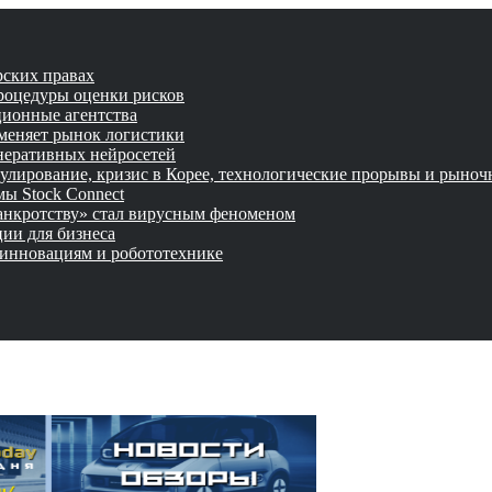
рских правах
роцедуры оценки рисков
ционные агентства
 меняет рынок логистики
неративных нейросетей
улирование, кризис в Корее, технологические прорывы и рыно
ы Stock Connect
банкротству» стал вирусным феноменом
ии для бизнеса
 инновациям и робототехнике