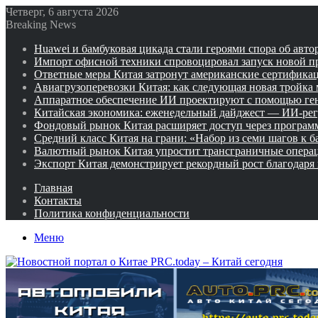
Четверг, 6 августа 2026
Breaking News
Huawei и бамбуковая цикада стали героями спора об авто
Импорт офисной техники спровоцировал запуск новой п
Ответные меры Китая затронут американские сертифика
Авиагрузоперевозки Китая: как следующая новая тройка
Аппаратное обеспечение ИИ проектируют с помощью ге
Китайская экономика: еженедельный дайджест — ИИ-рег
Фондовый рынок Китая расширяет доступ через программ
Средний класс Китая на грани: «Набор из семи шагов к 
Валютный рынок Китая упростит трансграничные операц
Экспорт Китая демонстрирует рекордный рост благодаря
Главная
Контакты
Политика конфиденциальности
Меню