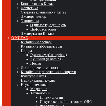
Консалтинг в Китае
Логистика
Открыть компанию в Китае
Экспорт-импорт
Экономика
Один пояс, один путь
Цифровой юань
Эксперты по Китаю
О КИТАЕ
Китайский словарь
Китайские аббревиатуры
Города
Гуанчжоу (Guangzhou)
Куньмин (Kunming)
Пекин
Достопримечательности
Китайские приложения и соцсети
Культура Китая
Национальная кухня
Наука и техника
Медицина
Технологии
IT-технологии
Искусственный интеллект (ИИ)
Робототехника