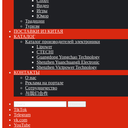
Спорт
Видео
Игры
Юмор
Традиции
Туризм
ПОСТАВКИ ИЗ КИТАЯ
КАТАЛОГ
Каталог производителей электроники
Lipower
CTECHI
Guangdong Yongchao Technology
Shenzhen Yuanchuangli Electronic
Shenzhen Victpower Technology
КОНТАКТЫ
О нас
Реклама на портале
Сотрудничество
与我们合作
Поиск...
TikTok
Telegram
vk.com
YouTube