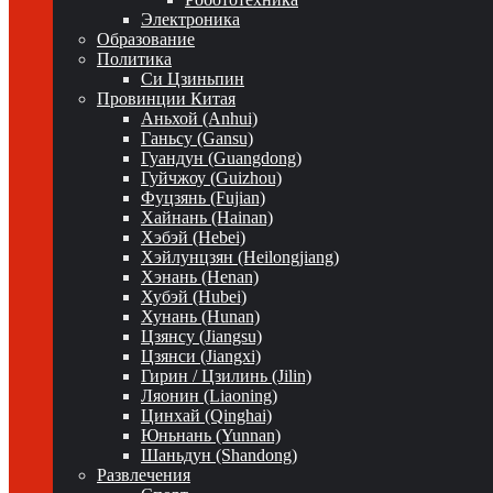
Электроника
Образование
Политика
Си Цзиньпин
Провинции Китая
Аньхой (Anhui)
Ганьсу (Gansu)
Гуандун (Guangdong)
Гуйчжоу (Guizhou)
Фуцзянь (Fujian)
Хайнань (Hainan)
Хэбэй (Hebei)
Хэйлунцзян (Heilongjiang)
Хэнань (Henan)
Хубэй (Hubei)
Хунань (Hunan)
Цзянсу (Jiangsu)
Цзянси (Jiangxi)
Гирин / Цзилинь (Jilin)
Ляонин (Liaoning)
Цинхай (Qinghai)
Юньнань (Yunnan)
Шаньдун (Shandong)
Развлечения