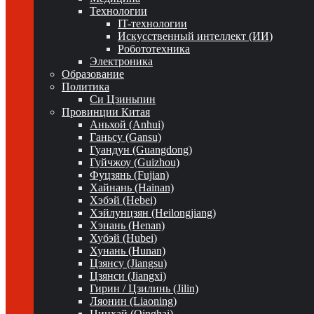
Технологии
IT-технологии
Искусственный интеллект (ИИ)
Робототехника
Электроника
Образование
Политика
Си Цзиньпин
Провинции Китая
Аньхой (Anhui)
Ганьсу (Gansu)
Гуандун (Guangdong)
Гуйчжоу (Guizhou)
Фуцзянь (Fujian)
Хайнань (Hainan)
Хэбэй (Hebei)
Хэйлунцзян (Heilongjiang)
Хэнань (Henan)
Хубэй (Hubei)
Хунань (Hunan)
Цзянсу (Jiangsu)
Цзянси (Jiangxi)
Гирин / Цзилинь (Jilin)
Ляонин (Liaoning)
Цинхай (Qinghai)