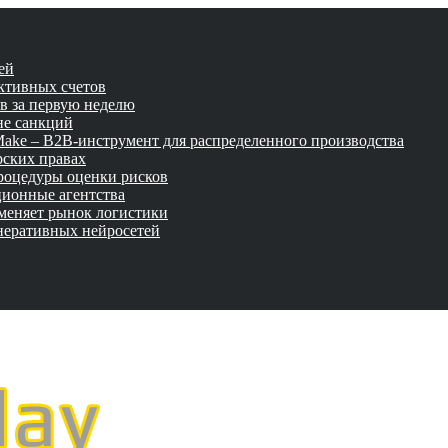
ей
активных счетов
ов за первую неделю
не санкций
tMake – B2B-инструмент для распределенного производства
рских правах
роцедуры оценки рисков
ционные агентства
 меняет рынок логистики
неративных нейросетей