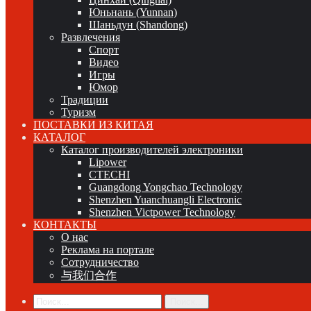
Юньнань (Yunnan)
Шаньдун (Shandong)
Развлечения
Спорт
Видео
Игры
Юмор
Традиции
Туризм
ПОСТАВКИ ИЗ КИТАЯ
КАТАЛОГ
Каталог производителей электроники
Lipower
CTECHI
Guangdong Yongchao Technology
Shenzhen Yuanchuangli Electronic
Shenzhen Victpower Technology
КОНТАКТЫ
О нас
Реклама на портале
Сотрудничество
与我们合作
Поиск...