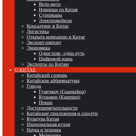
Вело-мото
Новинки из Китая
Суперкары
Электромобили
Консалтинг в Китае
Логистика
Открыть компанию в Китае
Экспорт-импорт
Экономика
Один пояс, один путь
Цифровой юань
Эксперты по Китаю
О КИТАЕ
Китайский словарь
Китайские аббревиатуры
Города
Гуанчжоу (Guangzhou)
Куньмин (Kunming)
Пекин
Достопримечательности
Китайские приложения и соцсети
Культура Китая
Национальная кухня
Наука и техника
Медицина