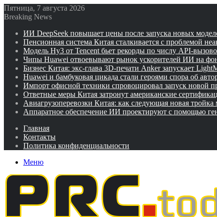
Пятница, 7 августа 2026
Breaking News
ИИ DeepSeek повышает цены после запуска новых модел
Пенсионная система Китая сталкивается с проблемой не
Модель Hy3 от Tencent бьет рекорды по числу API-вызов
Чипы Huawei отвоевывают рынок ускорителей ИИ на фо
Бизнес Китая: экс-глава 3D-печати Anker запускает Ligh
Huawei и бамбуковая цикада стали героями спора об авто
Импорт офисной техники спровоцировал запуск новой п
Ответные меры Китая затронут американские сертифика
Авиагрузоперевозки Китая: как следующая новая тройка
Аппаратное обеспечение ИИ проектируют с помощью ге
Главная
Контакты
Политика конфиденциальности
Меню