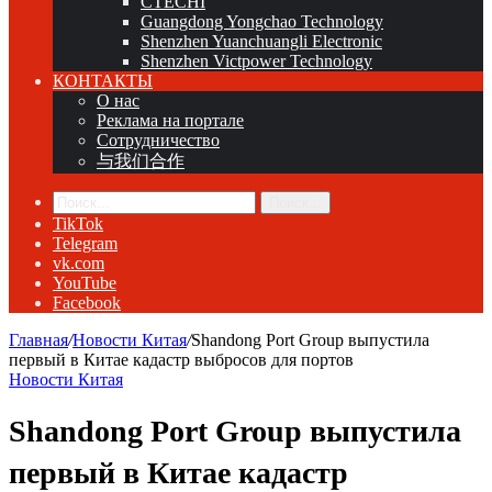
CTECHI
Guangdong Yongchao Technology
Shenzhen Yuanchuangli Electronic
Shenzhen Victpower Technology
КОНТАКТЫ
О нас
Реклама на портале
Сотрудничество
与我们合作
Поиск...
TikTok
Telegram
vk.com
YouTube
Facebook
Главная
/
Новости Китая
/
Shandong Port Group выпустила
первый в Китае кадастр выбросов для портов
Новости Китая
Shandong Port Group выпустила
первый в Китае кадастр