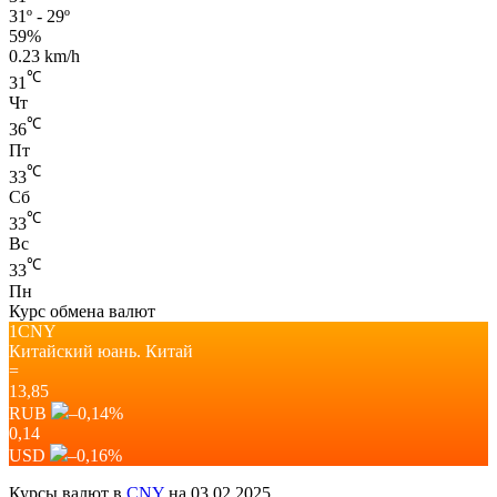
31º - 29º
59%
0.23 km/h
℃
31
Чт
℃
36
Пт
℃
33
Сб
℃
33
Вс
℃
33
Пн
Курс обмена валют
1CNY
Китайский юань.
Китай
=
13,85
RUB
–0,14
%
0,14
USD
–0,16
%
Курсы валют в
CNY
на 03.02.2025