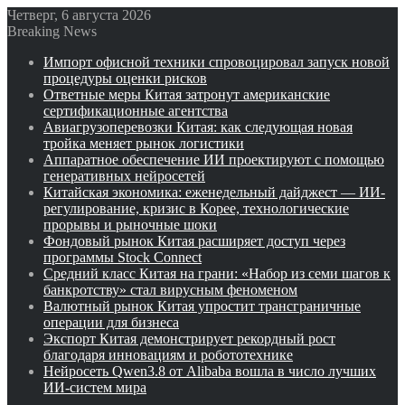
Четверг, 6 августа 2026
Breaking News
Импорт офисной техники спровоцировал запуск новой
процедуры оценки рисков
Ответные меры Китая затронут американские
сертификационные агентства
Авиагрузоперевозки Китая: как следующая новая
тройка меняет рынок логистики
Аппаратное обеспечение ИИ проектируют с помощью
генеративных нейросетей
Китайская экономика: еженедельный дайджест — ИИ-
регулирование, кризис в Корее, технологические
прорывы и рыночные шоки
Фондовый рынок Китая расширяет доступ через
программы Stock Connect
Средний класс Китая на грани: «Набор из семи шагов к
банкротству» стал вирусным феноменом
Валютный рынок Китая упростит трансграничные
операции для бизнеса
Экспорт Китая демонстрирует рекордный рост
благодаря инновациям и робототехнике
Нейросеть Qwen3.8 от Alibaba вошла в число лучших
ИИ-систем мира