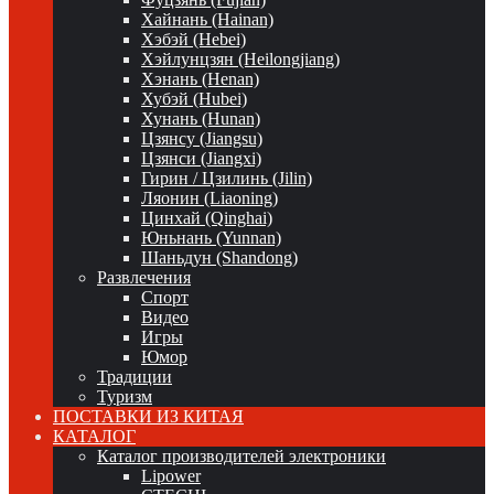
Хайнань (Hainan)
Хэбэй (Hebei)
Хэйлунцзян (Heilongjiang)
Хэнань (Henan)
Хубэй (Hubei)
Хунань (Hunan)
Цзянсу (Jiangsu)
Цзянси (Jiangxi)
Гирин / Цзилинь (Jilin)
Ляонин (Liaoning)
Цинхай (Qinghai)
Юньнань (Yunnan)
Шаньдун (Shandong)
Развлечения
Спорт
Видео
Игры
Юмор
Традиции
Туризм
ПОСТАВКИ ИЗ КИТАЯ
КАТАЛОГ
Каталог производителей электроники
Lipower