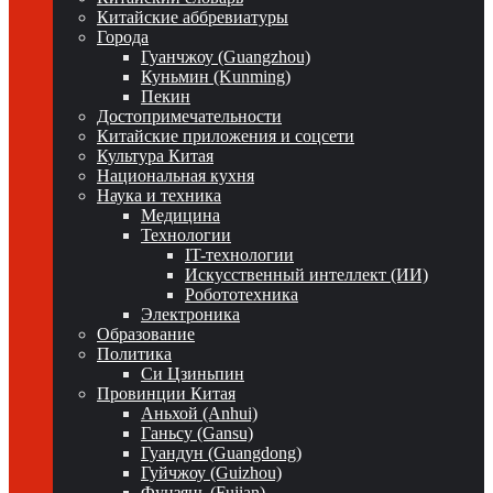
Китайские аббревиатуры
Города
Гуанчжоу (Guangzhou)
Куньмин (Kunming)
Пекин
Достопримечательности
Китайские приложения и соцсети
Культура Китая
Национальная кухня
Наука и техника
Медицина
Технологии
IT-технологии
Искусственный интеллект (ИИ)
Робототехника
Электроника
Образование
Политика
Си Цзиньпин
Провинции Китая
Аньхой (Anhui)
Ганьсу (Gansu)
Гуандун (Guangdong)
Гуйчжоу (Guizhou)
Фуцзянь (Fujian)