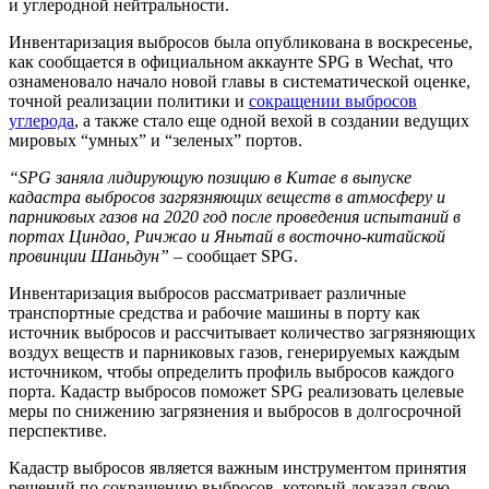
и углеродной нейтральности.
Инвентаризация выбросов была опубликована в воскресенье,
как сообщается в официальном аккаунте SPG в Wechat, что
ознаменовало начало новой главы в систематической оценке,
точной реализации политики и
сокращении выбросов
углерода
, а также стало еще одной вехой в создании ведущих
мировых “умных” и “зеленых” портов.
“SPG заняла лидирующую позицию в Китае в выпуске
кадастра выбросов загрязняющих веществ в атмосферу и
парниковых газов на 2020 год после проведения испытаний в
портах Циндао, Ричжао и Яньтай в восточно-китайской
провинции Шаньдун”
– сообщает SPG.
Инвентаризация выбросов рассматривает различные
транспортные средства и рабочие машины в порту как
источник выбросов и рассчитывает количество загрязняющих
воздух веществ и парниковых газов, генерируемых каждым
источником, чтобы определить профиль выбросов каждого
порта. Кадастр выбросов поможет SPG реализовать целевые
меры по снижению загрязнения и выбросов в долгосрочной
перспективе.
Кадастр выбросов является важным инструментом принятия
решений по сокращению выбросов, который доказал свою