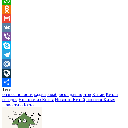
WhatsApp
Odnoklassniki
Gmail
VK
Viber
Skype
Telegram
Mail.Ru
LiveJournal
Теги
Отправить
бизнес новости
кадастр выбросов для портов
Китай
Китай
сегодня
Новости из Китая
Новости Китай
новости Китая
Новости о Китае