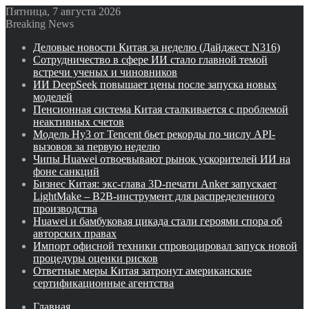
Пятница, 7 августа 2026
Breaking News
Деловые новости Китая за неделю (Дайджест N316)
Сотрудничество в сфере ИИ стало главной темой
встречи ученых и чиновников
ИИ DeepSeek повышает цены после запуска новых
моделей
Пенсионная система Китая сталкивается с проблемой
неактивных счетов
Модель Hy3 от Tencent бьет рекорды по числу API-
вызовов за первую неделю
Чипы Huawei отвоевывают рынок ускорителей ИИ на
фоне санкций
Бизнес Китая: экс-глава 3D-печати Anker запускает
LightMake – B2B-инструмент для распределенного
производства
Huawei и бамбуковая цикада стали героями спора об
авторских правах
Импорт офисной техники спровоцировал запуск новой
процедуры оценки рисков
Ответные меры Китая затронут американские
сертификационные агентства
Главная