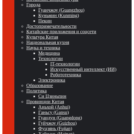
Города
Гуанчжоу (Guangzhou)
Куньмин (Kunming)
Пекин
Достопримечательности
Китайские приложения и соцсети
Культура Китая
Национальная кухня
Наука и техника
Медицина
Технологии
IT-технологии
Искусственный интеллект (ИИ)
Робототехника
Электроника
Образование
Политика
Си Цзиньпин
Провинции Китая
Аньхой (Anhui)
Ганьсу (Gansu)
Гуандун (Guangdong)
Гуйчжоу (Guizhou)
Фуцзянь (Fujian)
Хайнань (Hainan)