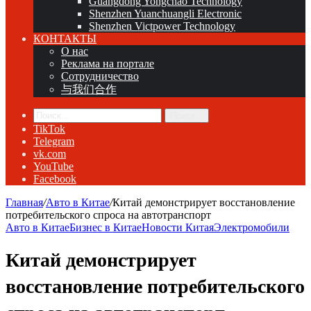
Guangdong Yongchao Technology
Shenzhen Yuanchuangli Electronic
Shenzhen Victpower Technology
КОНТАКТЫ
О нас
Реклама на портале
Сотрудничество
与我们合作
Поиск...
TikTok
Telegram
vk.com
YouTube
Facebook
Главная
/
Авто в Китае
/
Китай демонстрирует восстановление
потребительского спроса на автотранспорт
Авто в Китае
Бизнес в Китае
Новости Китая
Электромобили
Китай демонстрирует
восстановление потребительского