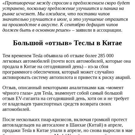
«Противоречие между спросом и предложением скоро будет
устранено, поскольку предложение улучшится и паника на
рынке исчезнет. Мы ожидаем, что поставки чипов
значительно улучшатся в июле, и это улучшение отразится
на производстве в августе. К сентябрю дефицит чипов
должен быть в основном решен»
– заявили в ассоциации.
Большой «отзыв» Теслы в Китае
Тем временем Tesla объявила об отзыве более 285 000
легковых автомобилей (почти всех автомобилей, которые она
продала в Китае на сегодняшний день) – из-за сбоя
программного обеспечения, который может случайно
активировать систему автопилота и привести к риску аварий.
Отзыв, описанный некоторыми аналитиками как «момент
чёрного глаза» для Tesla, знаменует собой самый большой
отзыв EV-гиганта на сегодняшний день, хотя он и не требует
от владельцев транспортных средств возврата своих
автомобилей.
После нескольких пиар-кризисов, включая громкий протест
автовладельцев на автосалоне в Шанхае (Китай) в апреле,
продажи Tesla в Китае упали в апреле, но снова выросли в мае