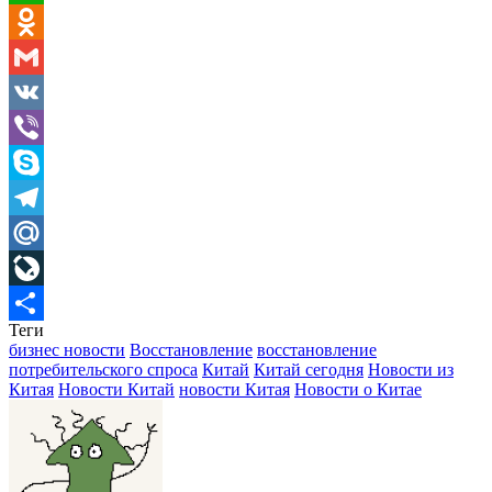
WhatsApp
Odnoklassniki
Gmail
VK
Viber
Skype
Telegram
Mail.Ru
LiveJournal
Теги
Отправить
бизнес новости
Восстановление
восстановление
потребительского спроса
Китай
Китай сегодня
Новости из
Китая
Новости Китай
новости Китая
Новости о Китае