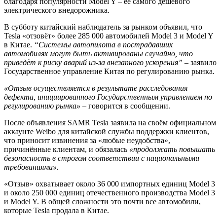
благодаря популярности Model Y – её самого дешёвого
электрического внедорожника.
В субботу китайский наблюдатель за рынком объявил, что
Tesla «отзовёт» более 285 000 автомобилей Model 3 и Model Y
в Китае.
“Системы автопилота в пострадавших
автомобилях могут быть активированы случайно, что
приведёт к риску аварий из-за внезапного ускорения”
– заявило
Государственное управление Китая по регулированию рынка.
«Отзыв осуществляется в результате расследования
дефекта, инициированного Государственным управлением по
регулированию рынка»
– говорится в сообщении.
После объявления SAMR Tesla заявила на своём официальном
аккаунте Weibo для китайской службы поддержки клиентов,
что приносит извинения за «любые неудобства»,
причинённые клиентам, и обязалась
«продолжать повышать
безопасность в строгом соответствии с национальными
требованиями».
«Отзыв» охватывает около 36 000 импортных единиц Model 3
и около 250 000 единиц отечественного производства Model 3
и Model Y. В общей сложности это почти все автомобили,
которые Tesla продала в Китае.