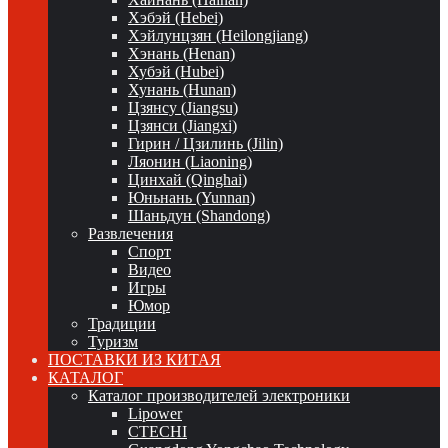
Хэбэй (Hebei)
Хэйлунцзян (Heilongjiang)
Хэнань (Henan)
Хубэй (Hubei)
Хунань (Hunan)
Цзянсу (Jiangsu)
Цзянси (Jiangxi)
Гирин / Цзилинь (Jilin)
Ляонин (Liaoning)
Цинхай (Qinghai)
Юньнань (Yunnan)
Шаньдун (Shandong)
Развлечения
Спорт
Видео
Игры
Юмор
Традиции
Туризм
ПОСТАВКИ ИЗ КИТАЯ
КАТАЛОГ
Каталог производителей электроники
Lipower
CTECHI