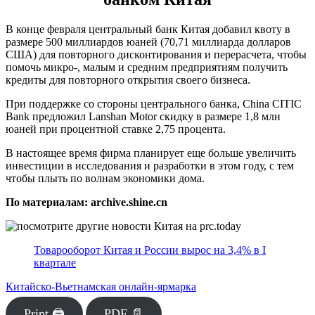
В конце февраля центральный банк Китая добавил квоту в
размере 500 миллиардов юаней (70,71 миллиарда долларов
США) для повторного дисконтирования и перерасчета, чтобы
помочь микро-, малым и средним предприятиям получить
кредиты для повторного открытия своего бизнеса.
При поддержке со стороны центрального банка, China CITIC
Bank предложил Lanshan Motor скидку в размере 1,8 млн
юаней при процентной ставке 2,75 процента.
В настоящее время фирма планирует еще больше увеличить
инвестиции в исследования и разработки в этом году, с тем
чтобы плыть по волнам экономики дома.
По материалам: archive.shine.cn
Товарооборот Китая и России вырос на 3,4% в I
квартале
Китайско-Вьетнамская онлайн-ярмарка
Print 🖨
PDF 📄