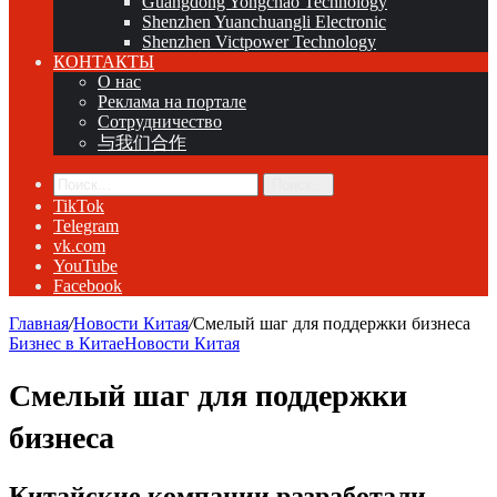
Guangdong Yongchao Technology
Shenzhen Yuanchuangli Electronic
Shenzhen Victpower Technology
КОНТАКТЫ
О нас
Реклама на портале
Сотрудничество
与我们合作
Поиск...
TikTok
Telegram
vk.com
YouTube
Facebook
Главная
/
Новости Китая
/
Смелый шаг для поддержки бизнеса
Бизнес в Китае
Новости Китая
Смелый шаг для поддержки
бизнеса
Китайские компании разработали