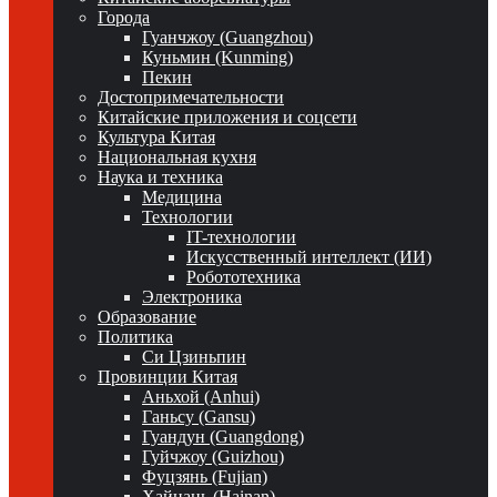
Города
Гуанчжоу (Guangzhou)
Куньмин (Kunming)
Пекин
Достопримечательности
Китайские приложения и соцсети
Культура Китая
Национальная кухня
Наука и техника
Медицина
Технологии
IT-технологии
Искусственный интеллект (ИИ)
Робототехника
Электроника
Образование
Политика
Си Цзиньпин
Провинции Китая
Аньхой (Anhui)
Ганьсу (Gansu)
Гуандун (Guangdong)
Гуйчжоу (Guizhou)
Фуцзянь (Fujian)
Хайнань (Hainan)