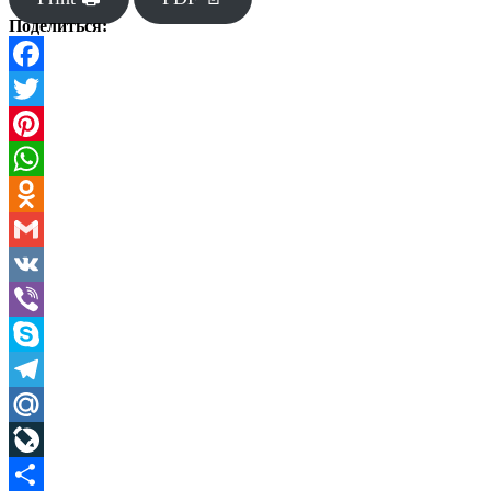
Поделиться:
Facebook
Twitter
Pinterest
WhatsApp
Odnoklassniki
Gmail
VK
Viber
Skype
Telegram
Mail.Ru
LiveJournal