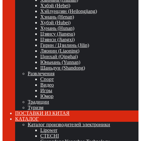
Хэбэй (Hebei)
Хэйлунцзян (Heilongjiang)
Хэнань (Henan)
Хубэй (Hubei)
Хунань (Hunan)
Цзянсу (Jiangsu)
Цзянси (Jiangxi)
Гирин / Цзилинь (Jilin)
Ляонин (Liaoning)
Цинхай (Qinghai)
Юньнань (Yunnan)
Шаньдун (Shandong)
Развлечения
Спорт
Видео
Игры
Юмор
Традиции
Туризм
ПОСТАВКИ ИЗ КИТАЯ
КАТАЛОГ
Каталог производителей электроники
Lipower
CTECHI