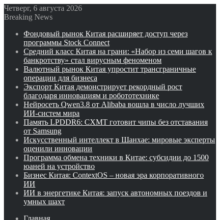
Четверг, 6 августа 2026
Breaking News
Фондовый рынок Китая расширяет доступ через
программы Stock Connect
Средний класс Китая на грани: «Набор из семи шагов к
банкротству» стал вирусным феноменом
Валютный рынок Китая упростит трансграничные
операции для бизнеса
Экспорт Китая демонстрирует рекордный рост
благодаря инновациям и робототехнике
Нейросеть Qwen3.8 от Alibaba вошла в число лучших
ИИ-систем мира
Память LPDDR6: CXMT готовит чипы без отставания
от Samsung
Искусственный интеллект в Шанхае: мировые эксперты
оценили инновации
Программа обмена техники в Китае: субсидии до 1500
юаней на устройство
Бизнес Китая: ContextOS – новая эра корпоративного
ИИ
ИИ в энергетике Китая: запуск автономных поездов и
умных шахт
Главная