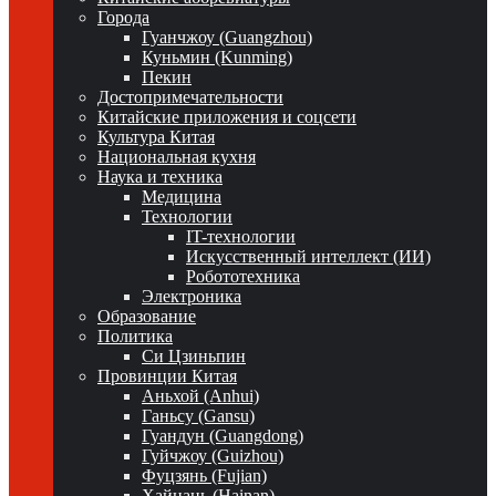
Города
Гуанчжоу (Guangzhou)
Куньмин (Kunming)
Пекин
Достопримечательности
Китайские приложения и соцсети
Культура Китая
Национальная кухня
Наука и техника
Медицина
Технологии
IT-технологии
Искусственный интеллект (ИИ)
Робототехника
Электроника
Образование
Политика
Си Цзиньпин
Провинции Китая
Аньхой (Anhui)
Ганьсу (Gansu)
Гуандун (Guangdong)
Гуйчжоу (Guizhou)
Фуцзянь (Fujian)
Хайнань (Hainan)