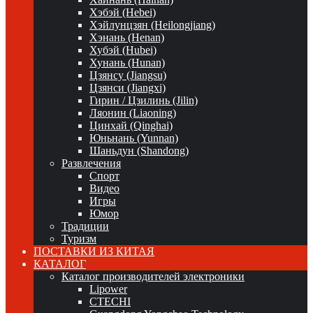
Хэбэй (Hebei)
Хэйлунцзян (Heilongjiang)
Хэнань (Henan)
Хубэй (Hubei)
Хунань (Hunan)
Цзянсу (Jiangsu)
Цзянси (Jiangxi)
Гирин / Цзилинь (Jilin)
Ляонин (Liaoning)
Цинхай (Qinghai)
Юньнань (Yunnan)
Шаньдун (Shandong)
Развлечения
Спорт
Видео
Игры
Юмор
Традиции
Туризм
ПОСТАВКИ ИЗ КИТАЯ
КАТАЛОГ
Каталог производителей электроники
Lipower
CTECHI