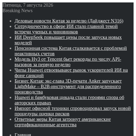
Пятница, 7 августа 2026
Breaking News
Деловые новости Китая за неделю (Дайджест N316)
Сотрудничество в сфере ИИ стало главной темой
встречи ученых и чиновников
ИИ DeepSeek повышает цены после запуска новых
моделей
Пенсионная система Китая сталкивается с проблемой
неактивных счетов
Модель Hy3 от Tencent бьет рекорды по числу API-
вызовов за первую неделю
Чипы Huawei отвоевывают рынок ускорителей ИИ на
фоне санкций
Бизнес Китая: экс-глава 3D-печати Anker запускает
LightMake – B2B-инструмент для распределенного
производства
Huawei и бамбуковая цикада стали героями спора об
авторских правах
Импорт офисной техники спровоцировал запуск новой
процедуры оценки рисков
Ответные меры Китая затронут американские
сертификационные агентства
Главная