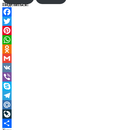
Поделиться:
Facebook
Twitter
Pinterest
WhatsApp
Odnoklassniki
Gmail
VK
Viber
Skype
Telegram
Mail.Ru
LiveJournal