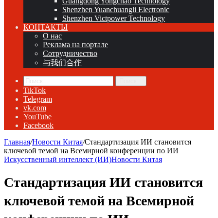
Guangdong Yongchao Technology
Shenzhen Yuanchuangli Electronic
Shenzhen Victpower Technology
КОНТАКТЫ
О нас
Реклама на портале
Сотрудничество
与我们合作
Поиск...
TikTok
Telegram
vk.com
YouTube
Facebook
Главная
/
Новости Китая
/
Стандартизация ИИ становится
ключевой темой на Всемирной конференции по ИИ
Искусственный интеллект (ИИ)
Новости Китая
Стандартизация ИИ становится
ключевой темой на Всемирной