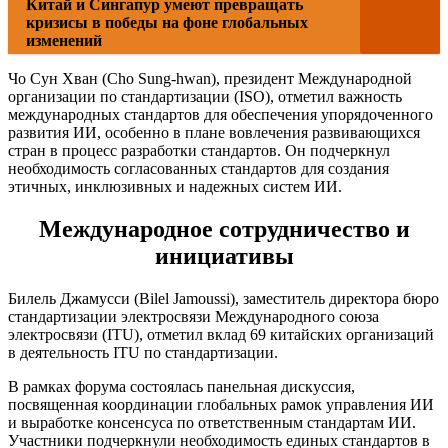
Китай и Сингапур умеют превращать
кризисы в победы на фоне глобальных
изменений
Чо Сун Хван (Cho Sung-hwan), президент Международной
организации по стандартизации (ISO), отметил важность
международных стандартов для обеспечения упорядоченного
развития ИИ, особенно в плане вовлечения развивающихся
стран в процесс разработки стандартов. Он подчеркнул
необходимость согласованных стандартов для создания
этичных, инклюзивных и надежных систем ИИ.
Международное сотрудничество и
инициативы
Билель Джамусси (Bilel Jamoussi), заместитель директора бюро
стандартизации электросвязи Международного союза
электросвязи (ITU), отметил вклад 69 китайских организаций
в деятельность ITU по стандартизации.
В рамках форума состоялась панельная дискуссия,
посвященная координации глобальных рамок управления ИИ
и выработке консенсуса по ответственным стандартам ИИ.
Участники подчеркнули необходимость единых стандартов в