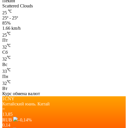
Пекин
Scattered Clouds
℃
25
25º - 25º
85%
1.66 km/h
℃
25
Пт
℃
32
Сб
℃
32
Вс
℃
33
Пн
℃
32
Вт
Курс обмена валют
1CNY
Китайский юань.
Китай
=
13,85
RUB
–0,14
%
0,14