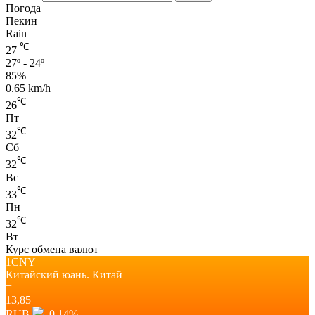
Погода
Пекин
Rain
℃
27
27º - 24º
85%
0.65 km/h
℃
26
Пт
℃
32
Сб
℃
32
Вс
℃
33
Пн
℃
32
Вт
Курс обмена валют
1CNY
Китайский юань.
Китай
=
13,85
RUB
–0,14
%