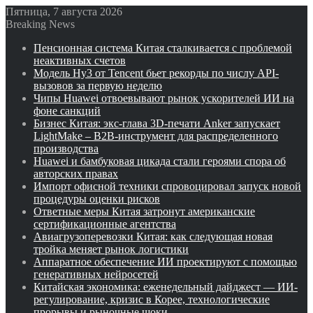
Пятница, 7 августа 2026
Breaking News
Пенсионная система Китая сталкивается с проблемой
неактивных счетов
Модель Hy3 от Tencent бьет рекорды по числу API-
вызовов за первую неделю
Чипы Huawei отвоевывают рынок ускорителей ИИ на
фоне санкций
Бизнес Китая: экс-глава 3D-печати Anker запускает
LightMake – B2B-инструмент для распределенного
производства
Huawei и бамбуковая цикада стали героями спора об
авторских правах
Импорт офисной техники спровоцировал запуск новой
процедуры оценки рисков
Ответные меры Китая затронут американские
сертификационные агентства
Авиагрузоперевозки Китая: как следующая новая
тройка меняет рынок логистики
Аппаратное обеспечение ИИ проектируют с помощью
генеративных нейросетей
Китайская экономика: еженедельный дайджест — ИИ-
регулирование, кризис в Корее, технологические
прорывы и рыночные шоки