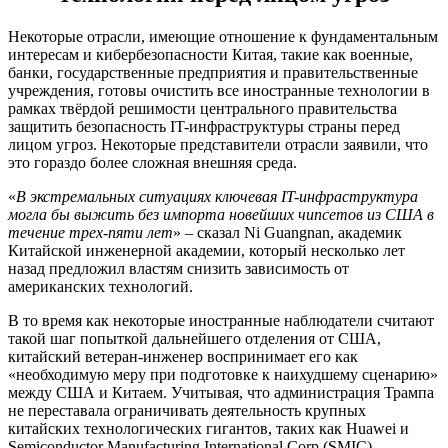
Некоторые отрасли, имеющие отношение к фундаментальным
интересам и кибербезопасности Китая, такие как военные,
банки, государственные предприятия и правительственные
учреждения, готовы очистить все иностранные технологии в
рамках твёрдой решимости центрального правительства
защитить безопасность IT-инфраструктуры страны перед
лицом угроз. Некоторые представители отрасли заявили, что
это гораздо более сложная внешняя среда.
«
В экстремальных ситуациях ключевая IT-инфраструктура
могла бы выжить без импорта новейших чипсетов из США в
течение трех-пяти лет
» – сказал Ni Guangnan, академик
Китайской инженерной академии, который несколько лет
назад предложил властям снизить зависимость от
американских технологий.
В то время как некоторые иностранные наблюдатели считают
такой шаг попыткой дальнейшего отделения от США,
китайский ветеран-инженер воспринимает его как
«необходимую меру при подготовке к наихудшему сценарию»
между США и Китаем. Учитывая, что администрация Трампа
не переставала ограничивать деятельность крупных
китайских технологических гигантов, таких как Huawei и
Semiconductor Manufacturing International Corp (SMIC),