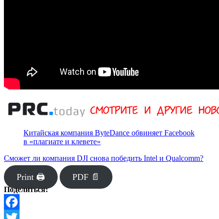
Китайская компания ByteDance обвиняет Facebook
в «плагиате и клевете»
Сможет ли компания DJI снова победить Intel и Qualcomm?
Print 🖨
PDF 📄
Поделиться:
Facebook