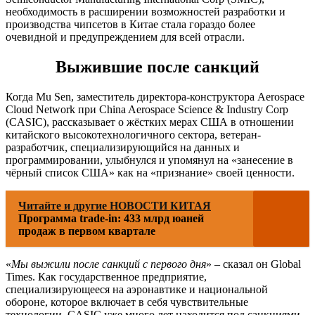
необходимость в расширении возможностей разработки и
производства чипсетов в Китае стала гораздо более
очевидной и предупреждением для всей отрасли.
Выжившие после санкций
Когда Mu Sen, заместитель директора-конструктора Aerospace
Cloud Network при China Aerospace Science & Industry Corp
(CASIC), рассказывает о жёстких мерах США в отношении
китайского высокотехнологичного сектора, ветеран-
разработчик, специализирующийся на данных и
программировании, улыбнулся и упомянул на «занесение в
чёрный список США» как на «признание» своей ценности.
Читайте и другие НОВОСТИ КИТАЯ
Программа trade-in: 433 млрд юаней
продаж в первом квартале
«
Мы выжили после санкций с первого дня
» – сказал он Global
Times. Как государственное предприятие,
специализирующееся на аэронавтике и национальной
обороне, которое включает в себя чувствительные
технологии, CASIC уже много лет находится под санкциями