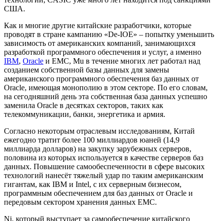
США.
Как и многие другие китайские разработчики, которые
проводят в стране кампанию «De-IOE» – попытку уменьшить
зависимость от американских компаний, занимающихся
разработкой программного обеспечения и услуг, а именно
IBM
,
Oracle
и EMC, Mu в течение многих лет работал над
созданием собственной базы данных для замены
американского программного обеспечения баз данных от
Oracle, имеющая монополию в этом секторе. По его словам,
на сегодняшний день эта собственная база данных успешно
заменила Oracle в десятках секторов, таких как
телекоммуникации, банки, энергетика и армия.
Согласно некоторым отраслевым исследованиям, Китай
ежегодно тратит более 100 миллиардов юаней (14,9
миллиарда долларов) на закупку зарубежных серверов,
половина из которых используется в качестве серверов баз
данных. Повышение самообеспеченности в сфере высоких
технологий нанесёт тяжелый удар по таким американским
гигантам, как IBM и Intel, с их серверным бизнесом,
программным обеспечением для баз данных от Oracle и
передовым сектором хранения данных EMC.
Ni, который выступает за самообеспечение китайского