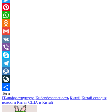
Twitter
Pinterest
WhatsApp
Odnoklassniki
Gmail
VK
Viber
Skype
Telegram
Mail.Ru
LiveJournal
Теги
Отправить
IT-инфраструктура
Кибербезопасность
Китай
Китай сегодня
новости Китая
США и Китай