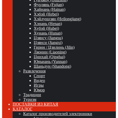
Фуцзянь (Fujian)
Хайнань (Hainan)
Хэбэй (Hebei)
Хэйлунцзян (Heilongjiang)
Хэнань (Henan)
Хубэй (Hubei)
Хунань (Hunan)
Цзянсу (Jiangsu)
Цзянси (Jiangxi)
Гирин / Цзилинь (Jilin)
Ляонин (Liaoning)
Цинхай (Qinghai)
Юньнань (Yunnan)
Шаньдун (Shandong)
Развлечения
Спорт
Видео
Игры
Юмор
Традиции
Туризм
ПОСТАВКИ ИЗ КИТАЯ
КАТАЛОГ
Каталог производителей электроники