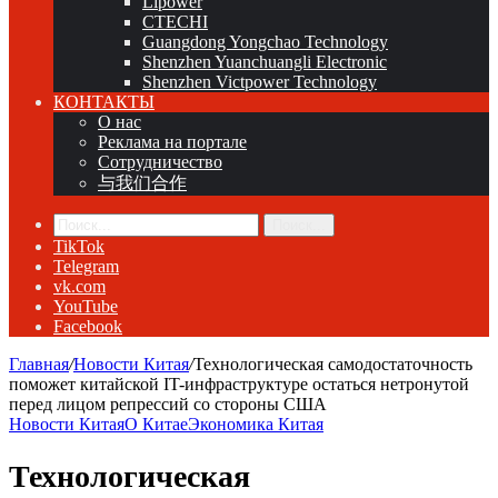
Lipower
CTECHI
Guangdong Yongchao Technology
Shenzhen Yuanchuangli Electronic
Shenzhen Victpower Technology
КОНТАКТЫ
О нас
Реклама на портале
Сотрудничество
与我们合作
Поиск...
TikTok
Telegram
vk.com
YouTube
Facebook
Главная
/
Новости Китая
/
Технологическая самодостаточность
поможет китайской IT-инфраструктуре остаться нетронутой
перед лицом репрессий со стороны США
Новости Китая
О Китае
Экономика Китая
Технологическая