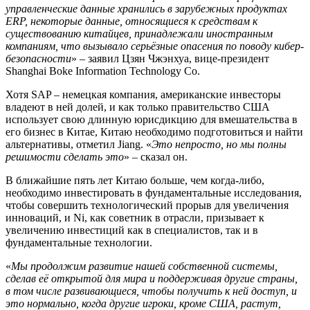
управленческие данные хранились в зарубежных продуктах
ERP, некоторые данные, относящиеся к средствам к
существованию китайцев, принадлежали иностранным
компаниям, что вызывало серьёзные опасения по поводу кибер-
безопасности
» – заявил Цзян Чжэнхуа, вице-президент
Shanghai Boke Information Technology Co.
Хотя SAP – немецкая компания, американские инвесторы
владеют в ней долей, и как только правительство США
использует свою длинную юрисдикцию для вмешательства в
его бизнес в Китае, Китаю необходимо подготовиться и найти
альтернативы, отметил Jiang. «
Это непросто, но мы полны
решимости сделать это
» – сказал он.
В ближайшие пять лет Китаю больше, чем когда-либо,
необходимо инвестировать в фундаментальные исследования,
чтобы совершить технологический прорыв для увеличения
инноваций, и Ni, как советник в отрасли, призывает к
увеличению инвестиций как в специалистов, так и в
фундаментальные технологии.
«
Мы продолжим развитие нашей собственной системы,
сделав её открытой для мира и поддерживая другие страны,
в том числе развивающиеся, чтобы получить к ней доступ, и
это нормально, когда другие игроки, кроме США, растут,