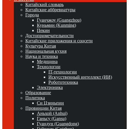
Китайский словарь
Китайские аббревиатуры
Города
Гуанчжоу (Guangzhou)
Куньмин (Kunming)
Пекин
Достопримечательности
Китайские приложения и соцсети
Культура Китая
Национальная кухня
Наука и техника
Медицина
Технологии
IT-технологии
Искусственный интеллект (ИИ)
Робототехника
Электроника
Образование
Политика
Си Цзиньпин
Провинции Китая
Аньхой (Anhui)
Ганьсу (Gansu)
Гуандун (Guangdong)
Гуйчжоу (Guizhou)