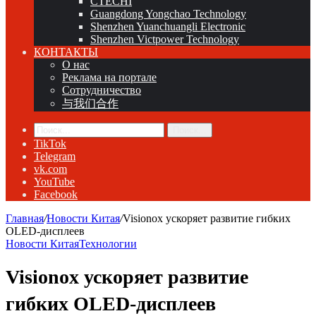
CTECHI
Guangdong Yongchao Technology
Shenzhen Yuanchuangli Electronic
Shenzhen Victpower Technology
КОНТАКТЫ
О нас
Реклама на портале
Сотрудничество
与我们合作
Поиск...
TikTok
Telegram
vk.com
YouTube
Facebook
Главная
/
Новости Китая
/
Visionox ускоряет развитие гибких
OLED-дисплеев
Новости Китая
Технологии
Visionox ускоряет развитие
гибких OLED-дисплеев