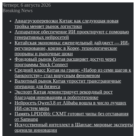
Четверг, 6 августа 2026
Breaking News
Авиагрузоперевозки Китая: как следующая новая
тройка меняет рынок логистики
Аппаратное обеспечение ИИ проектируют с помощью
генеративных нейросетей
Китайская экономика: еженедельный дайджест — ИИ-
регулирование, кризис в Корее, технологические
прорывы и рыночные шоки
Фондовый рынок Китая расширяет доступ через
программы Stock Connect
Средний класс Китая на грани: «Набор из семи шагов к
банкротству» стал вирусным феноменом
Валютный рынок Китая упростит трансграничные
операции для бизнеса
Экспорт Китая демонстрирует рекордный рост
благодаря инновациям и робототехнике
Нейросеть Qwen3.8 от Alibaba вошла в число лучших
ИИ-систем мира
Память LPDDR6: CXMT готовит чипы без отставания
от Samsung
Искусственный интеллект в Шанхае: мировые эксперты
оценили инновации