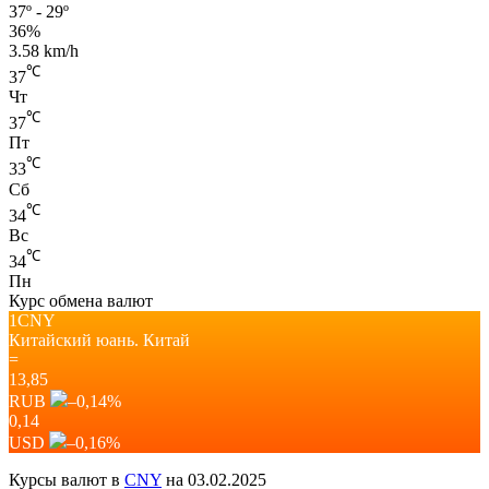
37º - 29º
36%
3.58 km/h
℃
37
Чт
℃
37
Пт
℃
33
Сб
℃
34
Вс
℃
34
Пн
Курс обмена валют
1CNY
Китайский юань.
Китай
=
13,85
RUB
–0,14
%
0,14
USD
–0,16
%
Курсы валют в
CNY
на 03.02.2025