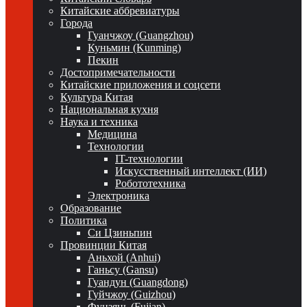
Китайские аббревиатуры
Города
Гуанчжоу (Guangzhou)
Куньмин (Kunming)
Пекин
Достопримечательности
Китайские приложения и соцсети
Культура Китая
Национальная кухня
Наука и техника
Медицина
Технологии
IT-технологии
Искусственный интеллект (ИИ)
Робототехника
Электроника
Образование
Политика
Си Цзиньпин
Провинции Китая
Аньхой (Anhui)
Ганьсу (Gansu)
Гуандун (Guangdong)
Гуйчжоу (Guizhou)
Фуцзянь (Fujian)