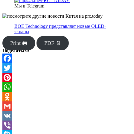
Мы в Telegram
BOE Technology представляет новые OLED-
экраны
Print 🖨
PDF 📄
Поделиться:
Facebook
Twitter
Pinterest
WhatsApp
Odnoklassniki
Gmail
VK