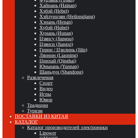
Хайнань (Hainan)
Хэбэй (Hebei)
Хэйлунцзян (Heilongjiang)
Хэнань (Henan)
Хубэй (Hubei)
Хунань (Hunan)
Цзянсу (Jiangsu)
Цзянси (Jiangxi)
Гирин / Цзилинь (Jilin)
Ляонин (Liaoning)
Цинхай (Qinghai)
Юньнань (Yunnan)
Шаньдун (Shandong)
Развлечения
Спорт
Видео
Игры
Юмор
Традиции
Туризм
ПОСТАВКИ ИЗ КИТАЯ
КАТАЛОГ
Каталог производителей электроники
Lipower