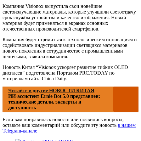
Компания Visionox выпустила свои новейшие
светоизлучающие материалы, которые улучшили светоотдачу,
срок службы устройства и качество изображения. Новый
материал будет применяться в экранах основных
отечественных производителей смартфонов.
Компания будет стремиться к технологическим инновациям и
содействовать индустриализации светящихся материалов
нового поколения в сотрудничестве с промышленными
цепочками, заявила компания.
Новость Китая “Visionox ускоряет развитие гибких OLED-
дисплеев” подготовлена Порталом PRC.TODAY по
материалам сайта China Daily.
Читайте и другие НОВОСТИ КИТАЯ
ИИ-ассистент Ernie Bot 5.0 представлен:
технические детали, эксперты и
доступность
Если вам понравилась новость или появились вопросы,
оставьте ваш комментарий или обсудите эту новость
в нашем
Telegram-канале