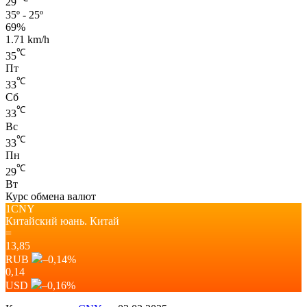
29
35º - 25º
69%
1.71 km/h
℃
35
Пт
℃
33
Сб
℃
33
Вс
℃
33
Пн
℃
29
Вт
Курс обмена валют
1CNY
Китайский юань.
Китай
=
13,85
RUB
–0,14
%
0,14
USD
–0,16
%