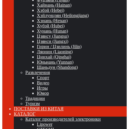
Хайнань (Hainan)
Хэбэй (Hebei)
Хэйлунцзян (Heilongjiang)
Хэнань (Henan)
Хубэй (Hubei)
Хунань (Hunan)
Цзянсу (Jiangsu)
Цзянси (Jiangxi)
Гирин / Цзилинь (Jilin)
Ляонин (Liaoning)
Цинхай (Qinghai)
Юньнань (Yunnan)
Шаньдун (Shandong)
Развлечения
Спорт
Видео
Игры
Юмор
Традиции
Туризм
ПОСТАВКИ ИЗ КИТАЯ
КАТАЛОГ
Каталог производителей электроники
Lipower