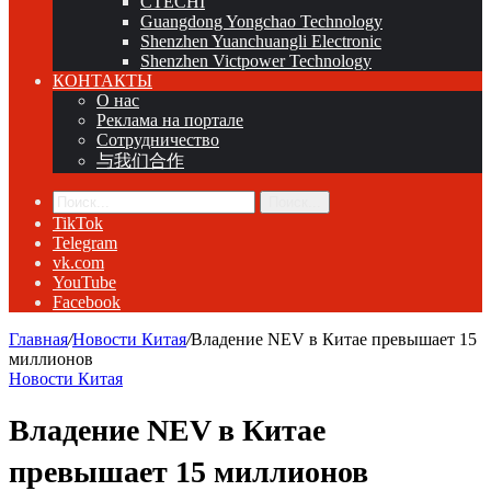
CTECHI
Guangdong Yongchao Technology
Shenzhen Yuanchuangli Electronic
Shenzhen Victpower Technology
КОНТАКТЫ
О нас
Реклама на портале
Сотрудничество
与我们合作
Поиск...
TikTok
Telegram
vk.com
YouTube
Facebook
Главная
/
Новости Китая
/
Владение NEV в Китае превышает 15
миллионов
Новости Китая
Владение NEV в Китае
превышает 15 миллионов