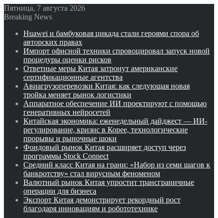
Пятница, 7 августа 2026
Breaking News
Huawei и бамбуковая цикада стали героями спора об
авторских правах
Импорт офисной техники спровоцировал запуск новой
процедуры оценки рисков
Ответные меры Китая затронут американские
сертификационные агентства
Авиагрузоперевозки Китая: как следующая новая
тройка меняет рынок логистики
Аппаратное обеспечение ИИ проектируют с помощью
генеративных нейросетей
Китайская экономика: еженедельный дайджест — ИИ-
регулирование, кризис в Корее, технологические
прорывы и рыночные шоки
Фондовый рынок Китая расширяет доступ через
программы Stock Connect
Средний класс Китая на грани: «Набор из семи шагов к
банкротству» стал вирусным феноменом
Валютный рынок Китая упростит трансграничные
операции для бизнеса
Экспорт Китая демонстрирует рекордный рост
благодаря инновациям и робототехнике