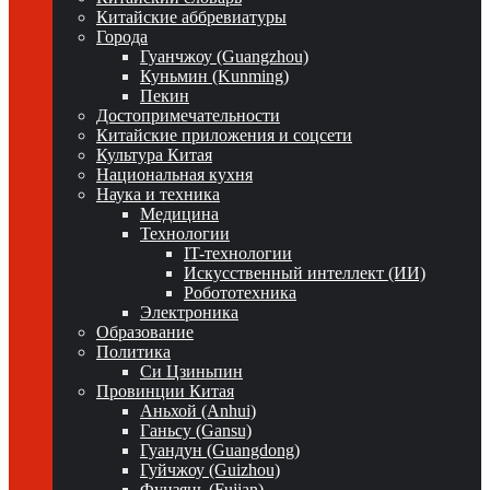
Китайские аббревиатуры
Города
Гуанчжоу (Guangzhou)
Куньмин (Kunming)
Пекин
Достопримечательности
Китайские приложения и соцсети
Культура Китая
Национальная кухня
Наука и техника
Медицина
Технологии
IT-технологии
Искусственный интеллект (ИИ)
Робототехника
Электроника
Образование
Политика
Си Цзиньпин
Провинции Китая
Аньхой (Anhui)
Ганьсу (Gansu)
Гуандун (Guangdong)
Гуйчжоу (Guizhou)
Фуцзянь (Fujian)