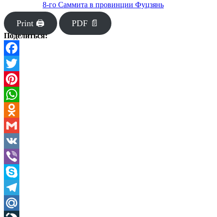
8-го Саммита в провинции Фуцзянь
Print 🖨
PDF 📄
Поделиться:
Facebook
Twitter
Pinterest
WhatsApp
Odnoklassniki
Gmail
VK
Viber
Skype
Telegram