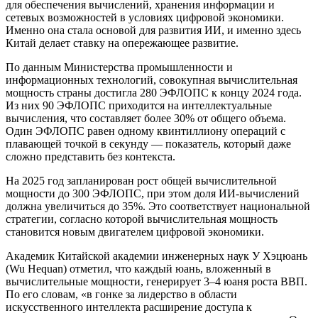
для обеспечения вычислений, хранения информации и
сетевых возможностей в условиях цифровой экономики.
Именно она стала основой для развития ИИ, и именно здесь
Китай делает ставку на опережающее развитие.
По данным Министерства промышленности и
информационных технологий, совокупная вычислительная
мощность страны достигла 280 ЭФЛОПС к концу 2024 года.
Из них 90 ЭФЛОПС приходится на интеллектуальные
вычисления, что составляет более 30% от общего объема.
Один ЭФЛОПС равен одному квинтиллиону операций с
плавающей точкой в секунду — показатель, который даже
сложно представить без контекста.
На 2025 год запланирован рост общей вычислительной
мощности до 300 ЭФЛОПС, при этом доля ИИ-вычислений
должна увеличиться до 35%. Это соответствует национальной
стратегии, согласно которой вычислительная мощность
становится новым двигателем цифровой экономики.
Академик Китайской академии инженерных наук У Хэцюань
(Wu Hequan) отметил, что каждый юань, вложенный в
вычислительные мощности, генерирует 3–4 юаня роста ВВП.
По его словам, «в гонке за лидерство в области
искусственного интеллекта расширение доступа к