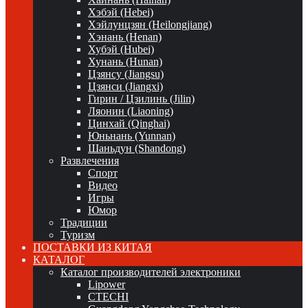
Хэбэй (Hebei)
Хэйлунцзян (Heilongjiang)
Хэнань (Henan)
Хубэй (Hubei)
Хунань (Hunan)
Цзянсу (Jiangsu)
Цзянси (Jiangxi)
Гирин / Цзилинь (Jilin)
Ляонин (Liaoning)
Цинхай (Qinghai)
Юньнань (Yunnan)
Шаньдун (Shandong)
Развлечения
Спорт
Видео
Игры
Юмор
Традиции
Туризм
ПОСТАВКИ ИЗ КИТАЯ
КАТАЛОГ
Каталог производителей электроники
Lipower
CTECHI