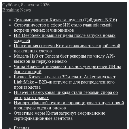
Суббота, 8 августа 2026
Breaking News
Деловые новости Китая за неделю (Дайджест N316)
Сотрудничество в сфере ИИ стало главной темой
встречи ученых и чиновников
ИИ DeepSeek повышает цены после запуска новых
моделей
Пенсионная система Китая сталкивается с проблемой
неактивных счетов
Модель Hy3 от Tencent бьет рекорды по числу API-
вызовов за первую неделю
Чипы Huawei отвоевывают рынок ускорителей ИИ на
фоне санкций
Бизнес Китая: экс-глава 3D-печати Anker запускает
LightMake – B2B-инструмент для распределенного
производства
Huawei и бамбуковая цикада стали героями спора об
авторских правах
Импорт офисной техники спровоцировал запуск новой
процедуры оценки рисков
Ответные меры Китая затронут американские
сертификационные агентства
Главная