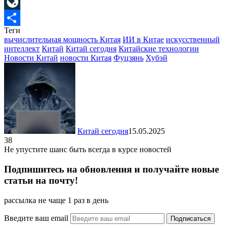
Mail.Ru
LiveJournal
Теги
Отправить
вычислительная мощность Китая
ИИ в Китае
искусственный
интеллект
Китай
Китай сегодня
Китайские технологии
Новости Китай
новости Китая
Фуцзянь
Хубэй
Китай сегодня
15.05.2025
38
Не упустите шанс быть всегда в курсе новостей
Подпишитесь на обновления и получайте новые
статьи на почту!
рассылка не чаще 1 раз в день
Введите ваш email