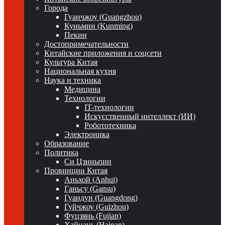
Города
Гуанчжоу (Guangzhou)
Куньмин (Kunming)
Пекин
Достопримечательности
Китайские приложения и соцсети
Культура Китая
Национальная кухня
Наука и техника
Медицина
Технологии
IT-технологии
Искусственный интеллект (ИИ)
Робототехника
Электроника
Образование
Политика
Си Цзиньпин
Провинции Китая
Аньхой (Anhui)
Ганьсу (Gansu)
Гуандун (Guangdong)
Гуйчжоу (Guizhou)
Фуцзянь (Fujian)
Хайнань (Hainan)