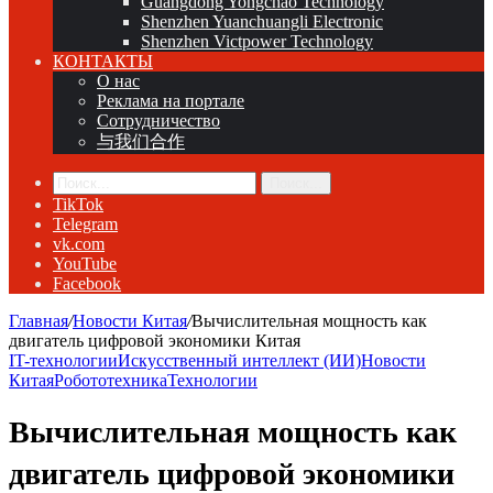
Guangdong Yongchao Technology
Shenzhen Yuanchuangli Electronic
Shenzhen Victpower Technology
КОНТАКТЫ
О нас
Реклама на портале
Сотрудничество
与我们合作
Поиск...
TikTok
Telegram
vk.com
YouTube
Facebook
Главная
/
Новости Китая
/
Вычислительная мощность как
двигатель цифровой экономики Китая
IT-технологии
Искусственный интеллект (ИИ)
Новости
Китая
Робототехника
Технологии
Вычислительная мощность как
двигатель цифровой экономики