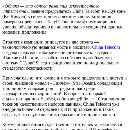
«Облако — это основа развития искусственного
интеллекта»,
заявил председатель China Telecom Кэ Жуйвэнь
(Ke Ruiwen) в своем приветственном слове. Компания
намерена превратить Tianyi Cloud в платформу мирового
уровня, объединяющую вычислительные мощности, данные,
модели и приложения.
Стратегия компании опирается на два столпа —
технологическую независимость и масштаб.
China Telecom
создала сверхмасштабные вычислительные кластеры в
Шанхае и Пекине, разработала собственную облачную
систему CTyunOS, сертифицированную по национальным
стандартам безопасности.
Примечательно, что компания открыто предоставила доступ к
своей языковой модели «Синчен» (Star-Ocean), обладающей
триллионами параметров — редкий шаг среди
государственных корпораций. В паре с платформой
аналитики данных StarSea, собирающей более 10 триллионов
токенов качественных наборов данных, China Telecom уже
внедрила более 50 отраслевых ИИ-приложений в таких
сферах, как госуправление, образование и производство.
Коммерциализация искусственного интеллекта развивается
стремительно: смарт-устройства, такие как ИИ-телефоны,