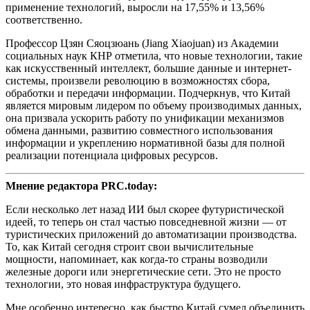
применение технологий, выросли на 17,55% и 13,56%
соответственно.
Профессор Цзян Сяоцзюань (Jiang Xiaojuan) из Академии
социальных наук КНР отметила, что новые технологии, такие
как искусственный интеллект, большие данные и интернет-
системы, произвели революцию в возможностях сбора,
обработки и передачи информации. Подчеркнув, что Китай
является мировым лидером по объему производимых данных,
она призвала ускорить работу по унификации механизмов
обмена данными, развитию совместного использования
информации и укреплению нормативной базы для полной
реализации потенциала цифровых ресурсов.
Мнение редактора PRC.today:
Если несколько лет назад ИИ был скорее футуристической
идеей, то теперь он стал частью повседневной жизни — от
туристических приложений до автоматизации производства.
То, как Китай сегодня строит свои вычислительные
мощности, напоминает, как когда-то страны возводили
железные дороги или энергетические сети. Это не просто
технологии, это новая инфраструктура будущего.
Мне особенно интересно, как быстро Китай сумел объединить