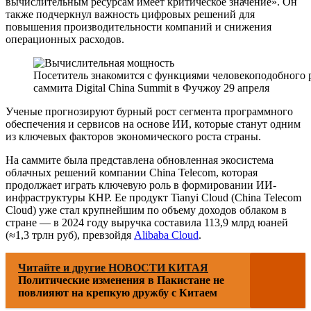
вычислительным ресурсам имеет критическое значение». Он
также подчеркнул важность цифровых решений для
повышения производительности компаний и снижения
операционных расходов.
Посетитель знакомится с функциями человекоподобного р
саммита Digital China Summit в Фучжоу 29 апреля
Ученые прогнозируют бурный рост сегмента программного
обеспечения и сервисов на основе ИИ, которые станут одним
из ключевых факторов экономического роста страны.
На саммите была представлена обновленная экосистема
облачных решений компании China Telecom, которая
продолжает играть ключевую роль в формировании ИИ-
инфраструктуры КНР. Ее продукт Tianyi Cloud (China Telecom
Cloud) уже стал крупнейшим по объему доходов облаком в
стране — в 2024 году выручка составила 113,9 млрд юаней
(≈1,3 трлн руб), превзойдя
Alibaba Cloud
.
Читайте и другие НОВОСТИ КИТАЯ
Политические изменения в Пакистане не
повлияют на крепкую дружбу с Китаем