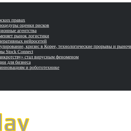
рских правах
роцедуры оценки рисков
ционные агентства
 меняет рынок логистики
неративных нейросетей
улирование, кризис в Корее, технологические прорывы и рыно
ы Stock Connect
банкротству» стал вирусным феноменом
ии для бизнеса
 инновациям и робототехнике