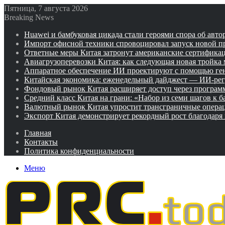
Пятница, 7 августа 2026
Breaking News
Huawei и бамбуковая цикада стали героями спора об авто
Импорт офисной техники спровоцировал запуск новой п
Ответные меры Китая затронут американские сертифика
Авиагрузоперевозки Китая: как следующая новая тройка
Аппаратное обеспечение ИИ проектируют с помощью ге
Китайская экономика: еженедельный дайджест — ИИ-рег
Фондовый рынок Китая расширяет доступ через программ
Средний класс Китая на грани: «Набор из семи шагов к 
Валютный рынок Китая упростит трансграничные операц
Экспорт Китая демонстрирует рекордный рост благодаря
Главная
Контакты
Политика конфиденциальности
Меню