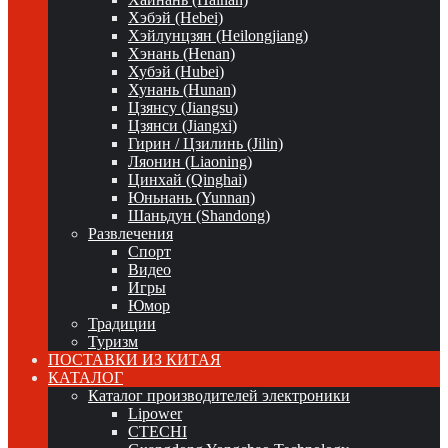
Хэбэй (Hebei)
Хэйлунцзян (Heilongjiang)
Хэнань (Henan)
Хубэй (Hubei)
Хунань (Hunan)
Цзянсу (Jiangsu)
Цзянси (Jiangxi)
Гирин / Цзилинь (Jilin)
Ляонин (Liaoning)
Цинхай (Qinghai)
Юньнань (Yunnan)
Шаньдун (Shandong)
Развлечения
Спорт
Видео
Игры
Юмор
Традиции
Туризм
ПОСТАВКИ ИЗ КИТАЯ
КАТАЛОГ
Каталог производителей электроники
Lipower
CTECHI