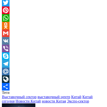
Facebook
Twitter
Pinterest
WhatsApp
Odnoklassniki
Gmail
VK
Viber
Skype
Telegram
Mail.Ru
LiveJournal
Теги
Отправить
Выставочный сектор
выставочный центр
Китай
Китай
сегодня
Новости Китай
новости Китая
Экспо-сектор