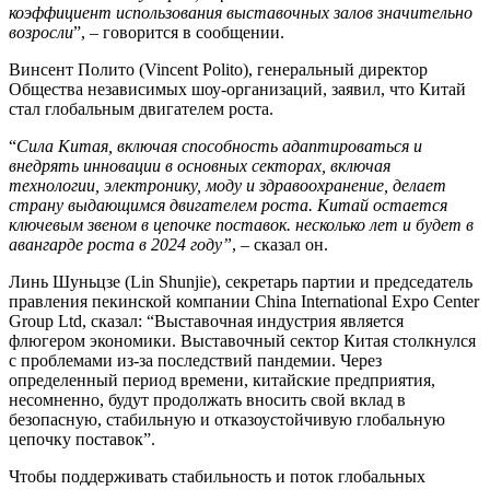
коэффициент использования выставочных залов значительно
возросли
”, – говорится в сообщении.
Винсент Полито (Vincent Polito), генеральный директор
Общества независимых шоу-организаций, заявил, что Китай
стал глобальным двигателем роста.
“
Сила Китая, включая способность адаптироваться и
внедрять инновации в основных секторах, включая
технологии, электронику, моду и здравоохранение, делает
страну выдающимся двигателем роста. Китай остается
ключевым звеном в цепочке поставок. несколько лет и будет в
авангарде роста в 2024 году”
, – сказал он.
Линь Шуньцзе (Lin Shunjie), секретарь партии и председатель
правления пекинской компании China International Expo Center
Group Ltd, сказал: “Выставочная индустрия является
флюгером экономики. Выставочный сектор Китая столкнулся
с проблемами из-за последствий пандемии. Через
определенный период времени, китайские предприятия,
несомненно, будут продолжать вносить свой вклад в
безопасную, стабильную и отказоустойчивую глобальную
цепочку поставок”.
Чтобы поддерживать стабильность и поток глобальных