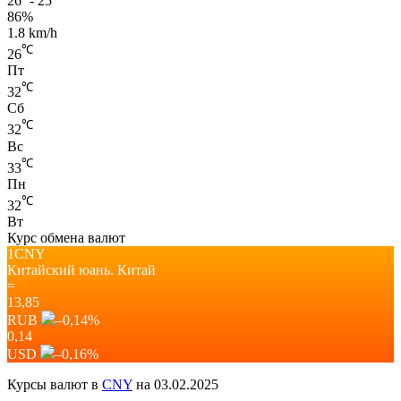
26º - 25º
86%
1.8 km/h
℃
26
Пт
℃
32
Сб
℃
32
Вс
℃
33
Пн
℃
32
Вт
Курс обмена валют
1CNY
Китайский юань.
Китай
=
13,85
RUB
–0,14
%
0,14
USD
–0,16
%
Курсы валют в
CNY
на 03.02.2025