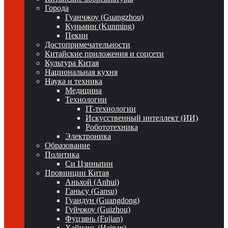
Города
Гуанчжоу (Guangzhou)
Куньмин (Kunming)
Пекин
Достопримечательности
Китайские приложения и соцсети
Культура Китая
Национальная кухня
Наука и техника
Медицина
Технологии
IT-технологии
Искусственный интеллект (ИИ)
Робототехника
Электроника
Образование
Политика
Си Цзиньпин
Провинции Китая
Аньхой (Anhui)
Ганьсу (Gansu)
Гуандун (Guangdong)
Гуйчжоу (Guizhou)
Фуцзянь (Fujian)
Хайнань (Hainan)