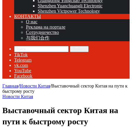
Guangdong Yongchao Technology
Shenzhen Yuanchuangli Electronic
Shenzhen Victpower Technology
КОНТАКТЫ
О нас
Реклама на портале
Сотрудничество
与我们合作
Поиск...
TikTok
Telegram
vk.com
YouTube
Facebook
Главная
/
Новости Китая
/
Выставочный сектор Китая на пути к
быстрому росту
Новости Китая
Выставочный сектор Китая на
пути к быстрому росту