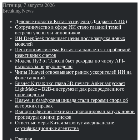
Пятница, 7 августа 2026
Breaking News
Деловые новости Китая за неделю (Дайджест N316)
Сотрудничество в сфере ИИ стало главной темой
встречи ученых и чиновников
ИИ DeepSeek повышает цены после запуска новых
моделей
Пенсионная система Китая сталкивается с проблемой
неактивных счетов
Модель Hy3 от Tencent бьет рекорды по числу API-
вызовов за первую неделю
Чипы Huawei отвоевывают рынок ускорителей ИИ на
фоне санкций
Бизнес Китая: экс-глава 3D-печати Anker запускает
LightMake – B2B-инструмент для распределенного
производства
Huawei и бамбуковая цикада стали героями спора об
авторских правах
Импорт офисной техники спровоцировал запуск новой
процедуры оценки рисков
Ответные меры Китая затронут американские
сертификационные агентства
Главная