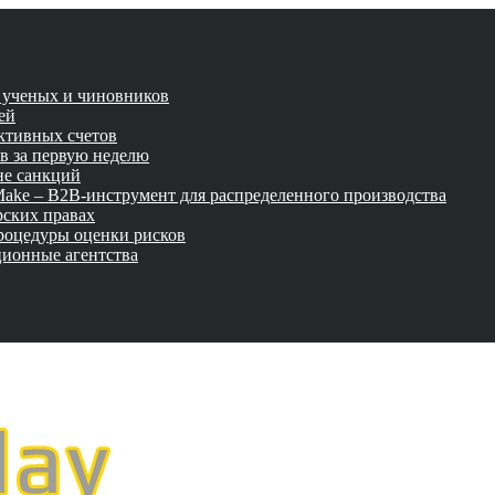
и ученых и чиновников
ей
активных счетов
ов за первую неделю
не санкций
tMake – B2B-инструмент для распределенного производства
рских правах
роцедуры оценки рисков
ционные агентства