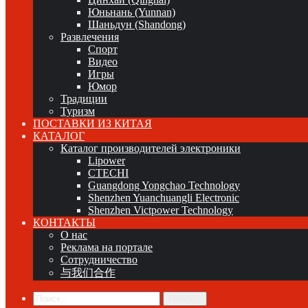
Юньнань (Yunnan)
Шаньдун (Shandong)
Развлечения
Спорт
Видео
Игры
Юмор
Традиции
Туризм
ПОСТАВКИ ИЗ КИТАЯ
КАТАЛОГ
Каталог производителей электроники
Lipower
CTECHI
Guangdong Yongchao Technology
Shenzhen Yuanchuangli Electronic
Shenzhen Victpower Technology
КОНТАКТЫ
О нас
Реклама на портале
Сотрудничество
与我们合作
Поиск...