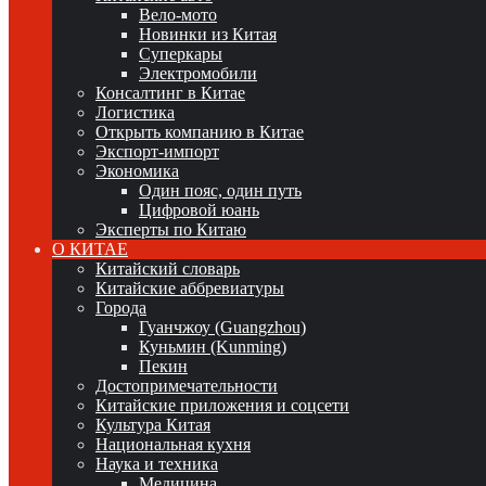
Вело-мото
Новинки из Китая
Суперкары
Электромобили
Консалтинг в Китае
Логистика
Открыть компанию в Китае
Экспорт-импорт
Экономика
Один пояс, один путь
Цифровой юань
Эксперты по Китаю
О КИТАЕ
Китайский словарь
Китайские аббревиатуры
Города
Гуанчжоу (Guangzhou)
Куньмин (Kunming)
Пекин
Достопримечательности
Китайские приложения и соцсети
Культура Китая
Национальная кухня
Наука и техника
Медицина