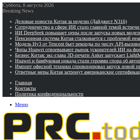
Суббота, 8 августа 2026
Breaking News
Деловые новости Китая за неделю (Дайджест N316)
Сотрудничество в сфере ИИ стало главной темой встреч
ИИ DeepSeek повышает цены после запуска новых модел
Пенсионная система Китая сталкивается с проблемой не
Модель Hy3 от Tencent бьет рекорды по числу API-вызов
Чипы Huawei отвоевывают рынок ускорителей ИИ на фо
Бизнес Китая: экс-глава 3D-печати Anker запускает Ligh
Huawei и бамбуковая цикада стали героями спора об авто
Импорт офисной техники спровоцировал запуск новой п
Ответные меры Китая затронут американские сертифика
Главная
Контакты
Политика конфиденциальности
Меню