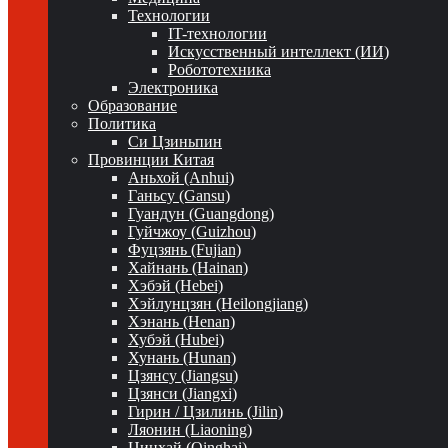
Технологии
IT-технологии
Искусственный интеллект (ИИ)
Робототехника
Электроника
Образование
Политика
Си Цзиньпин
Провинции Китая
Аньхой (Anhui)
Ганьсу (Gansu)
Гуандун (Guangdong)
Гуйчжоу (Guizhou)
Фуцзянь (Fujian)
Хайнань (Hainan)
Хэбэй (Hebei)
Хэйлунцзян (Heilongjiang)
Хэнань (Henan)
Хубэй (Hubei)
Хунань (Hunan)
Цзянсу (Jiangsu)
Цзянси (Jiangxi)
Гирин / Цзилинь (Jilin)
Ляонин (Liaoning)
Цинхай (Qinghai)