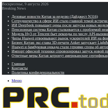
Воскресенье, 9 августа 2026
Breaking News
Деловые новости Китая за неделю (Дайджест N316)
Сотрудничество в сфере ИИ стало главной темой встреч
ИИ DeepSeek повышает цены после запуска новых модел
Пенсионная система Китая сталкивается с проблемой не
Модель Hy3 от Tencent бьет рекорды по числу API-вызов
Чипы Huawei отвоевывают рынок ускорителей ИИ на фо
Бизнес Китая: экс-глава 3D-печати Anker запускает Ligh
Huawei и бамбуковая цикада стали героями спора об авто
Импорт офисной техники спровоцировал запуск новой п
Ответные меры Китая затронут американские сертифика
Главная
Контакты
Политика конфиденциальности
Меню