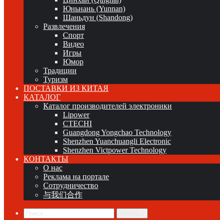
Юньнань (Yunnan)
Шаньдун (Shandong)
Развлечения
Спорт
Видео
Игры
Юмор
Традиции
Туризм
ПОСТАВКИ ИЗ КИТАЯ
КАТАЛОГ
Каталог производителей электроники
Lipower
CTECHI
Guangdong Yongchao Technology
Shenzhen Yuanchuangli Electronic
Shenzhen Victpower Technology
КОНТАКТЫ
О нас
Реклама на портале
Сотрудничество
与我们合作
Поиск...