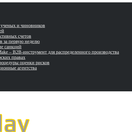
и ученых и чиновников
ей
активных счетов
ов за первую неделю
не санкций
tMake – B2B-инструмент для распределенного производства
рских правах
роцедуры оценки рисков
ционные агентства