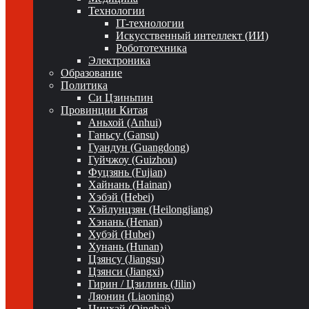
Технологии
IT-технологии
Искусственный интеллект (ИИ)
Робототехника
Электроника
Образование
Политика
Си Цзиньпин
Провинции Китая
Аньхой (Anhui)
Ганьсу (Gansu)
Гуандун (Guangdong)
Гуйчжоу (Guizhou)
Фуцзянь (Fujian)
Хайнань (Hainan)
Хэбэй (Hebei)
Хэйлунцзян (Heilongjiang)
Хэнань (Henan)
Хубэй (Hubei)
Хунань (Hunan)
Цзянсу (Jiangsu)
Цзянси (Jiangxi)
Гирин / Цзилинь (Jilin)
Ляонин (Liaoning)
Цинхай (Qinghai)