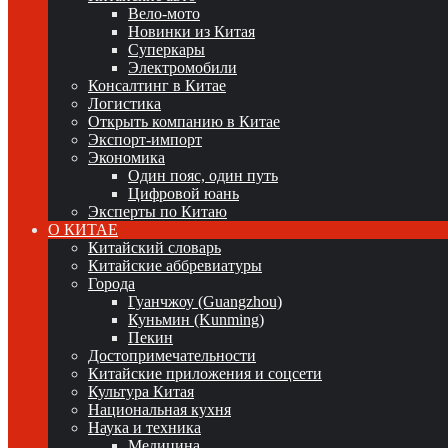
Вело-мото
Новинки из Китая
Суперкары
Электромобили
Консалтинг в Китае
Логистика
Открыть компанию в Китае
Экспорт-импорт
Экономика
Один пояс, один путь
Цифровой юань
Эксперты по Китаю
О КИТАЕ
Китайский словарь
Китайские аббревиатуры
Города
Гуанчжоу (Guangzhou)
Куньмин (Kunming)
Пекин
Достопримечательности
Китайские приложения и соцсети
Культура Китая
Национальная кухня
Наука и техника
Медицина