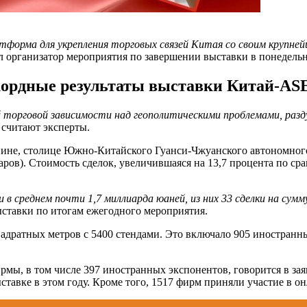
орма для укрепления торговых связей Китая со своим крупней
л организатор мероприятия по завершении выставки в понедель
ордные результаты выставки Китай-A
й торговой зависимости над геополитическими проблемами, ра
считают эксперты.
не, столице Южно-Китайского Гуанси-Чжуанского автономного
аров). Стоимость сделок, увеличившаяся на 13,7 процента по ср
в среднем почти 1,7 миллиарда юаней, из них 33 сделки на сумму
ыставки по итогам ежегодного мероприятия.
дратных метров с 5400 стендами. Это включало 905 иностранны
рмы, в том числе 397 иностранных экспонентов, говорится в з
ставке в этом году. Кроме того, 1517 фирм приняли участие в о