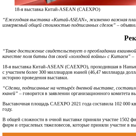
18-я выставка Китай-ASEAN (CAEXPO)
“Ежегодная выставка «Китай-ASEAN», жизненно важная платф
измеряемый общей стоимостью подписанных сделок”
– объяви
Рек
“Такое достижение свидетельствует о преобладании взаимно
качестве поля битвы для своей «холодной войны» с Китаем”
– 
18-я выставка Китай-ASEAN (CAEXPO), проходившая в Наньни
с участием более 300 миллиардов юаней (46,47 миллиарда долл
историю проведения выставки.
“Сделки, подписанные на четырёх дневной выставке, составили 
юаней”
– говорится в заявлении организационного комитета в
Выставочная площадь CAEXPO 2021 года составила 102 000 ква
году.
В общей сложности в очной выставке приняли участие 1502 фи
фирм и отраслевых тяжеловесов, которые приняли участие в вы