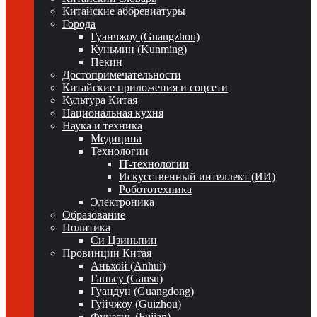
Китайские аббревиатуры
Города
Гуанчжоу (Guangzhou)
Куньмин (Kunming)
Пекин
Достопримечательности
Китайские приложения и соцсети
Культура Китая
Национальная кухня
Наука и техника
Медицина
Технологии
IT-технологии
Искусственный интеллект (ИИ)
Робототехника
Электроника
Образование
Политика
Си Цзиньпин
Провинции Китая
Аньхой (Anhui)
Ганьсу (Gansu)
Гуандун (Guangdong)
Гуйчжоу (Guizhou)
Фуцзянь (Fujian)