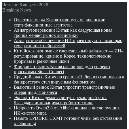
Четверг, 6 августа 2026
Breaking News
Ответные меры Китая затронут американские
сертификационные агентства
Авиагрузоперевозки Китая: как следующая новая
тройка меняет рынок логистики
Аппаратное обеспечение ИИ проектируют с помощью
генеративных нейросетей
Китайская экономика: еженедельный дайджест — ИИ-
регулирование, кризис в Корее, технологические
прорывы и рыночные шоки
Фондовый рынок Китая расширяет доступ через
программы Stock Connect
Средний класс Китая на грани: «Набор из семи шагов к
банкротству» стал вирусным феноменом
Валютный рынок Китая упростит трансграничные
операции для бизнеса
Экспорт Китая демонстрирует рекордный рост
благодаря инновациям и робототехнике
Нейросеть Qwen3.8 от Alibaba вошла в число лучших
ИИ-систем мира
Память LPDDR6: CXMT готовит чипы без отставания
от Samsung