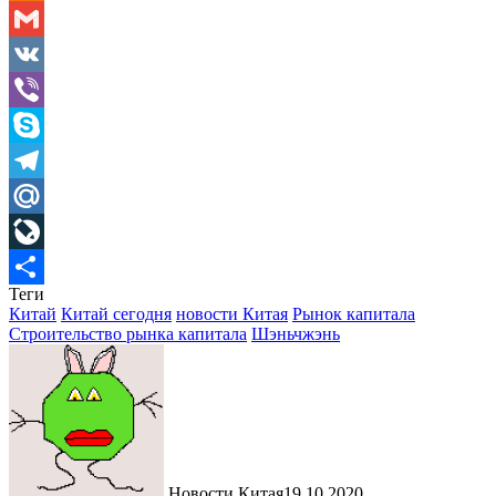
Odnoklassniki
Gmail
VK
Viber
Skype
Telegram
Mail.Ru
LiveJournal
Теги
Отправить
Китай
Китай сегодня
новости Китая
Рынок капитала
Строительство рынка капитала
Шэньчжэнь
Новости Китая
19.10.2020