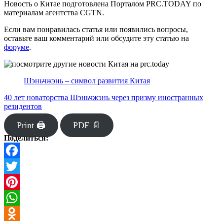
Новость о Китае подготовлена Порталом PRC.TODAY по
материалам агентства CGTN.
Если вам понравилась статья или появились вопросы,
оставьте ваш комментарий или обсудите эту статью на
форуме
.
Шэньчжэнь – символ развития Китая
40 лет новаторства Шэньчжэнь через призму иностранных
резидентов
Print 🖨
PDF 📄
Поделиться:
Facebook
Twitter
Pinterest
WhatsApp