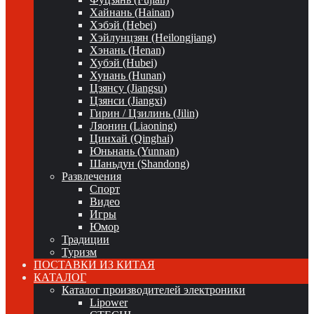
Хайнань (Hainan)
Хэбэй (Hebei)
Хэйлунцзян (Heilongjiang)
Хэнань (Henan)
Хубэй (Hubei)
Хунань (Hunan)
Цзянсу (Jiangsu)
Цзянси (Jiangxi)
Гирин / Цзилинь (Jilin)
Ляонин (Liaoning)
Цинхай (Qinghai)
Юньнань (Yunnan)
Шаньдун (Shandong)
Развлечения
Спорт
Видео
Игры
Юмор
Традиции
Туризм
ПОСТАВКИ ИЗ КИТАЯ
КАТАЛОГ
Каталог производителей электроники
Lipower