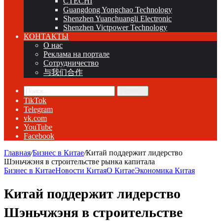
CTECHI
Guangdong Yongchao Technology
Shenzhen Yuanchuangli Electronic
Shenzhen Victpower Technology
КОНТАКТЫ
О нас
Реклама на портале
Сотрудничество
与我们合作
Поиск...
TikTok
Telegram
vk.com
YouTube
Facebook
Главная
/
Бизнес в Китае
/
Китай поддержит лидерство
Шэньчжэня в строительстве рынка капитала
Бизнес в Китае
Новости Китая
О Китае
Экономика Китая
Китай поддержит лидерство
Шэньчжэня в строительстве