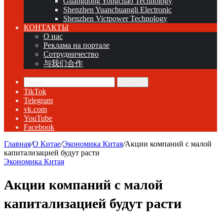
Guangdong Yongchao Technology
Shenzhen Yuanchuangli Electronic
Shenzhen Victpower Technology
КОНТАКТЫ
О нас
Реклама на портале
Сотрудничество
与我们合作
Поиск...
TikTok
Telegram
vk.com
YouTube
Facebook
Главная
/
О Китае
/
Экономика Китая
/
Акции компаний с малой
капитализацией будут расти
Экономика Китая
Акции компаний с малой
капитализацией будут расти