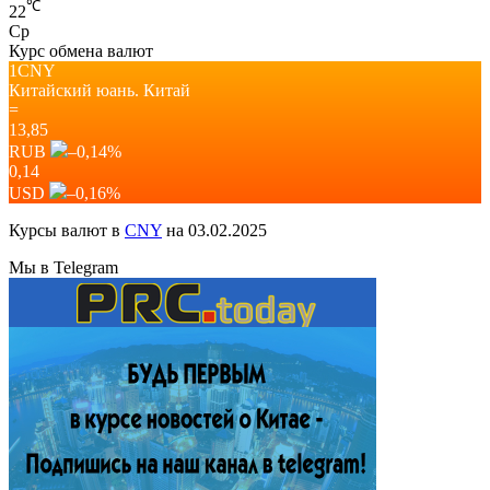
℃
22
Ср
Курс обмена валют
1CNY
Китайский юань.
Китай
=
13,85
RUB
–0,14
%
0,14
USD
–0,16
%
Курсы валют в
CNY
на 03.02.2025
Мы в Telegram