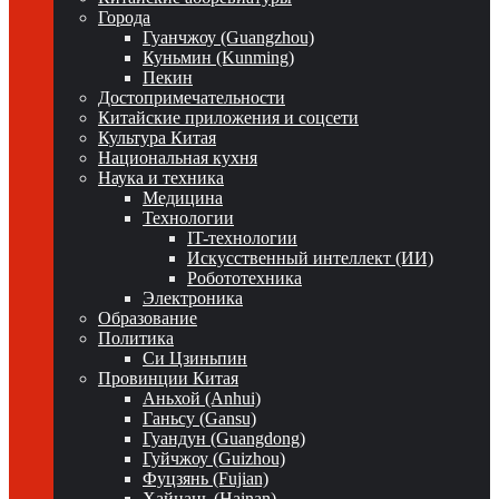
Города
Гуанчжоу (Guangzhou)
Куньмин (Kunming)
Пекин
Достопримечательности
Китайские приложения и соцсети
Культура Китая
Национальная кухня
Наука и техника
Медицина
Технологии
IT-технологии
Искусственный интеллект (ИИ)
Робототехника
Электроника
Образование
Политика
Си Цзиньпин
Провинции Китая
Аньхой (Anhui)
Ганьсу (Gansu)
Гуандун (Guangdong)
Гуйчжоу (Guizhou)
Фуцзянь (Fujian)
Хайнань (Hainan)