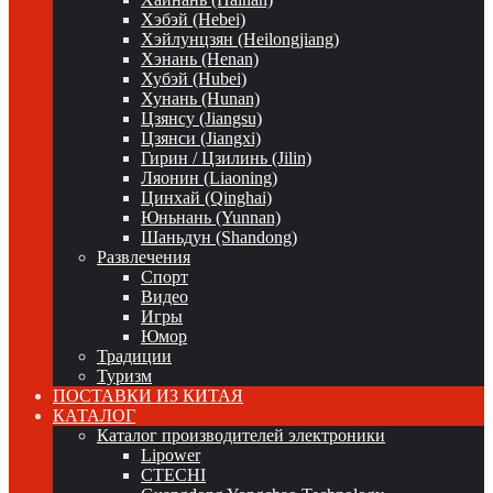
Хэбэй (Hebei)
Хэйлунцзян (Heilongjiang)
Хэнань (Henan)
Хубэй (Hubei)
Хунань (Hunan)
Цзянсу (Jiangsu)
Цзянси (Jiangxi)
Гирин / Цзилинь (Jilin)
Ляонин (Liaoning)
Цинхай (Qinghai)
Юньнань (Yunnan)
Шаньдун (Shandong)
Развлечения
Спорт
Видео
Игры
Юмор
Традиции
Туризм
ПОСТАВКИ ИЗ КИТАЯ
КАТАЛОГ
Каталог производителей электроники
Lipower
CTECHI