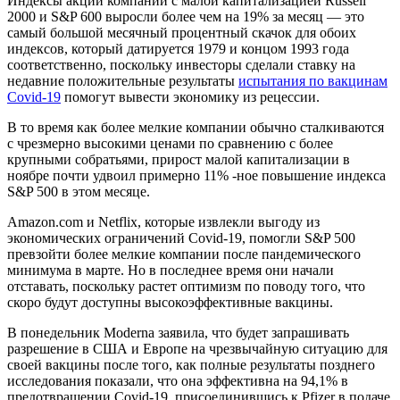
Индексы акций компаний с малой капитализацией Russell
2000 и S&P 600 выросли более чем на 19% за месяц — это
самый большой месячный процентный скачок для обоих
индексов, который датируется 1979 и концом 1993 года
соответственно, поскольку инвесторы сделали ставку на
недавние положительные результаты
испытания по вакцинам
Covid-19
помогут вывести экономику из рецессии.
В то время как более мелкие компании обычно сталкиваются
с чрезмерно высокими ценами по сравнению с более
крупными собратьями, прирост малой капитализации в
ноябре почти удвоил примерно 11% -ное повышение индекса
S&P 500 в этом месяце.
Amazon.com и Netflix, которые извлекли выгоду из
экономических ограничений Covid-19, помогли S&P 500
превзойти более мелкие компании после пандемического
минимума в марте. Но в последнее время они начали
отставать, поскольку растет оптимизм по поводу того, что
скоро будут доступны высокоэффективные вакцины.
В понедельник Moderna заявила, что будет запрашивать
разрешение в США и Европе на чрезвычайную ситуацию для
своей вакцины после того, как полные результаты позднего
исследования показали, что она эффективна на 94,1% в
предотвращении Covid-19, присоединившись к Pfizer в подаче