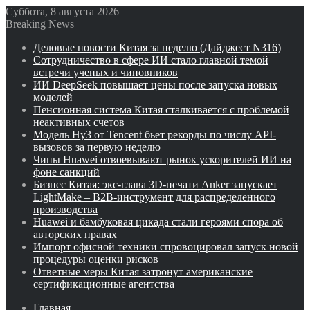
Суббота, 8 августа 2026
Breaking News
Деловые новости Китая за неделю (Дайджест N316)
Сотрудничество в сфере ИИ стало главной темой
встречи ученых и чиновников
ИИ DeepSeek повышает цены после запуска новых
моделей
Пенсионная система Китая сталкивается с проблемой
неактивных счетов
Модель Hy3 от Tencent бьет рекорды по числу API-
вызовов за первую неделю
Чипы Huawei отвоевывают рынок ускорителей ИИ на
фоне санкций
Бизнес Китая: экс-глава 3D-печати Anker запускает
LightMake – B2B-инструмент для распределенного
производства
Huawei и бамбуковая цикада стали героями спора об
авторских правах
Импорт офисной техники спровоцировал запуск новой
процедуры оценки рисков
Ответные меры Китая затронут американские
сертификационные агентства
Главная