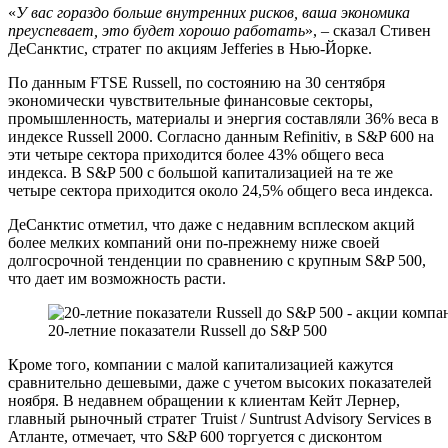
«
У вас гораздо больше внутренних рисков, ваша экономика
преуспевает, это будет хорошо работать
», – сказал Стивен
ДеСанктис, стратег по акциям Jefferies в Нью-Йорке.
По данным FTSE Russell, по состоянию на 30 сентября
экономически чувствительные финансовые секторы,
промышленность, материалы и энергия составляли 36% веса в
индексе Russell 2000. Согласно данным Refinitiv, в S&P 600 на
эти четыре сектора приходится более 43% общего веса
индекса. В S&P 500 с большой капитализацией на те же
четыре сектора приходится около 24,5% общего веса индекса.
ДеСанктис отметил, что даже с недавним всплеском акций
более мелких компаний они по-прежнему ниже своей
долгосрочной тенденции по сравнению с крупным S&P 500,
что дает им возможность расти.
20-летние показатели Russell до S&P 500
Кроме того, компании с малой капитализацией кажутся
сравнительно дешевыми, даже с учетом высоких показателей
ноября. В недавнем обращении к клиентам Кейт Лернер,
главный рыночный стратег Truist / Suntrust Advisory Services в
Атланте, отмечает, что S&P 600 торгуется с дисконтом