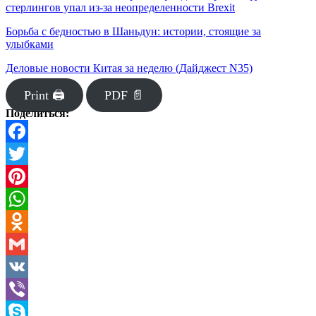
стерлингов упал из-за неопределенности Brexit
Борьба с бедностью в Шаньдун: истории, стоящие за
улыбками
Деловые новости Китая за неделю (Дайджест N35)
Print 🖨
PDF 📄
Поделиться:
Facebook
Twitter
Pinterest
WhatsApp
Odnoklassniki
Gmail
VK
Viber