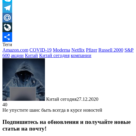
Skype
Telegram
Mail.Ru
LiveJournal
Теги
Отправить
Amazon.com
COVID-19
Moderna
Netflix
Pfizer
Russell 2000
S&P
600
акции
Китай
Китай сегодня
компании
Китай сегодня
27.12.2020
40
Не упустите шанс быть всегда в курсе новостей
Подпишитесь на обновления и получайте новые
статьи на почту!