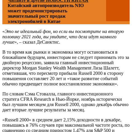
Читайте и другие НОВОСТИ КИТАЯ
Китайский автопроизводитель NIO
может продемонстрировать
значительный рост продаж
электромобилей в Китае
«
Это не идеальный фон, но если вы посмотрите на вторую
половину 2021 года, вы увидите, что дела идут намного
лучше
», – сказал ДеСанктис.
В то время как рынки и экономика могут остановиться в
ближайшем будущем, инвесторам не следует принимать это за
двойную рецессию, заявила главный инвестиционный
директор Morgan Stanley Wealth Management Лиза Шалетт,
отметившая, что пересмотр прибыли Russell 2000 в сторону
повышения составляет 20 лет и «такое развитие событий
обычно предвещает полное восстановление экономики».
По словам Сэма Стовалла, главного инвестиционного
стратега CFRA Research в Нью-Йорке, ноябрь исторически
был лучшим месяцем для Russell 2000, однако декабрь обычно
дает вторые лучшие результаты за месяц.
«Russell 2000» в среднем дает 2,15% доходности в декабре,
повышаясь в 76% случаев при максимальной частоте роста, по
сравнению со средним приростом 1,47% для S&P 500 и