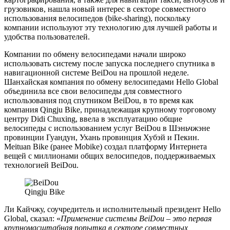
грузовиков, нашла новый интерес в секторе совместного
использования велосипедов (bike-sharing), поскольку
компании используют эту технологию для лучшей работы и
удобства пользователей.
Компании по обмену велосипедами начали широко
использовать систему после запуска последнего спутника в
навигационной системе BeiDou на прошлой неделе.
Шанхайская компания по обмену велосипедами Hello Global
объединила все свои велосипеды для совместного
использования под спутником BeiDou, в то время как
компания Qingju Bike, принадлежащая крупному торговому
центру Didi Chuxing, ввела в эксплуатацию общие
велосипеды с использованием услуг BeiDou в Шэньчжэне
провинции Гуандун, Ухань провинция Хубэй и Пекин.
Meituan Bike (ранее Mobike) создал платформу Интернета
вещей с миллионами общих велосипедов, поддерживаемых
технологией BeiDou.
Qingju Bike
Ли Кайчжу, соучредитель и исполнительный президент Hello
Global, сказал: «
Применение системы BeiDou – это первая
крупномасштабная попытка в секторе совместных