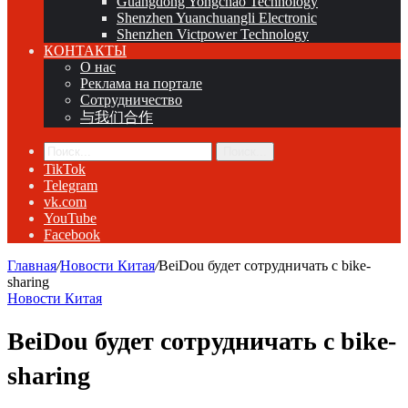
Guangdong Yongchao Technology
Shenzhen Yuanchuangli Electronic
Shenzhen Victpower Technology
КОНТАКТЫ
О нас
Реклама на портале
Сотрудничество
与我们合作
Поиск...
TikTok
Telegram
vk.com
YouTube
Facebook
Главная
/
Новости Китая
/
BeiDou будет сотрудничать с bike-
sharing
Новости Китая
BeiDou будет сотрудничать с bike-
sharing