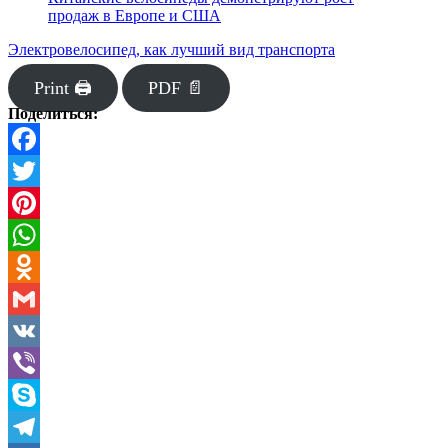
продаж в Европе и США
Электровелосипед, как лучший вид транспорта
Print 🖨
PDF 📄
Поделиться:
Facebook
Twitter
Pinterest
WhatsApp
Odnoklassniki
Gmail
VK
Viber
Skype