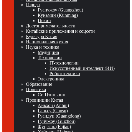
Города
Гуанчжоу (Guangzhou)
Куньмин (Kunming)
Пекин
Достопримечательности
Китайские приложения и соцсети
Культура Китая
Национальная кухня
Наука и техника
Медицина
Технологии
IT-технологии
Искусственный интеллект (ИИ)
Робототехника
Электроника
Образование
Политика
Си Цзиньпин
Провинции Китая
Аньхой (Anhui)
Ганьсу (Gansu)
Гуандун (Guangdong)
Гуйчжоу (Guizhou)
Фуцзянь (Fujian)
Хайнань (Hainan)