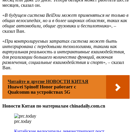
месяцев, сказал он.
«
В будущем система BeiDou может применяться не только в
общих велосипедах, но и в более широких областях, таких как
общие автомобили, общие грузовики и беспилотники
», –
сказал Ван.
«
При контролируемых затратах система может быть
интегрирована с передовыми технологиями, такими как
виртуальная реальность и интерактивные взаимодействия,
для реализации большего количества функций, включая
развлечения, социальные взаимодействия и спорт
», – сказал
Ван.
Читайте и другие НОВОСТИ КИТАЯ
Huawei Spinoff Honor работает с
Qualcomm на устройствах 5G
Новости Китая по материалам chinadaily.com.cn
prc.today
Китайские велосипеды демонстрируют рост