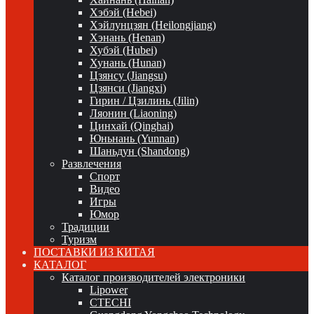
Хэбэй (Hebei)
Хэйлунцзян (Heilongjiang)
Хэнань (Henan)
Хубэй (Hubei)
Хунань (Hunan)
Цзянсу (Jiangsu)
Цзянси (Jiangxi)
Гирин / Цзилинь (Jilin)
Ляонин (Liaoning)
Цинхай (Qinghai)
Юньнань (Yunnan)
Шаньдун (Shandong)
Развлечения
Спорт
Видео
Игры
Юмор
Традиции
Туризм
ПОСТАВКИ ИЗ КИТАЯ
КАТАЛОГ
Каталог производителей электроники
Lipower
CTECHI