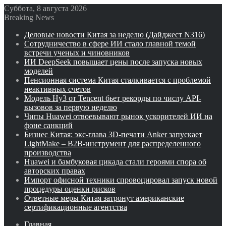
Суббота, 8 августа 2026
Breaking News
Деловые новости Китая за неделю (Дайджест N316)
Сотрудничество в сфере ИИ стало главной темой
встречи ученых и чиновников
ИИ DeepSeek повышает цены после запуска новых
моделей
Пенсионная система Китая сталкивается с проблемой
неактивных счетов
Модель Hy3 от Tencent бьет рекорды по числу API-
вызовов за первую неделю
Чипы Huawei отвоевывают рынок ускорителей ИИ на
фоне санкций
Бизнес Китая: экс-глава 3D-печати Anker запускает
LightMake – B2B-инструмент для распределенного
производства
Huawei и бамбуковая цикада стали героями спора об
авторских правах
Импорт офисной техники спровоцировал запуск новой
процедуры оценки рисков
Ответные меры Китая затронут американские
сертификационные агентства
Главная