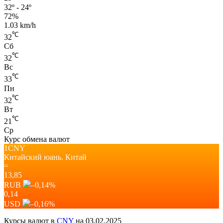
32º - 24º
72%
1.03 km/h
℃
32
Сб
℃
32
Вс
℃
33
Пн
℃
32
Вт
℃
21
Ср
Курс обмена валют
1CNY
Китайский юань.
Китай
=
13,85
RUB
–0,14
%
0,14
USD
–0,16
%
Курсы валют в
CNY
на 03.02.2025