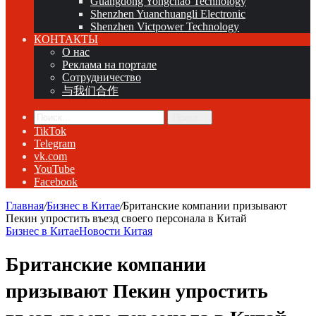
Guangdong Yongchao Technology
Shenzhen Yuanchuangli Electronic
Shenzhen Victpower Technology
КОНТАКТЫ
О нас
Реклама на портале
Сотрудничество
与我们合作
Поиск...
TikTok
Telegram
vk.com
YouTube
Facebook
Главная
/
Бизнес в Китае
/
Британские компании призывают
Пекин упростить въезд своего персонала в Китай
Бизнес в Китае
Новости Китая
Британские компании
призывают Пекин упростить