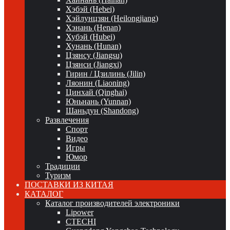
Хэбэй (Hebei)
Хэйлунцзян (Heilongjiang)
Хэнань (Henan)
Хубэй (Hubei)
Хунань (Hunan)
Цзянсу (Jiangsu)
Цзянси (Jiangxi)
Гирин / Цзилинь (Jilin)
Ляонин (Liaoning)
Цинхай (Qinghai)
Юньнань (Yunnan)
Шаньдун (Shandong)
Развлечения
Спорт
Видео
Игры
Юмор
Традиции
Туризм
ПОСТАВКИ ИЗ КИТАЯ
КАТАЛОГ
Каталог производителей электроники
Lipower
CTECHI