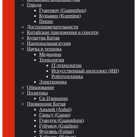
Города
Гуанчжоу (Guangzhou)
Куньмин (Kunming)
Пекин
Достопримечательности
Китайские приложения и соцсети
Культура Китая
Национальная кухня
Наука и техника
Медицина
Технологии
IT-технологии
Искусственный интеллект (ИИ)
Робототехника
Электроника
Образование
Политика
Си Цзиньпин
Провинции Китая
Аньхой (Anhui)
Ганьсу (Gansu)
Гуандун (Guangdong)
Гуйчжоу (Guizhou)
Фуцзянь (Fujian)
Хайнань (Hainan)