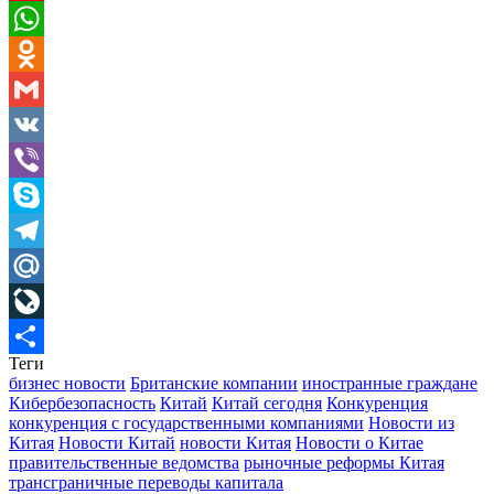
Pinterest
WhatsApp
Odnoklassniki
Gmail
VK
Viber
Skype
Telegram
Mail.Ru
LiveJournal
Теги
Отправить
бизнес новости
Британские компании
иностранные граждане
Кибербезопасность
Китай
Китай сегодня
Конкуренция
конкуренция с государственными компаниями
Новости из
Китая
Новости Китай
новости Китая
Новости о Китае
правительственные ведомства
рыночные реформы Китая
трансграничные переводы капитала