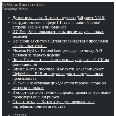
Суббота, 8 августа 2026
Breaking News
Деловые новости Китая за неделю (Дайджест N316)
Сотрудничество в сфере ИИ стало главной темой
встречи ученых и чиновников
ИИ DeepSeek повышает цены после запуска новых
моделей
Пенсионная система Китая сталкивается с проблемой
неактивных счетов
Модель Hy3 от Tencent бьет рекорды по числу API-
вызовов за первую неделю
Чипы Huawei отвоевывают рынок ускорителей ИИ на
фоне санкций
Бизнес Китая: экс-глава 3D-печати Anker запускает
LightMake – B2B-инструмент для распределенного
производства
Huawei и бамбуковая цикада стали героями спора об
авторских правах
Импорт офисной техники спровоцировал запуск новой
процедуры оценки рисков
Ответные меры Китая затронут американские
сертификационные агентства
Главная