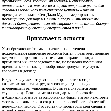
чувствовали себя желанными гостями и справедливо
относились к ним, так же важно, как открытие рынка для
создания глобального коммерческого центра»
– заявил
председатель палаты Сен-Джон Мур на мероприятии,
посвященном докладу в Пекине в среду. «
Эти проблемы
должны быть решены, если обе страны хотят иметь доступ
к разнообразному спектру специалистов и идей».
Призывает к ясности
Хотя британские фирмы в значительной степени
поддерживают рыночные реформы Китая, правительственные
ведомства и провинциальные администрации иногда
применяют их непоследовательно, не позволяя компаниям
предлагать клиентам единообразные продукты и услуги,
говорится в докладе.
В других случаях, отсутствие прозрачности со стороны
китайских властей затрудняет бизнесу идти в ногу с
изменениями регулирования. В статье приводится один
случай, когда Пекин изменил стандарты выбросов без
публикации отзывов автомобильных фирм, а затем некоторые
местные органы власти сократили ключевой четырёхлетний
переходный период. Это заставило производителей спешить
разрабатывать новые технологии с большими затратами.