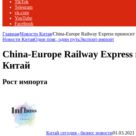
TikTok
Telegram
vk.com
YouTube
Facebook
Главная
/
Новости Китая
/
China-Europe Railway Express приноси
Новости Китая
Один пояс, один путь
Экспорт-импорт
China-Europe Railway Expres
Китай
Рост импорта
Китай сегодня - бизнес новости
01.03.2021