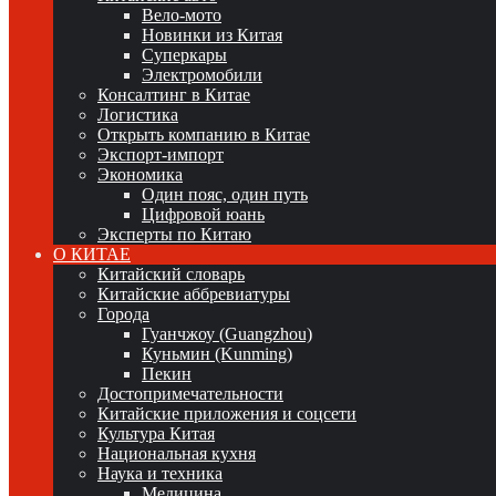
Вело-мото
Новинки из Китая
Суперкары
Электромобили
Консалтинг в Китае
Логистика
Открыть компанию в Китае
Экспорт-импорт
Экономика
Один пояс, один путь
Цифровой юань
Эксперты по Китаю
О КИТАЕ
Китайский словарь
Китайские аббревиатуры
Города
Гуанчжоу (Guangzhou)
Куньмин (Kunming)
Пекин
Достопримечательности
Китайские приложения и соцсети
Культура Китая
Национальная кухня
Наука и техника
Медицина