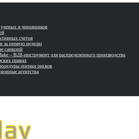
и ученых и чиновников
ей
активных счетов
ов за первую неделю
не санкций
tMake – B2B-инструмент для распределенного производства
рских правах
роцедуры оценки рисков
ционные агентства