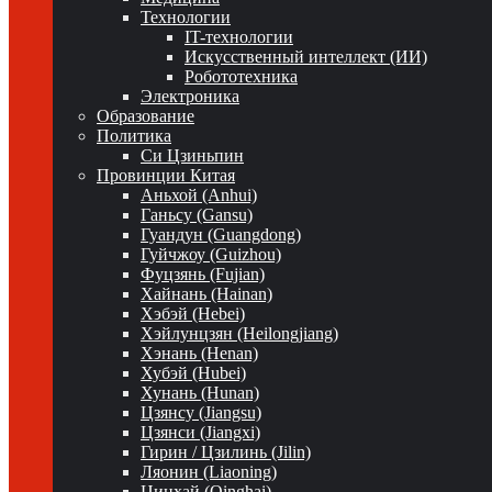
Технологии
IT-технологии
Искусственный интеллект (ИИ)
Робототехника
Электроника
Образование
Политика
Си Цзиньпин
Провинции Китая
Аньхой (Anhui)
Ганьсу (Gansu)
Гуандун (Guangdong)
Гуйчжоу (Guizhou)
Фуцзянь (Fujian)
Хайнань (Hainan)
Хэбэй (Hebei)
Хэйлунцзян (Heilongjiang)
Хэнань (Henan)
Хубэй (Hubei)
Хунань (Hunan)
Цзянсу (Jiangsu)
Цзянси (Jiangxi)
Гирин / Цзилинь (Jilin)
Ляонин (Liaoning)
Цинхай (Qinghai)