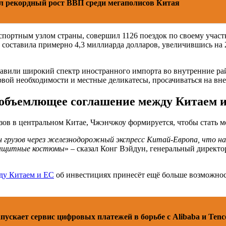
л рекордный рост ВВП среди мегаполисов Китая
ортным узлом страны, совершил 1126 поездок по своему участк
 составила примерно 4,3 миллиарда долларов, увеличившись на 2
тавили широкий спектр иностранного импорта во внутренние ра
рвой необходимости и местные деликатесы, просачиваться на в
объемлющее соглашение между Китаем 
зов в центральном Китае, Чжэнчжоу формируется, чтобы стать 
нн грузов через железнодорожный экспресс Китай-Европа, что на
 защитные костюмы
» – сказал Конг Вэйдун, генеральный директо
ду Китаем и ЕС
об инвестициях принесёт ещё больше возможност
пускает сервис цифровых платежей в борьбе с Alibaba и Tenc