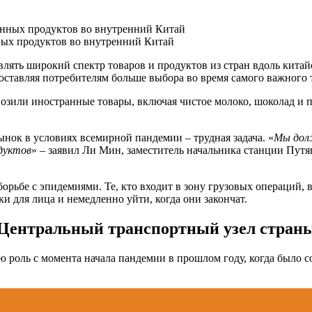
нных продуктов во внутренний Китай
лять широкий спектр товаров и продуктов из стран вдоль кита
едоставляя потребителям больше выбора во время самого важно
ревозили иностранные товары, включая чистое молоко, шоколад и
нок в условиях всемирной пандемии – трудная задача. «
Мы долж
дуктов
» – заявил Ли Мин, заместитель начальника станции Пут
орьбе с эпидемиями. Те, кто входит в зону грузовых операций, 
ки для лица и немедленно уйти, когда они закончат.
Центральный транспортный узел стран
 роль с момента начала пандемии в прошлом году, когда было 