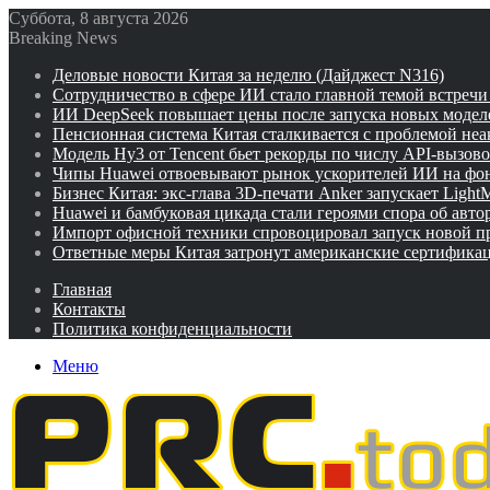
Суббота, 8 августа 2026
Breaking News
Деловые новости Китая за неделю (Дайджест N316)
Сотрудничество в сфере ИИ стало главной темой встреч
ИИ DeepSeek повышает цены после запуска новых модел
Пенсионная система Китая сталкивается с проблемой не
Модель Hy3 от Tencent бьет рекорды по числу API-вызов
Чипы Huawei отвоевывают рынок ускорителей ИИ на фо
Бизнес Китая: экс-глава 3D-печати Anker запускает Ligh
Huawei и бамбуковая цикада стали героями спора об авто
Импорт офисной техники спровоцировал запуск новой п
Ответные меры Китая затронут американские сертифика
Главная
Контакты
Политика конфиденциальности
Меню