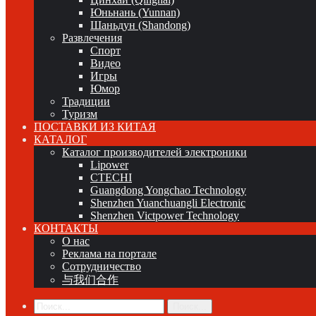
Юньнань (Yunnan)
Шаньдун (Shandong)
Развлечения
Спорт
Видео
Игры
Юмор
Традиции
Туризм
ПОСТАВКИ ИЗ КИТАЯ
КАТАЛОГ
Каталог производителей электроники
Lipower
CTECHI
Guangdong Yongchao Technology
Shenzhen Yuanchuangli Electronic
Shenzhen Victpower Technology
КОНТАКТЫ
О нас
Реклама на портале
Сотрудничество
与我们合作
Поиск...