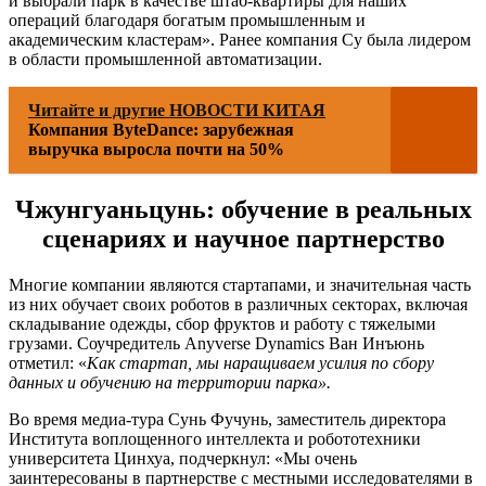
и выбрали парк в качестве штаб-квартиры для наших
операций благодаря богатым промышленным и
академическим кластерам». Ранее компания Су была лидером
в области промышленной автоматизации.
Читайте и другие НОВОСТИ КИТАЯ
Компания ByteDance: зарубежная
выручка выросла почти на 50%
Чжунгуаньцунь: обучение в реальных
сценариях и научное партнерство
Многие компании являются стартапами, и значительная часть
из них обучает своих роботов в различных секторах, включая
складывание одежды, сбор фруктов и работу с тяжелыми
грузами. Соучредитель Anyverse Dynamics Ван Инъюнь
отметил: «
Как стартап, мы наращиваем усилия по сбору
данных и обучению на территории парка».
Во время медиа-тура Сунь Фучунь, заместитель директора
Института воплощенного интеллекта и робототехники
университета Цинхуа, подчеркнул: «Мы очень
заинтересованы в партнерстве с местными исследователями в