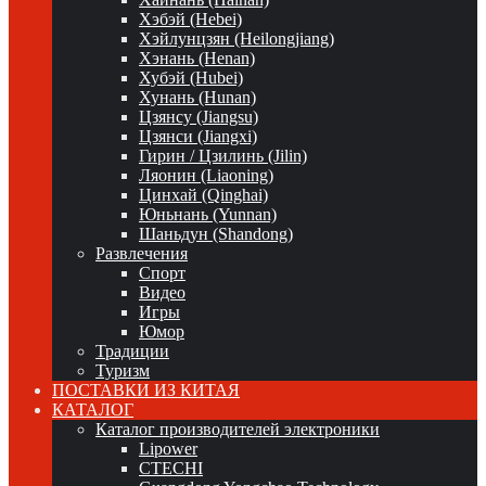
Хэбэй (Hebei)
Хэйлунцзян (Heilongjiang)
Хэнань (Henan)
Хубэй (Hubei)
Хунань (Hunan)
Цзянсу (Jiangsu)
Цзянси (Jiangxi)
Гирин / Цзилинь (Jilin)
Ляонин (Liaoning)
Цинхай (Qinghai)
Юньнань (Yunnan)
Шаньдун (Shandong)
Развлечения
Спорт
Видео
Игры
Юмор
Традиции
Туризм
ПОСТАВКИ ИЗ КИТАЯ
КАТАЛОГ
Каталог производителей электроники
Lipower
CTECHI