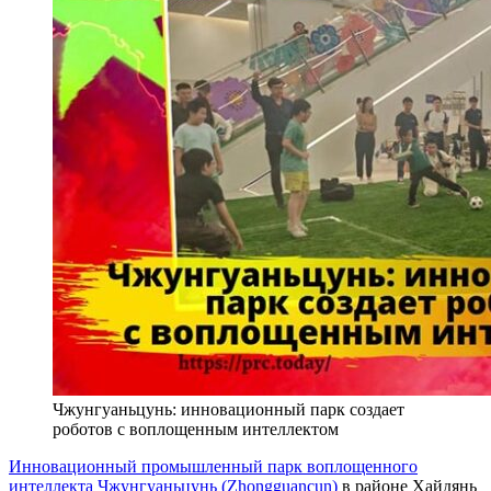
Чжунгуаньцунь: инновационный парк создает
роботов с воплощенным интеллектом
Инновационный промышленный парк воплощенного
интеллекта Чжунгуаньцунь (Zhongguancun)
в районе Хайдянь