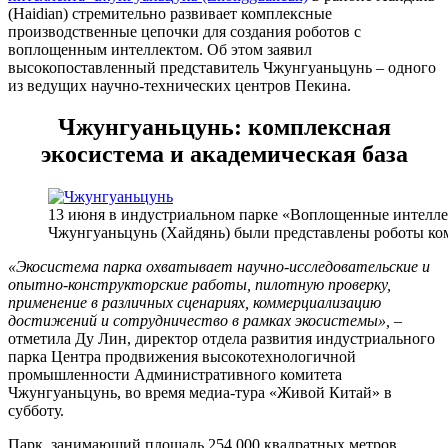
(Haidian) стремительно развивает комплексные
производственные цепочки для создания роботов с
воплощенным интеллектом. Об этом заявил
высокопоставленный представитель Чжунгуаньцунь – одного
из ведущих научно-технических центров Пекина.
Чжунгуаньцунь: комплексная
экосистема и академическая база
13 июня в индустриальном парке «Воплощенные интелле
Чжунгуаньцунь (Хайдянь) были представлены роботы ко
«Экосистема парка охватывает научно-исследовательские и
опытно-конструкторские работы, пилотную проверку,
применение в различных сценариях, коммерциализацию
достижений и сотрудничество в рамках экосистемы»,
–
отметила Ду Лин, директор отдела развития индустриального
парка Центра продвижения высокотехнологичной
промышленности Административного комитета
Чжунгуаньцунь, во время медиа-тура «Живой Китай» в
субботу.
Парк, занимающий площадь 254 000 квадратных метров,