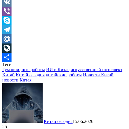
Gmail
VK
Viber
Skype
Telegram
Mail.Ru
LiveJournal
Теги
Отправить
Гуманоидные роботы
ИИ в Китае
искусственный интеллект
Китай
Китай сегодня
китайские роботы
Новости Китай
новости Китая
Китай сегодня
15.06.2026
25