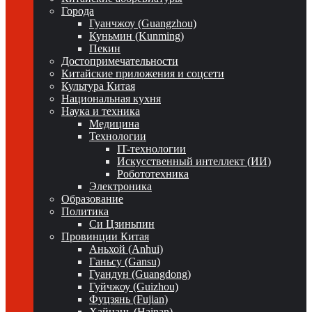
Города
Гуанчжоу (Guangzhou)
Куньмин (Kunming)
Пекин
Достопримечательности
Китайские приложения и соцсети
Культура Китая
Национальная кухня
Наука и техника
Медицина
Технологии
IT-технологии
Искусственный интеллект (ИИ)
Робототехника
Электроника
Образование
Политика
Си Цзиньпин
Провинции Китая
Аньхой (Anhui)
Ганьсу (Gansu)
Гуандун (Guangdong)
Гуйчжоу (Guizhou)
Фуцзянь (Fujian)
Хайнань (Hainan)