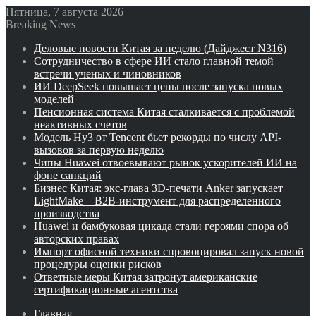
Пятница, 7 августа 2026
Breaking News
Деловые новости Китая за неделю (Дайджест N316)
Сотрудничество в сфере ИИ стало главной темой
встречи ученых и чиновников
ИИ DeepSeek повышает цены после запуска новых
моделей
Пенсионная система Китая сталкивается с проблемой
неактивных счетов
Модель Hy3 от Tencent бьет рекорды по числу API-
вызовов за первую неделю
Чипы Huawei отвоевывают рынок ускорителей ИИ на
фоне санкций
Бизнес Китая: экс-глава 3D-печати Anker запускает
LightMake – B2B-инструмент для распределенного
производства
Huawei и бамбуковая цикада стали героями спора об
авторских правах
Импорт офисной техники спровоцировал запуск новой
процедуры оценки рисков
Ответные меры Китая затронут американские
сертификационные агентства
Главная