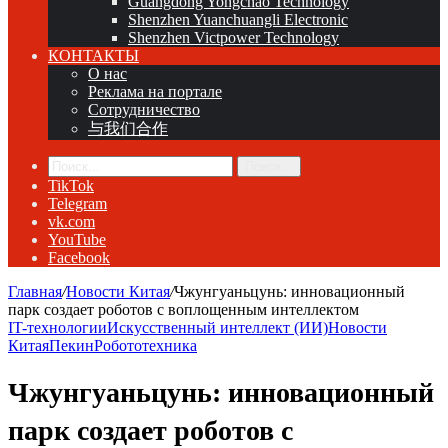
Guangdong Yongchao Technology
Shenzhen Yuanchuangli Electronic
Shenzhen Victpower Technology
КОНТАКТЫ
О нас
Реклама на портале
Сотрудничество
与我们合作
Поиск...
TikTok
Telegram
vk.com
YouTube
Facebook
Главная
/
Новости Китая
/
Чжунгуаньцунь: инновационный
парк создает роботов с воплощенным интеллектом
IT-технологии
Искусственный интеллект (ИИ)
Новости
Китая
Пекин
Робототехника
Чжунгуаньцунь: инновационный
парк создает роботов с