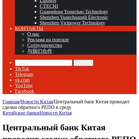
Lipower
CTECHI
Guangdong Yongchao Technology
Shenzhen Yuanchuangli Electronic
Shenzhen Victpower Technology
КОНТАКТЫ
О нас
Реклама на портале
Сотрудничество
与我们合作
Поиск...
TikTok
Telegram
vk.com
YouTube
Facebook
Главная
/
Новости Китая
/
Центральный банк Китая проводит
сделки обратного РЕПО в среду
Китайские банки
Новости Китая
Центральный банк Китая