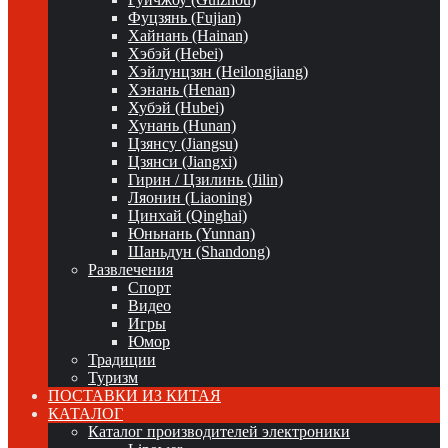
Фуцзянь (Fujian)
Хайнань (Hainan)
Хэбэй (Hebei)
Хэйлунцзян (Heilongjiang)
Хэнань (Henan)
Хубэй (Hubei)
Хунань (Hunan)
Цзянсу (Jiangsu)
Цзянси (Jiangxi)
Гирин / Цзилинь (Jilin)
Ляонин (Liaoning)
Цинхай (Qinghai)
Юньнань (Yunnan)
Шаньдун (Shandong)
Развлечения
Спорт
Видео
Игры
Юмор
Традиции
Туризм
ПОСТАВКИ ИЗ КИТАЯ
КАТАЛОГ
Каталог производителей электроники