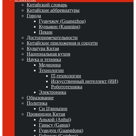
Китайский словарь
Китайские аббревиатуры
Города
Гуанчжоу (Guangzhou)
Куньмин (Kunming)
Пекин
Достопримечательности
Китайские приложения и соцсети
Культура Китая
Национальная кухня
Наука и техника
Медицина
Технологии
IT-технологии
Искусственный интеллект (ИИ)
Робототехника
Электроника
Образование
Политика
Си Цзиньпин
Провинции Китая
Аньхой (Anhui)
Ганьсу (Gansu)
Гуандун (Guangdong)
Гуйчжоу (Guizhou)