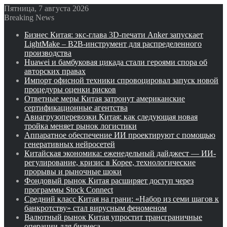
Пятница, 7 августа 2026
Breaking News
Бизнес Китая: экс-глава 3D-печати Anker запускает
LightMake – B2B-инструмент для распределенного
производства
Huawei и бамбуковая цикада стали героями спора об
авторских правах
Импорт офисной техники спровоцировал запуск новой
процедуры оценки рисков
Ответные меры Китая затронут американские
сертификационные агентства
Авиагрузоперевозки Китая: как следующая новая
тройка меняет рынок логистики
Аппаратное обеспечение ИИ проектируют с помощью
генеративных нейросетей
Китайская экономика: еженедельный дайджест — ИИ-
регулирование, кризис в Корее, технологические
прорывы и рыночные шоки
Фондовый рынок Китая расширяет доступ через
программы Stock Connect
Средний класс Китая на грани: «Набор из семи шагов к
банкротству» стал вирусным феноменом
Валютный рынок Китая упростит трансграничные
операции для бизнеса