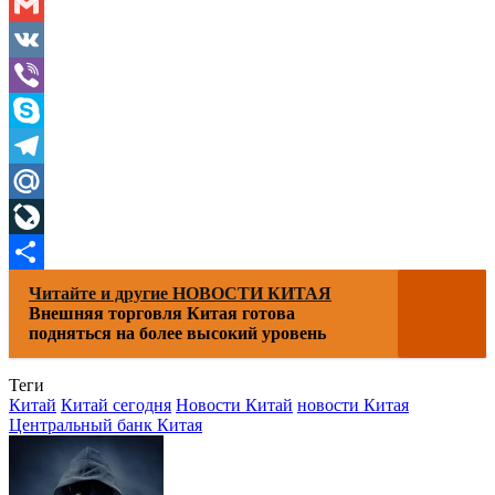
Odnoklassniki
Gmail
VK
Viber
Skype
Telegram
Mail.Ru
LiveJournal
Отправить
Читайте и другие НОВОСТИ КИТАЯ
Внешняя торговля Китая готова
подняться на более высокий уровень
Теги
Китай
Китай сегодня
Новости Китай
новости Китая
Центральный банк Китая