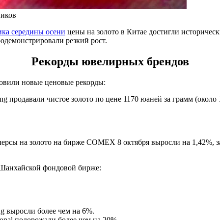
ников
ика середины осени
цены на золото в Китае достигли историчес
одемонстрировали резкий рост.
Рекорды ювелирных брендов
овили новые ценовые рекорды:
g продавали чистое золото по цене 1170 юаней за грамм (около 
сы на золото на бирже COMEX 8 октября выросли на 1,42%, за
 Шанхайской фондовой бирже:
ng выросли более чем на 6%.
ational подорожали более чем на 20%.