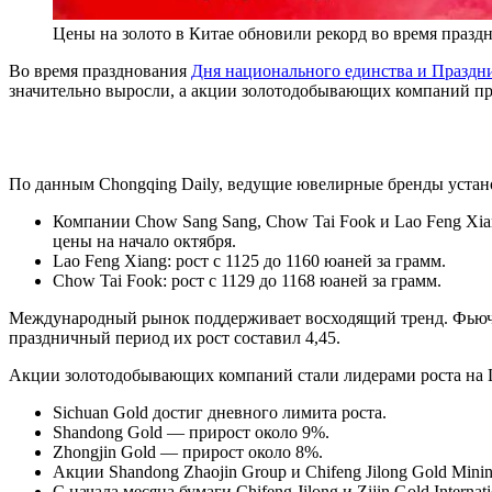
Цены на золото в Китае обновили рекорд во время празд
Во время празднования
Дня национального единства и Праздн
значительно выросли, а акции золотодобывающих компаний пр
По данным Chongqing Daily, ведущие ювелирные бренды устан
Компании Chow Sang Sang, Chow Tai Fook и Lao Feng Xian
цены на начало октября.
Lao Feng Xiang: рост с 1125 до 1160 юаней за грамм.
Chow Tai Fook: рост с 1129 до 1168 юаней за грамм.
Международный рынок поддерживает восходящий тренд. Фьючер
праздничный период их рост составил 4,45.
Акции золотодобывающих компаний стали лидерами роста на
Sichuan Gold достиг дневного лимита роста.
Shandong Gold — прирост около 9%.
Zhongjin Gold — прирост около 8%.
Акции Shandong Zhaojin Group и Chifeng Jilong Gold Mini
С начала месяца бумаги Chifeng Jilong и Zijin Gold Intern