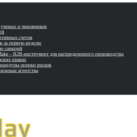
и ученых и чиновников
ей
активных счетов
ов за первую неделю
не санкций
tMake – B2B-инструмент для распределенного производства
рских правах
роцедуры оценки рисков
ционные агентства