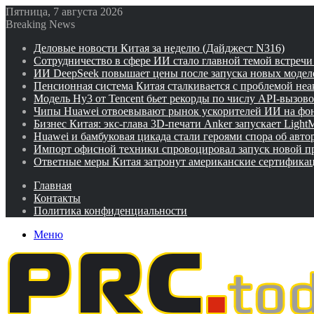
Пятница, 7 августа 2026
Breaking News
Деловые новости Китая за неделю (Дайджест N316)
Сотрудничество в сфере ИИ стало главной темой встреч
ИИ DeepSeek повышает цены после запуска новых модел
Пенсионная система Китая сталкивается с проблемой не
Модель Hy3 от Tencent бьет рекорды по числу API-вызов
Чипы Huawei отвоевывают рынок ускорителей ИИ на фо
Бизнес Китая: экс-глава 3D-печати Anker запускает Ligh
Huawei и бамбуковая цикада стали героями спора об авто
Импорт офисной техники спровоцировал запуск новой п
Ответные меры Китая затронут американские сертифика
Главная
Контакты
Политика конфиденциальности
Меню