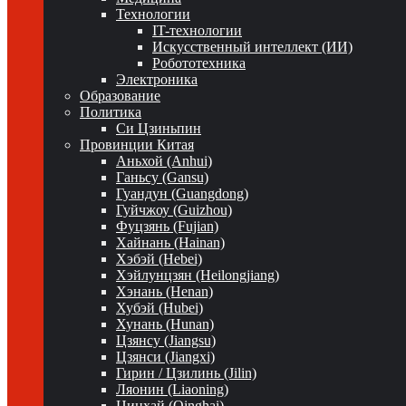
Технологии
IT-технологии
Искусственный интеллект (ИИ)
Робототехника
Электроника
Образование
Политика
Си Цзиньпин
Провинции Китая
Аньхой (Anhui)
Ганьсу (Gansu)
Гуандун (Guangdong)
Гуйчжоу (Guizhou)
Фуцзянь (Fujian)
Хайнань (Hainan)
Хэбэй (Hebei)
Хэйлунцзян (Heilongjiang)
Хэнань (Henan)
Хубэй (Hubei)
Хунань (Hunan)
Цзянсу (Jiangsu)
Цзянси (Jiangxi)
Гирин / Цзилинь (Jilin)
Ляонин (Liaoning)
Цинхай (Qinghai)