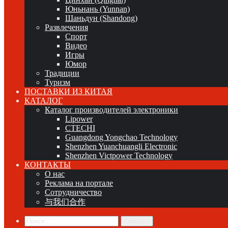
Юньнань (Yunnan)
Шаньдун (Shandong)
Развлечения
Спорт
Видео
Игры
Юмор
Традиции
Туризм
ПОСТАВКИ ИЗ КИТАЯ
КАТАЛОГ
Каталог производителей электроники
Lipower
CTECHI
Guangdong Yongchao Technology
Shenzhen Yuanchuangli Electronic
Shenzhen Victpower Technology
КОНТАКТЫ
О нас
Реклама на портале
Сотрудничество
与我们合作
Поиск...