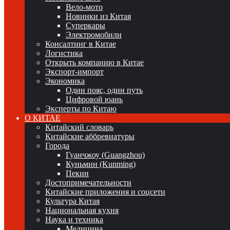
Вело-мото
Новинки из Китая
Суперкары
Электромобили
Консалтинг в Китае
Логистика
Открыть компанию в Китае
Экспорт-импорт
Экономика
Один пояс, один путь
Цифровой юань
Эксперты по Китаю
О КИТАЕ
Китайский словарь
Китайские аббревиатуры
Города
Гуанчжоу (Guangzhou)
Куньмин (Kunming)
Пекин
Достопримечательности
Китайские приложения и соцсети
Культура Китая
Национальная кухня
Наука и техника
Медицина