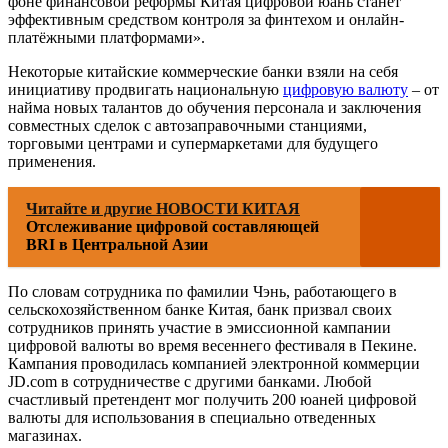
фоне финансовой реформы Китая цифровой юань станет
эффективным средством контроля за финтехом и онлайн-
платёжными платформами».
Некоторые китайские коммерческие банки взяли на себя
инициативу продвигать национальную
цифровую валюту
– от
найма новых талантов до обучения персонала и заключения
совместных сделок с автозаправочными станциями,
торговыми центрами и супермаркетами для будущего
применения.
Читайте и другие НОВОСТИ КИТАЯ
Отслеживание цифровой составляющей
BRI в Центральной Азии
По словам сотрудника по фамилии Чэнь, работающего в
сельскохозяйственном банке Китая, банк призвал своих
сотрудников принять участие в эмиссионной кампании
цифровой валюты во время весеннего фестиваля в Пекине.
Кампания проводилась компанией электронной коммерции
JD.com в сотрудничестве с другими банками. Любой
счастливый претендент мог получить 200 юаней цифровой
валюты для использования в специально отведенных
магазинах.