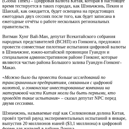
(Global Times) – Цифровая валюта Китая, которая в настоящее
время тестируется в таких городах, как Шэньчжэнь, Пекин и
Шанхай, как ожидается, будет освещена на предстоящих
ежегодных двух сессиях после того, как будет записана в
ежегодные отчёты о работе нескольких региональных
правительств.
Витман Хунг Вай-Ман, депутат Всекитайского собрания
народных представителей (ВСНП) из Гонконга, предложил
провести совместные пилотные испытания цифровой валюты
в Шэньчжэне, южно-китайской провинции Гуандун и
специальном административном районе Гонконг, которые
являются частью района Большого залива Гуандун-Гонконг-
Макао.
«
Можно было бы провести больше исследований по
трансграничным предприятиям, связанным с цифровой
валютой, и гонконгские инвестированные компании на
материковой части Китая могли бы быть первыми, кто
проведёт такие испытани
я» – сказал депутат NPC перед
двумя сессиями.
Шэньчжэнь, называемые ещё как Силиконовая долина Китая,
провёл третий раунд экспериментальных испытаний в январе,
выпустив 20 миллионов юаней ($3,1 миллиона) в цифровой
форме для жителей в районе Лонхуа.