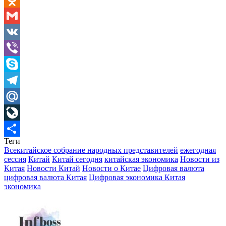
Odnoklassniki
Gmail
VK
Viber
Skype
Telegram
Mail.Ru
LiveJournal
Теги
Отправить
Всекитайское собрание народных представителей
ежегодная
сессия
Китай
Китай сегодня
китайская экономика
Новости из
Китая
Новости Китай
Новости о Китае
Цифровая валюта
цифровая валюта Китая
Цифровая экономика Китая
экономика