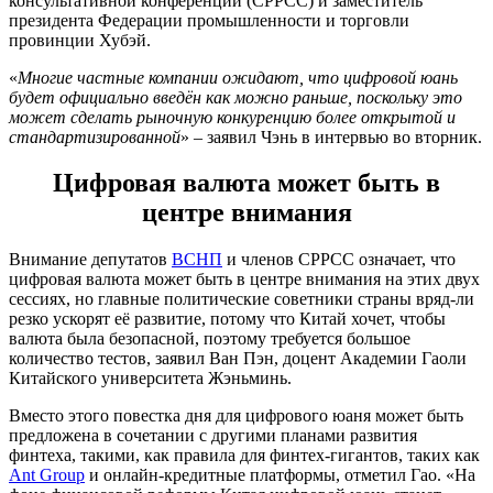
консультативной конференции (CPPCC) и заместитель
президента Федерации промышленности и торговли
провинции Хубэй.
«
Многие частные компании ожидают, что цифровой юань
будет официально введён как можно раньше, поскольку это
может сделать рыночную конкуренцию более открытой и
стандартизированной
» – заявил Чэнь в интервью во вторник.
Цифровая валюта может быть в
центре внимания
Внимание депутатов
ВСНП
и членов CPPCC означает, что
цифровая валюта может быть в центре внимания на этих двух
сессиях, но главные политические советники страны вряд-ли
резко ускорят её развитие, потому что Китай хочет, чтобы
валюта была безопасной, поэтому требуется большое
количество тестов, заявил Ван Пэн, доцент Академии Гаоли
Китайского университета Жэньминь.
Вместо этого повестка дня для цифрового юаня может быть
предложена в сочетании с другими планами развития
финтеха, такими, как правила для финтех-гигантов, таких как
Ant Group
и онлайн-кредитные платформы, отметил Гао. «На