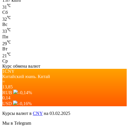
1.67 km/h
℃
31
Сб
℃
32
Вс
℃
33
Пн
℃
29
Вт
℃
21
Ср
Курс обмена валют
1CNY
Китайский юань.
Китай
=
13,85
RUB
–0,14
%
0,14
USD
–0,16
%
Курсы валют в
CNY
на 03.02.2025
Мы в Telegram