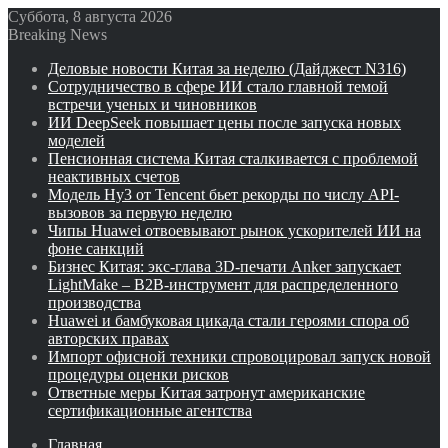
Суббота, 8 августа 2026
Breaking News
Деловые новости Китая за неделю (Дайджест N316)
Сотрудничество в сфере ИИ стало главной темой
встречи ученых и чиновников
ИИ DeepSeek повышает цены после запуска новых
моделей
Пенсионная система Китая сталкивается с проблемой
неактивных счетов
Модель Hy3 от Tencent бьет рекорды по числу API-
вызовов за первую неделю
Чипы Huawei отвоевывают рынок ускорителей ИИ на
фоне санкций
Бизнес Китая: экс-глава 3D-печати Anker запускает
LightMake – B2B-инструмент для распределенного
производства
Huawei и бамбуковая цикада стали героями спора об
авторских правах
Импорт офисной техники спровоцировал запуск новой
процедуры оценки рисков
Ответные меры Китая затронут американские
сертификационные агентства
Главная