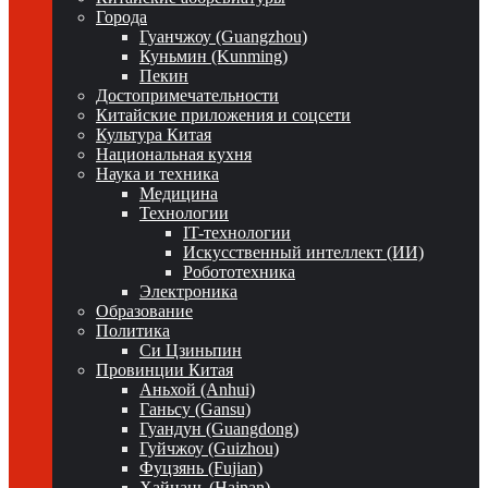
Города
Гуанчжоу (Guangzhou)
Куньмин (Kunming)
Пекин
Достопримечательности
Китайские приложения и соцсети
Культура Китая
Национальная кухня
Наука и техника
Медицина
Технологии
IT-технологии
Искусственный интеллект (ИИ)
Робототехника
Электроника
Образование
Политика
Си Цзиньпин
Провинции Китая
Аньхой (Anhui)
Ганьсу (Gansu)
Гуандун (Guangdong)
Гуйчжоу (Guizhou)
Фуцзянь (Fujian)
Хайнань (Hainan)