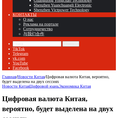
Guangdong Yongchao Technology
Shenzhen Yuanchuangli Electronic
Shenzhen Victpower Technology
КОНТАКТЫ
О нас
Реклама на портале
Сотрудничество
与我们合作
Поиск...
TikTok
Telegram
vk.com
YouTube
Facebook
Главная
/
Новости Китая
/
Цифровая валюта Китая, вероятно,
будет выделена на двух сессиях
Новости Китая
Цифровой юань
Экономика Китая
Цифровая валюта Китая,
вероятно, будет выделена на двух