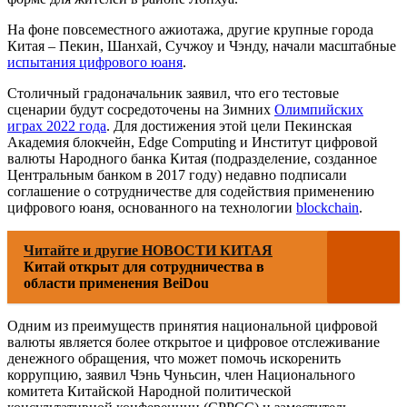
На фоне повсеместного ажиотажа, другие крупные города
Китая – Пекин, Шанхай, Сучжоу и Чэнду, начали масштабные
испытания цифрового юаня
.
Столичный градоначальник заявил, что его тестовые
сценарии будут сосредоточены на Зимних
Олимпийских
играх 2022 года
. Для достижения этой цели Пекинская
Академия блокчейн, Edge Computing и Институт цифровой
валюты Народного банка Китая (подразделение, созданное
Центральным банком в 2017 году) недавно подписали
соглашение о сотрудничестве для содействия применению
цифрового юаня, основанного на технологии
blockchain
.
Читайте и другие НОВОСТИ КИТАЯ
Китай открыт для сотрудничества в
области применения BeiDou
Одним из преимуществ принятия национальной цифровой
валюты является более открытое и цифровое отслеживание
денежного обращения, что может помочь искоренить
коррупцию, заявил Чэнь Чуньсин, член Национального
комитета Китайской Народной политической