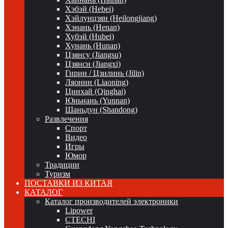
Хэбэй (Hebei)
Хэйлунцзян (Heilongjiang)
Хэнань (Henan)
Хубэй (Hubei)
Хунань (Hunan)
Цзянсу (Jiangsu)
Цзянси (Jiangxi)
Гирин / Цзилинь (Jilin)
Ляонин (Liaoning)
Цинхай (Qinghai)
Юньнань (Yunnan)
Шаньдун (Shandong)
Развлечения
Спорт
Видео
Игры
Юмор
Традиции
Туризм
ПОСТАВКИ ИЗ КИТАЯ
КАТАЛОГ
Каталог производителей электроники
Lipower
CTECHI