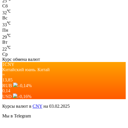
25
Сб
℃
32
Вс
℃
33
Пн
℃
29
Вт
℃
22
Ср
Курс обмена валют
1CNY
Китайский юань.
Китай
=
13,85
RUB
–0,14
%
0,14
USD
–0,16
%
Курсы валют в
CNY
на 03.02.2025
Мы в Telegram