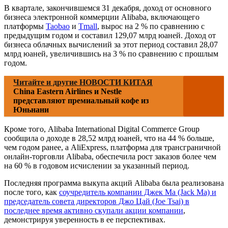
В квартале, закончившемся 31 декабря, доход от основного
бизнеса электронной коммерции Alibaba, включающего
платформы
Taobao
и
Tmall
, вырос на 2 % по сравнению с
предыдущим годом и составил 129,07 млрд юаней. Доход от
бизнеса облачных вычислений за этот период составил 28,07
млрд юаней, увеличившись на 3 % по сравнению с прошлым
годом.
Читайте и другие НОВОСТИ КИТАЯ
China Eastern Airlines и Nestle
представляют премиальный кофе из
Юньнани
Кроме того, Alibaba International Digital Commerce Group
сообщила о доходе в 28,52 млрд юаней, что на 44 % больше,
чем годом ранее, а AliExpress, платформа для трансграничной
онлайн-торговли Alibaba, обеспечила рост заказов более чем
на 60 % в годовом исчислении за указанный период.
Последняя программа выкупа акций Alibaba была реализована
после того, как
соучредитель компании Джек Ма (Jack Ma) и
председатель совета директоров Джо Цай (Joe Tsai) в
последнее время активно скупали акции компании
,
демонстрируя уверенность в ее перспективах.