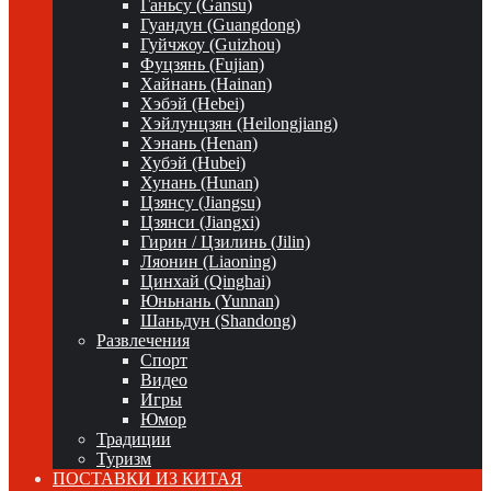
Ганьсу (Gansu)
Гуандун (Guangdong)
Гуйчжоу (Guizhou)
Фуцзянь (Fujian)
Хайнань (Hainan)
Хэбэй (Hebei)
Хэйлунцзян (Heilongjiang)
Хэнань (Henan)
Хубэй (Hubei)
Хунань (Hunan)
Цзянсу (Jiangsu)
Цзянси (Jiangxi)
Гирин / Цзилинь (Jilin)
Ляонин (Liaoning)
Цинхай (Qinghai)
Юньнань (Yunnan)
Шаньдун (Shandong)
Развлечения
Спорт
Видео
Игры
Юмор
Традиции
Туризм
ПОСТАВКИ ИЗ КИТАЯ