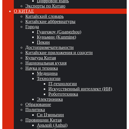
Цифровой юань
Эксперты по Китаю
О КИТАЕ
Китайский словарь
Китайские аббревиатуры
Города
Гуанчжоу (Guangzhou)
Куньмин (Kunming)
Пекин
Достопримечательности
Китайские приложения и соцсети
Культура Китая
Национальная кухня
Наука и техника
Медицина
Технологии
IT-технологии
Искусственный интеллект (ИИ)
Робототехника
Электроника
Образование
Политика
Си Цзиньпин
Провинции Китая
Аньхой (Anhui)