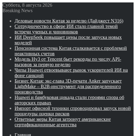
Суббота, 8 августа 2026
Breaking News
Деловые новости Китая за неделю (Дайджест N316)
Сотрудничество в сфере ИИ стало главной темой
встречи ученых и чиновников
ИИ DeepSeek повышает цены после запуска новых
моделей
Пенсионная система Китая сталкивается с проблемой
неактивных счетов
Модель Hy3 от Tencent бьет рекорды по числу API-
вызовов за первую неделю
Чипы Huawei отвоевывают рынок ускорителей ИИ на
фоне санкций
Бизнес Китая: экс-глава 3D-печати Anker запускает
LightMake – B2B-инструмент для распределенного
производства
Huawei и бамбуковая цикада стали героями спора об
авторских правах
Импорт офисной техники спровоцировал запуск новой
процедуры оценки рисков
Ответные меры Китая затронут американские
сертификационные агентства
Главная