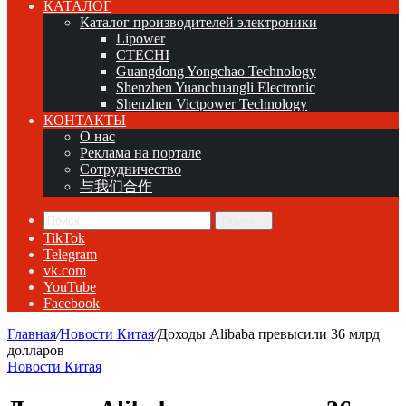
КАТАЛОГ
Каталог производителей электроники
Lipower
CTECHI
Guangdong Yongchao Technology
Shenzhen Yuanchuangli Electronic
Shenzhen Victpower Technology
КОНТАКТЫ
О нас
Реклама на портале
Сотрудничество
与我们合作
Поиск...
TikTok
Telegram
vk.com
YouTube
Facebook
Главная
/
Новости Китая
/
Доходы Alibaba превысили 36 млрд
долларов
Новости Китая