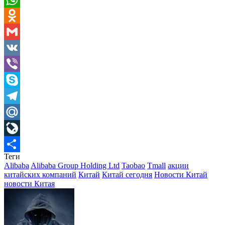
WhatsApp
Odnoklassniki
Gmail
VK
Viber
Skype
Telegram
Mail.Ru
LiveJournal
Теги
Отправить
Alibaba
Alibaba Group Holding Ltd
Taobao
Tmall
акции
китайских компаний
Китай
Китай сегодня
Новости Китай
новости Китая