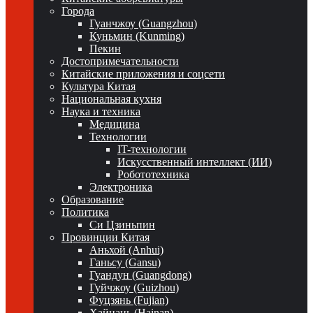
Города
Гуанчжоу (Guangzhou)
Куньмин (Kunming)
Пекин
Достопримечательности
Китайские приложения и соцсети
Культура Китая
Национальная кухня
Наука и техника
Медицина
Технологии
IT-технологии
Искусственный интеллект (ИИ)
Робототехника
Электроника
Образование
Политика
Си Цзиньпин
Провинции Китая
Аньхой (Anhui)
Ганьсу (Gansu)
Гуандун (Guangdong)
Гуйчжоу (Guizhou)
Фуцзянь (Fujian)
Хайнань (Hainan)