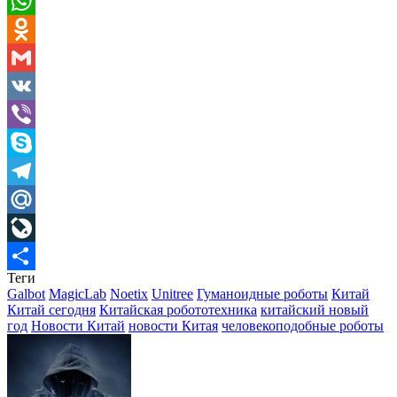
Pinterest
WhatsApp
Odnoklassniki
Gmail
VK
Viber
Skype
Telegram
Mail.Ru
LiveJournal
Теги
Отправить
Galbot
MagicLab
Noetix
Unitree
Гуманоидные роботы
Китай
Китай сегодня
Китайская робототехника
китайский новый
год
Новости Китай
новости Китая
человекоподобные роботы