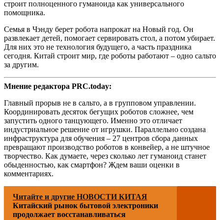
строит полноценного гуманоида как универсального
помощника.
Семья в Чэнду берет робота напрокат на Новый год. Он
развлекает детей, помогает сервировать стол, а потом убирает.
Для них это не технология будущего, а часть праздника
сегодня. Китай строит мир, где роботы работают – одно сальто
за другим.
Мнение редактора PRC.today:
Главный прорыв не в сальто, а в групповом управлении.
Координировать десяток бегущих роботов сложнее, чем
запустить одного танцующего. Именно это отличает
индустриальное решение от игрушки. Параллельно создана
инфраструктура для обучения – 27 центров сбора данных
превращают производство роботов в конвейер, а не штучное
творчество. Как думаете, через сколько лет гуманоид станет
обыденностью, как смартфон? Ждем ваши оценки в
комментариях.
Читайте и другие НОВОСТИ КИТАЯ
Китайский рынок бытовой электроники
продолжает восстанавливаться