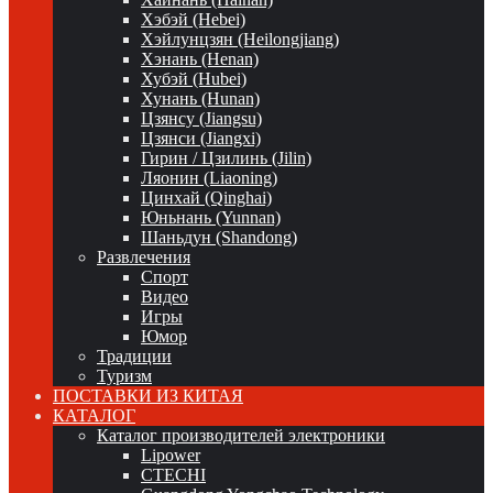
Хэбэй (Hebei)
Хэйлунцзян (Heilongjiang)
Хэнань (Henan)
Хубэй (Hubei)
Хунань (Hunan)
Цзянсу (Jiangsu)
Цзянси (Jiangxi)
Гирин / Цзилинь (Jilin)
Ляонин (Liaoning)
Цинхай (Qinghai)
Юньнань (Yunnan)
Шаньдун (Shandong)
Развлечения
Спорт
Видео
Игры
Юмор
Традиции
Туризм
ПОСТАВКИ ИЗ КИТАЯ
КАТАЛОГ
Каталог производителей электроники
Lipower
CTECHI