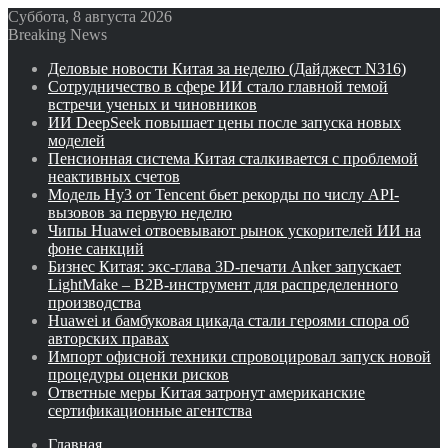
Суббота, 8 августа 2026
Breaking News
Деловые новости Китая за неделю (Дайджест N316)
Сотрудничество в сфере ИИ стало главной темой
встречи ученых и чиновников
ИИ DeepSeek повышает цены после запуска новых
моделей
Пенсионная система Китая сталкивается с проблемой
неактивных счетов
Модель Hy3 от Tencent бьет рекорды по числу API-
вызовов за первую неделю
Чипы Huawei отвоевывают рынок ускорителей ИИ на
фоне санкций
Бизнес Китая: экс-глава 3D-печати Anker запускает
LightMake – B2B-инструмент для распределенного
производства
Huawei и бамбуковая цикада стали героями спора об
авторских правах
Импорт офисной техники спровоцировал запуск новой
процедуры оценки рисков
Ответные меры Китая затронут американские
сертификационные агентства
Главная