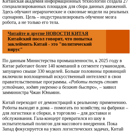
Китайская академия информационных технологий создала 27
специализированных площадок для сбора данных движений.
Здесь обучают иерархические и сквозные модели на реальных
сценариях. Цель – индустриализировать обучение мозга
робота, а не только его тела.
Читайте и другие НОВОСТИ КИТАЯ
Китайский посол говорит, что попытка
заклеймить Китай - это "политический
вирус"
По данным Министерства промышленности, к 2025 году в
Китае работают более 140 компаний в сегменте гуманоидов,
запущено свыше 330 моделей. Больше половины провинций
включили воплощенный искусственный интеллект в свои
правительственные программы.
«Роботы теперь стоят
устойчиво, ходят уверенно и бегают быстро»,
– заявил
замминистра Чжан Юньмин.
Китай переходит от демонстраций к реальному применению.
Роботы выходят в дома – помогать по хозяйству, на фабрики –
для логистики и сборки, в торговлю – для доставки и
обслуживания. Гала-концерт превратился из шоу в
испытательный полигон для массового внедрения. Пока
Запад фокусируется на узких логистических задачах, Китай