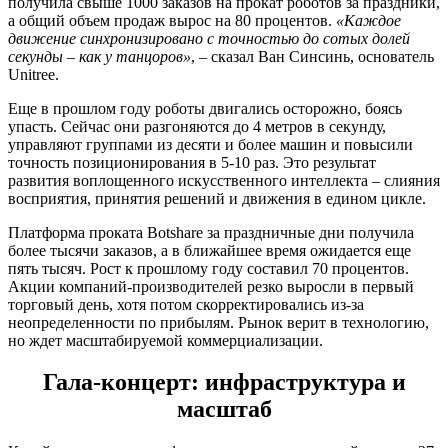
получила свыше 1000 заказов на прокат роботов за праздники,
а общий объем продаж вырос на 80 процентов.
«Каждое
движение синхронизировано с точностью до сотых долей
секунды – как у танцоров»
, – сказал Ван Синсинь, основатель
Unitree.
Еще в прошлом году роботы двигались осторожно, боясь
упасть. Сейчас они разгоняются до 4 метров в секунду,
управляют группами из десяти и более машин и повысили
точность позиционирования в 5-10 раз. Это результат
развития воплощенного искусственного интеллекта – слияния
восприятия, принятия решений и движения в едином цикле.
Платформа проката Botshare за праздничные дни получила
более тысячи заказов, а в ближайшее время ожидается еще
пять тысяч. Рост к прошлому году составил 70 процентов.
Акции компаний-производителей резко выросли в первый
торговый день, хотя потом скорректировались из-за
неопределенности по прибылям. Рынок верит в технологию,
но ждет масштабируемой коммерциализации.
Гала-концерт: инфраструктура и
масштаб