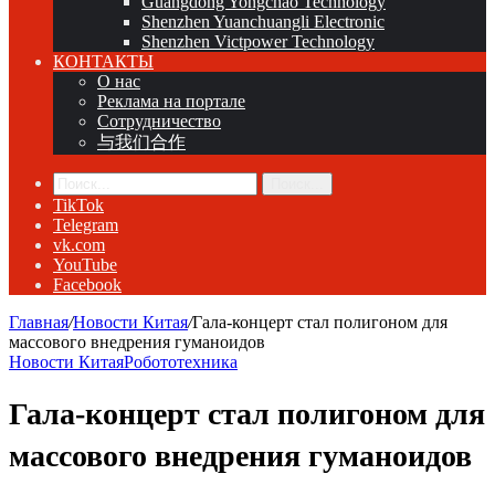
Guangdong Yongchao Technology
Shenzhen Yuanchuangli Electronic
Shenzhen Victpower Technology
КОНТАКТЫ
О нас
Реклама на портале
Сотрудничество
与我们合作
Поиск...
TikTok
Telegram
vk.com
YouTube
Facebook
Главная
/
Новости Китая
/
Гала-концерт стал полигоном для
массового внедрения гуманоидов
Новости Китая
Робототехника
Гала-концерт стал полигоном для
массового внедрения гуманоидов