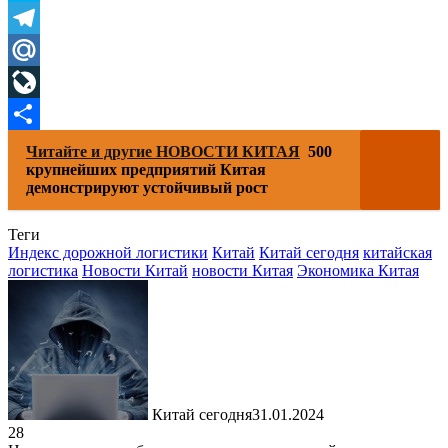
Skype
Telegram
Mail.Ru
LiveJournal
Отправить
Читайте и другие НОВОСТИ КИТАЯ
500
крупнейших предприятий Китая
демонстрируют устойчивый рост
Теги
Индекс дорожной логистики
Китай
Китай сегодня
китайская
логистика
Новости Китай
новости Китая
Экономика Китая
Китай сегодня
31.01.2024
28