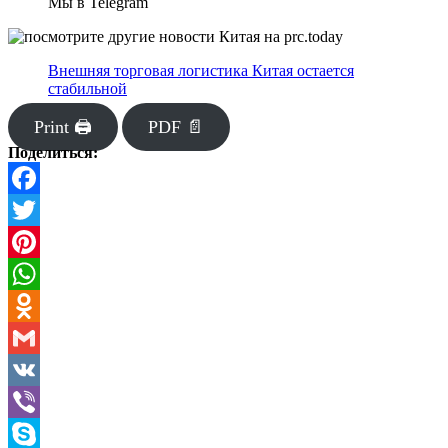
Мы в Telegram
Внешняя торговая логистика Китая остается
стабильной
Print 🖨
PDF 📄
Поделиться:
Facebook
Twitter
Pinterest
WhatsApp
Odnoklassniki
Gmail
VK
Viber