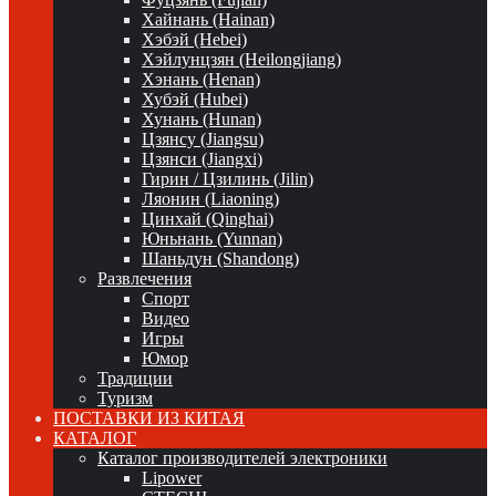
Хайнань (Hainan)
Хэбэй (Hebei)
Хэйлунцзян (Heilongjiang)
Хэнань (Henan)
Хубэй (Hubei)
Хунань (Hunan)
Цзянсу (Jiangsu)
Цзянси (Jiangxi)
Гирин / Цзилинь (Jilin)
Ляонин (Liaoning)
Цинхай (Qinghai)
Юньнань (Yunnan)
Шаньдун (Shandong)
Развлечения
Спорт
Видео
Игры
Юмор
Традиции
Туризм
ПОСТАВКИ ИЗ КИТАЯ
КАТАЛОГ
Каталог производителей электроники
Lipower