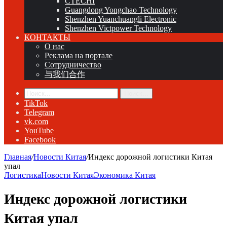
CTECHI
Guangdong Yongchao Technology
Shenzhen Yuanchuangli Electronic
Shenzhen Victpower Technology
КОНТАКТЫ
О нас
Реклама на портале
Сотрудничество
与我们合作
Поиск...
TikTok
Telegram
vk.com
YouTube
Facebook
Главная
/
Новости Китая
/
Индекс дорожной логистики Китая
упал
Логистика
Новости Китая
Экономика Китая
Индекс дорожной логистики
Китая упал