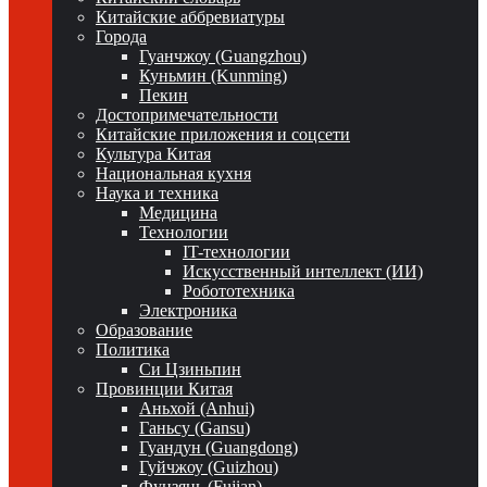
Китайские аббревиатуры
Города
Гуанчжоу (Guangzhou)
Куньмин (Kunming)
Пекин
Достопримечательности
Китайские приложения и соцсети
Культура Китая
Национальная кухня
Наука и техника
Медицина
Технологии
IT-технологии
Искусственный интеллект (ИИ)
Робототехника
Электроника
Образование
Политика
Си Цзиньпин
Провинции Китая
Аньхой (Anhui)
Ганьсу (Gansu)
Гуандун (Guangdong)
Гуйчжоу (Guizhou)
Фуцзянь (Fujian)