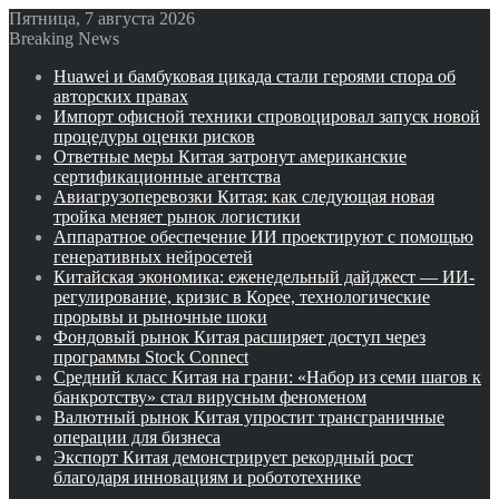
Пятница, 7 августа 2026
Breaking News
Huawei и бамбуковая цикада стали героями спора об
авторских правах
Импорт офисной техники спровоцировал запуск новой
процедуры оценки рисков
Ответные меры Китая затронут американские
сертификационные агентства
Авиагрузоперевозки Китая: как следующая новая
тройка меняет рынок логистики
Аппаратное обеспечение ИИ проектируют с помощью
генеративных нейросетей
Китайская экономика: еженедельный дайджест — ИИ-
регулирование, кризис в Корее, технологические
прорывы и рыночные шоки
Фондовый рынок Китая расширяет доступ через
программы Stock Connect
Средний класс Китая на грани: «Набор из семи шагов к
банкротству» стал вирусным феноменом
Валютный рынок Китая упростит трансграничные
операции для бизнеса
Экспорт Китая демонстрирует рекордный рост
благодаря инновациям и робототехнике