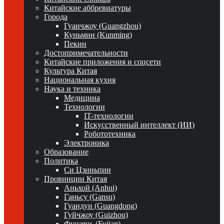
Китайские аббревиатуры
Города
Гуанчжоу (Guangzhou)
Куньмин (Kunming)
Пекин
Достопримечательности
Китайские приложения и соцсети
Культура Китая
Национальная кухня
Наука и техника
Медицина
Технологии
IT-технологии
Искусственный интеллект (ИИ)
Робототехника
Электроника
Образование
Политика
Си Цзиньпин
Провинции Китая
Аньхой (Anhui)
Ганьсу (Gansu)
Гуандун (Guangdong)
Гуйчжоу (Guizhou)
Фуцзянь (Fujian)