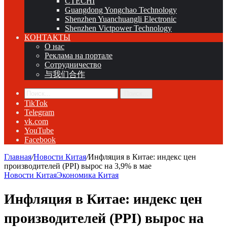
CTECHI
Guangdong Yongchao Technology
Shenzhen Yuanchuangli Electronic
Shenzhen Victpower Technology
КОНТАКТЫ
О нас
Реклама на портале
Сотрудничество
与我们合作
Поиск...
TikTok
Telegram
vk.com
YouTube
Facebook
Главная
/
Новости Китая
/
Инфляция в Китае: индекс цен
производителей (PPI) вырос на 3,9% в мае
Новости Китая
Экономика Китая
Инфляция в Китае: индекс цен
производителей (PPI) вырос на