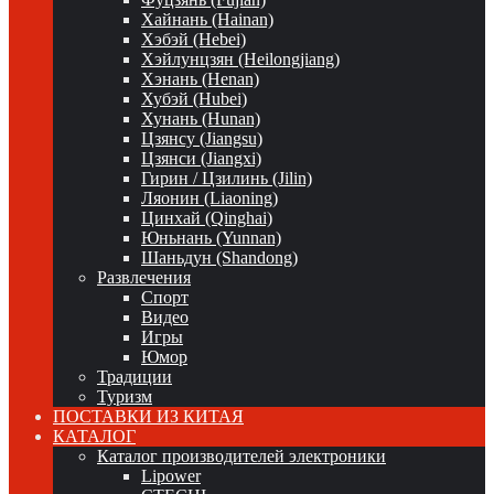
Хайнань (Hainan)
Хэбэй (Hebei)
Хэйлунцзян (Heilongjiang)
Хэнань (Henan)
Хубэй (Hubei)
Хунань (Hunan)
Цзянсу (Jiangsu)
Цзянси (Jiangxi)
Гирин / Цзилинь (Jilin)
Ляонин (Liaoning)
Цинхай (Qinghai)
Юньнань (Yunnan)
Шаньдун (Shandong)
Развлечения
Спорт
Видео
Игры
Юмор
Традиции
Туризм
ПОСТАВКИ ИЗ КИТАЯ
КАТАЛОГ
Каталог производителей электроники
Lipower