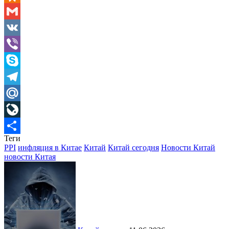
Odnoklassniki
Gmail
VK
Viber
Skype
Telegram
Mail.Ru
LiveJournal
Теги
Отправить
PPI
инфляция в Китае
Китай
Китай сегодня
Новости Китай
новости Китая