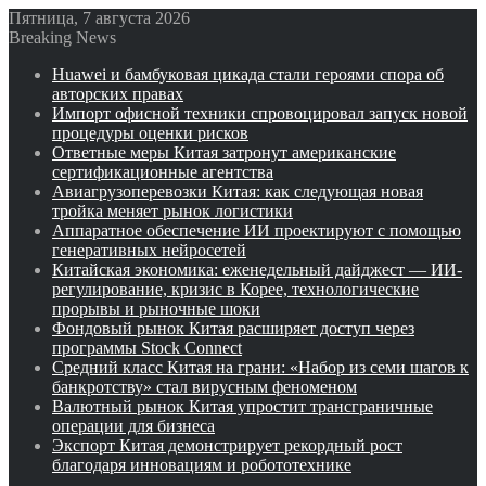
Пятница, 7 августа 2026
Breaking News
Huawei и бамбуковая цикада стали героями спора об
авторских правах
Импорт офисной техники спровоцировал запуск новой
процедуры оценки рисков
Ответные меры Китая затронут американские
сертификационные агентства
Авиагрузоперевозки Китая: как следующая новая
тройка меняет рынок логистики
Аппаратное обеспечение ИИ проектируют с помощью
генеративных нейросетей
Китайская экономика: еженедельный дайджест — ИИ-
регулирование, кризис в Корее, технологические
прорывы и рыночные шоки
Фондовый рынок Китая расширяет доступ через
программы Stock Connect
Средний класс Китая на грани: «Набор из семи шагов к
банкротству» стал вирусным феноменом
Валютный рынок Китая упростит трансграничные
операции для бизнеса
Экспорт Китая демонстрирует рекордный рост
благодаря инновациям и робототехнике