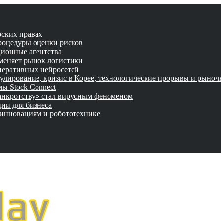
рских правах
роцедуры оценки рисков
ционные агентства
 меняет рынок логистики
неративных нейросетей
улирование, кризис в Корее, технологические прорывы и рыно
ы Stock Connect
банкротству» стал вирусным феноменом
ии для бизнеса
 инновациям и робототехнике