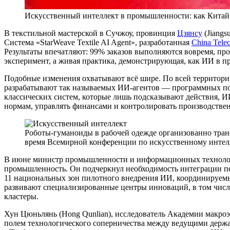
Искусственный интеллект в промышленности: как Китай
В текстильной мастерской в Сучжоу, провинция
Цзянсу
(Jiangs
Система «StarWeave Textile AI Agent», разработанная
China Tele
Результаты впечатляют: 99% заказов выполняются вовремя, пр
эксперимент, а живая практика, демонстрирующая, как ИИ в
Подобные изменения охватывают всё шире. По всей территор
разрабатывают так называемых ИИ-агентов — программных пом
классических систем, которые лишь подсказывают действия, И
нормам, управлять финансами и контролировать производствен
Роботы-гуманоиды в рабочей одежде организованно тран
время Всемирной конференции по искусственному интелл
В июне министр промышленности и информационных технологий
промышленность. Он подчеркнул необходимость интеграции пер
11 национальных зон пилотного внедрения ИИ, координируемы
развивают специализированные центры инноваций, в том числе 
кластеры.
Хун Цюньлянь (Hong Qunlian), исследователь Академии макро
полем технологического соперничества между ведущими держав