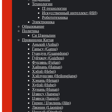
Технологии
IT-технологии
Искусственный интеллект (ИИ)
Робототехника
Электроника
Образование
Политика
Си Цзиньпин
Провинции Китая
Аньхой (Anhui)
Ганьсу (Gansu)
Гуандун (Guangdong)
Гуйчжоу (Guizhou)
Фуцзянь (Fujian)
Хайнань (Hainan)
Хэбэй (Hebei)
Хэйлунцзян (Heilongjiang)
Хэнань (Henan)
Хубэй (Hubei)
Хунань (Hunan)
Цзянсу (Jiangsu)
Цзянси (Jiangxi)
Гирин / Цзилинь (Jilin)
Ляонин (Liaoning)
Цинхай (Qinghai)