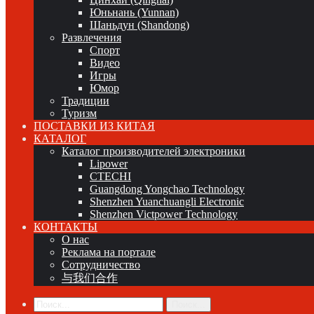
Юньнань (Yunnan)
Шаньдун (Shandong)
Развлечения
Спорт
Видео
Игры
Юмор
Традиции
Туризм
ПОСТАВКИ ИЗ КИТАЯ
КАТАЛОГ
Каталог производителей электроники
Lipower
CTECHI
Guangdong Yongchao Technology
Shenzhen Yuanchuangli Electronic
Shenzhen Victpower Technology
КОНТАКТЫ
О нас
Реклама на портале
Сотрудничество
与我们合作
Поиск...