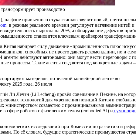
 трансформирует производство
u), на фоне привычного стука станков звучит новый, почти нес
com
, в режиме реального времени регулирует натяжение нитей и 
оизводительность выросла на 20%, а обнаружение дефектов приб
 промышленности становится ключевым драйвером трансформаци
ии Китая набирает силу движение «промышленность плюс искус
ощников, способных не просто давать рекомендации, но и само
И-агенты действуют автономно: они могут вести переговоры с п
ные процессы. Такие агенты создаются под конкретные задачи 
спортируют материалы по зеленой конвейерной ленте во
екту 2025 года, 26 июля
 Ли Лечэн (Li Lecheng) провёл совещание в Пекине, на котор
едовых технологий для укрепления позиций Китая в глобальной
х министерством совместно с провинциальными администрациям
в сфере роботов с физическим телом (embodied AI) и
гуманоидн
экономических исследований при Комиссии по развитию и рефор
ами. По её словам, будущие стратегические преимущества стран