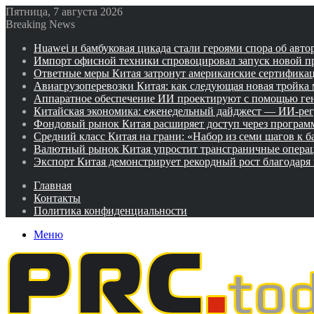
Пятница, 7 августа 2026
Breaking News
Huawei и бамбуковая цикада стали героями спора об авто
Импорт офисной техники спровоцировал запуск новой п
Ответные меры Китая затронут американские сертифика
Авиагрузоперевозки Китая: как следующая новая тройка
Аппаратное обеспечение ИИ проектируют с помощью ге
Китайская экономика: еженедельный дайджест — ИИ-рег
Фондовый рынок Китая расширяет доступ через программ
Средний класс Китая на грани: «Набор из семи шагов к 
Валютный рынок Китая упростит трансграничные операц
Экспорт Китая демонстрирует рекордный рост благодаря
Главная
Контакты
Политика конфиденциальности
Меню