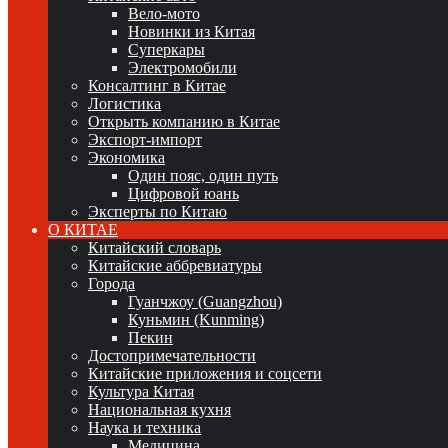
Вело-мото
Новинки из Китая
Суперкары
Электромобили
Консалтинг в Китае
Логистика
Открыть компанию в Китае
Экспорт-импорт
Экономика
Один пояс, один путь
Цифровой юань
Эксперты по Китаю
О КИТАЕ
Китайский словарь
Китайские аббревиатуры
Города
Гуанчжоу (Guangzhou)
Куньмин (Kunming)
Пекин
Достопримечательности
Китайские приложения и соцсети
Культура Китая
Национальная кухня
Наука и техника
Медицина