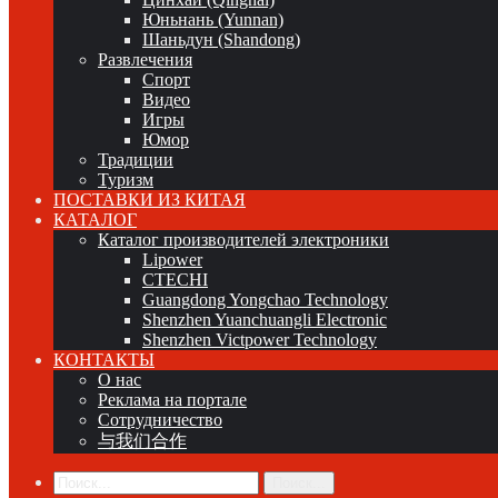
Юньнань (Yunnan)
Шаньдун (Shandong)
Развлечения
Спорт
Видео
Игры
Юмор
Традиции
Туризм
ПОСТАВКИ ИЗ КИТАЯ
КАТАЛОГ
Каталог производителей электроники
Lipower
CTECHI
Guangdong Yongchao Technology
Shenzhen Yuanchuangli Electronic
Shenzhen Victpower Technology
КОНТАКТЫ
О нас
Реклама на портале
Сотрудничество
与我们合作
Поиск...