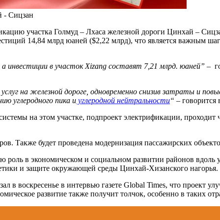
 - Сицзан
кацию участка Голмуд – Лхаса железной дороги Цинхай – Сицз
вестиций 14,84 млрд юаней ($2,22 млрд), что является важным 
а инвестиции в участок Xizang составят 7,21 млрд. юаней”
– го
услуг на железной дороге, одновременно снизив затраты и повы
ю углеродного пика и
углеродной нейтральности
“
– говорится 
системы на этом участке, подпроект электрификации, проходит ч
ров. Также будет проведена модернизация пассажирских объекто
 роль в экономическом и социальном развитии районов вдоль уч
гетики и защите окружающей среды Цинхай-Хизанского нагорья.
ал в воскресенье в интервью газете Global Times, что проект ул
мическое развитие также получит толчок, особенно в таких отра