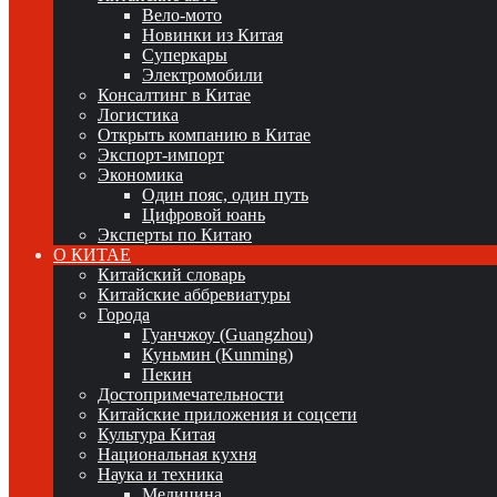
Вело-мото
Новинки из Китая
Суперкары
Электромобили
Консалтинг в Китае
Логистика
Открыть компанию в Китае
Экспорт-импорт
Экономика
Один пояс, один путь
Цифровой юань
Эксперты по Китаю
О КИТАЕ
Китайский словарь
Китайские аббревиатуры
Города
Гуанчжоу (Guangzhou)
Куньмин (Kunming)
Пекин
Достопримечательности
Китайские приложения и соцсети
Культура Китая
Национальная кухня
Наука и техника
Медицина