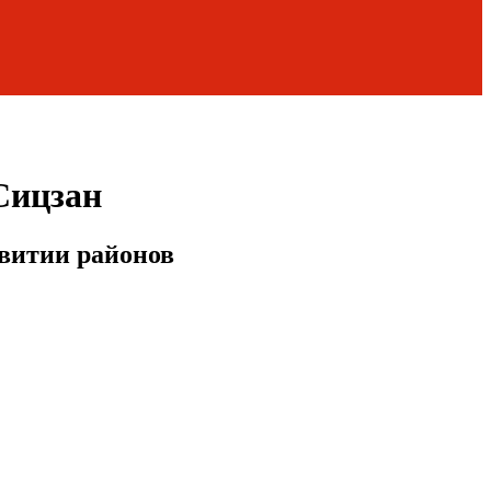
Сицзан
витии районов