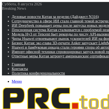
Суббота, 8 августа 2026
Breaking News
Деловые новости Китая за неделю (Дайджест N316)
Сотрудничество в сфере ИИ стало главной темой встреч
ИИ DeepSeek повышает цены после запуска новых модел
Пенсионная система Китая сталкивается с проблемой не
Модель Hy3 от Tencent бьет рекорды по числу API-вызов
Чипы Huawei отвоевывают рынок ускорителей ИИ на фо
Бизнес Китая: экс-глава 3D-печати Anker запускает Ligh
Huawei и бамбуковая цикада стали героями спора об авто
Импорт офисной техники спровоцировал запуск новой п
Ответные меры Китая затронут американские сертифика
Главная
Контакты
Политика конфиденциальности
Меню