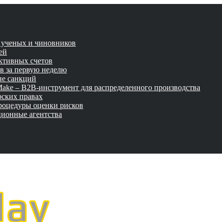
и ученых и чиновников
ей
активных счетов
ов за первую неделю
не санкций
tMake – B2B-инструмент для распределенного производства
рских правах
роцедуры оценки рисков
ционные агентства