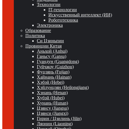
Технологии
IT-технологии
Искусственный интеллект (ИИ)
Робототехника
Электроника
Образование
Политика
Си Цзиньпин
Провинции Китая
Аньхой (Anhui)
Ганьсу (Gansu)
Гуандун (Guangdong)
Гуйчжоу (Guizhou)
Фуцзянь (Fujian)
Хайнань (Hainan)
Хэбэй (Hebei)
Хэйлунцзян (Heilongjiang)
Хэнань (Henan)
Хубэй (Hubei)
Хунань (Hunan)
Цзянсу (Jiangsu)
Цзянси (Jiangxi)
Гирин / Цзилинь (Jilin)
Ляонин (Liaoning)
Цинхай (Qinghai)