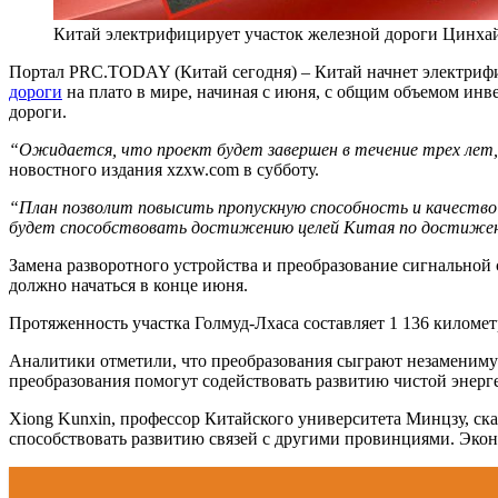
Китай электрифицирует участок железной дороги Цинхай
Портал PRC.TODAY (Китай сегодня) – Китай начнет электрифи
дороги
на плато в мире, начиная с июня, с общим объемом ин
дороги.
“Ожидается, что проект будет завершен в течение трех лет, 
новостного издания xzxw.com в субботу.
“План позволит повысить пропускную способность и качество 
будет способствовать достижению целей Китая по достижени
Замена разворотного устройства и преобразование сигнальной 
должно начаться в конце июня.
Протяженность участка Голмуд-Лхаса составляет 1 136 километ
Аналитики отметили, что преобразования сыграют незаменимую
преобразования помогут содействовать развитию чистой энер
Xiong Kunxin, профессор Китайского университета Минцзу, сказ
способствовать развитию связей с другими провинциями. Эконо