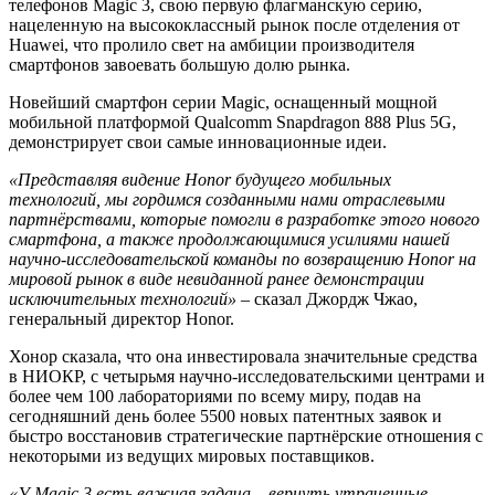
телефонов Magic 3, свою первую флагманскую серию,
нацеленную на высококлассный рынок после отделения от
Huawei, что пролило свет на амбиции производителя
смартфонов завоевать большую долю рынка.
Новейший смартфон серии Magic, оснащенный мощной
мобильной платформой Qualcomm Snapdragon 888 Plus 5G,
демонстрирует свои самые инновационные идеи.
«Представляя видение Honor будущего мобильных
технологий, мы гордимся созданными нами отраслевыми
партнёрствами, которые помогли в разработке этого нового
смартфона, а также продолжающимися усилиями нашей
научно-исследовательской команды по возвращению Honor на
мировой рынок в виде невиданной ранее демонстрации
исключительных технологий»
– сказал Джордж Чжао,
генеральный директор Honor.
Хонор сказала, что она инвестировала значительные средства
в НИОКР, с четырьмя научно-исследовательскими центрами и
более чем 100 лабораториями по всему миру, подав на
сегодняшний день более 5500 новых патентных заявок и
быстро восстановив стратегические партнёрские отношения с
некоторыми из ведущих мировых поставщиков.
«У Magic 3 есть важная задача – вернуть утраченные