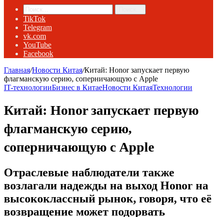
Поиск...
TikTok
Telegram
vk.com
YouTube
Facebook
Главная
/
Новости Китая
/
Китай: Honor запускает первую
флагманскую серию, соперничающую с Apple
IT-технологии
Бизнес в Китае
Новости Китая
Технологии
Китай: Honor запускает первую
флагманскую серию,
соперничающую с Apple
Отраслевые наблюдатели также
возлагали надежды на выход Honor на
высококлассный рынок, говоря, что её
возвращение может подорвать