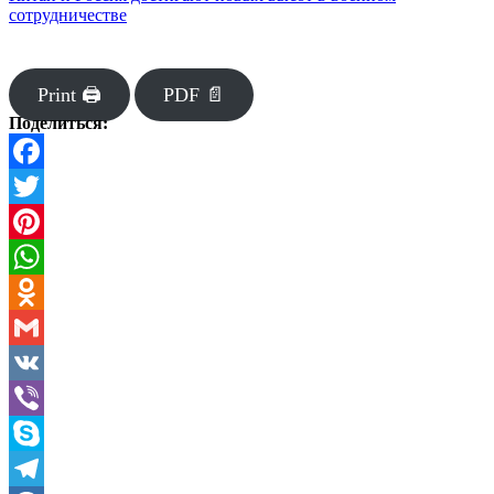
сотрудничестве
Print 🖨
PDF 📄
Поделиться:
Facebook
Twitter
Pinterest
WhatsApp
Odnoklassniki
Gmail
VK
Viber
Skype