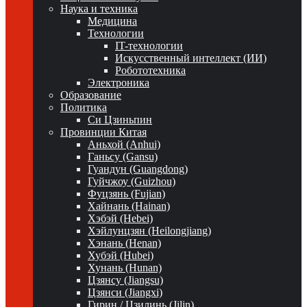
Наука и техника
Медицина
Технологии
IT-технологии
Искусственный интеллект (ИИ)
Робототехника
Электроника
Образование
Политика
Си Цзиньпин
Провинции Китая
Аньхой (Anhui)
Ганьсу (Gansu)
Гуандун (Guangdong)
Гуйчжоу (Guizhou)
Фуцзянь (Fujian)
Хайнань (Hainan)
Хэбэй (Hebei)
Хэйлунцзян (Heilongjiang)
Хэнань (Henan)
Хубэй (Hubei)
Хунань (Hunan)
Цзянсу (Jiangsu)
Цзянси (Jiangxi)
Гирин / Цзилинь (Jilin)