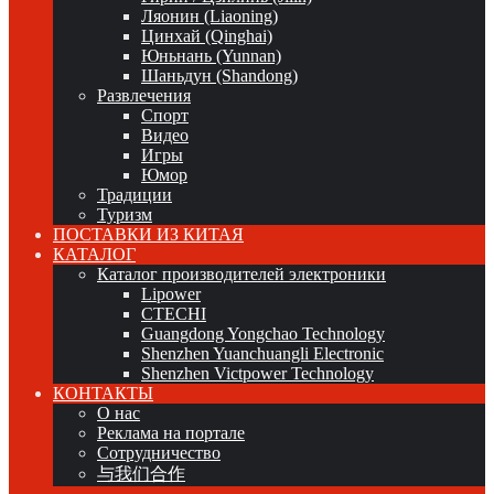
Ляонин (Liaoning)
Цинхай (Qinghai)
Юньнань (Yunnan)
Шаньдун (Shandong)
Развлечения
Спорт
Видео
Игры
Юмор
Традиции
Туризм
ПОСТАВКИ ИЗ КИТАЯ
КАТАЛОГ
Каталог производителей электроники
Lipower
CTECHI
Guangdong Yongchao Technology
Shenzhen Yuanchuangli Electronic
Shenzhen Victpower Technology
КОНТАКТЫ
О нас
Реклама на портале
Сотрудничество
与我们合作