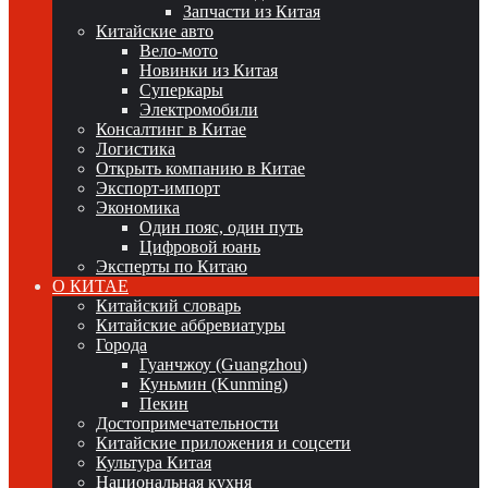
Запчасти из Китая
Китайские авто
Вело-мото
Новинки из Китая
Суперкары
Электромобили
Консалтинг в Китае
Логистика
Открыть компанию в Китае
Экспорт-импорт
Экономика
Один пояс, один путь
Цифровой юань
Эксперты по Китаю
О КИТАЕ
Китайский словарь
Китайские аббревиатуры
Города
Гуанчжоу (Guangzhou)
Куньмин (Kunming)
Пекин
Достопримечательности
Китайские приложения и соцсети
Культура Китая
Национальная кухня