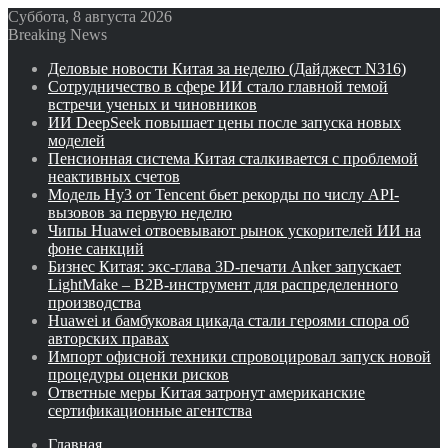
Суббота, 8 августа 2026
Breaking News
Деловые новости Китая за неделю (Дайджест N316)
Сотрудничество в сфере ИИ стало главной темой
встречи ученых и чиновников
ИИ DeepSeek повышает цены после запуска новых
моделей
Пенсионная система Китая сталкивается с проблемой
неактивных счетов
Модель Hy3 от Tencent бьет рекорды по числу API-
вызовов за первую неделю
Чипы Huawei отвоевывают рынок ускорителей ИИ на
фоне санкций
Бизнес Китая: экс-глава 3D-печати Anker запускает
LightMake – B2B-инструмент для распределенного
производства
Huawei и бамбуковая цикада стали героями спора об
авторских правах
Импорт офисной техники спровоцировал запуск новой
процедуры оценки рисков
Ответные меры Китая затронут американские
сертификационные агентства
Главная