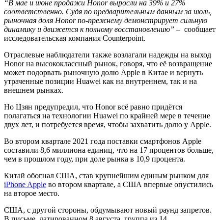
“В мае и июне продажи Honor выросли на 39% и 27%
соответственно. Судя по предварительным данным за июль,
рыночная доля Honor по-прежнему демонстрирует сильную
динамику и движется к полному восстановлению”
– сообщает
исследовательская компания Counterpoint.
Отраслевые наблюдатели также возлагали надежды на выход
Honor на высококлассный рынок, говоря, что её возвращение
может подорвать рыночную долю Apple в Китае и вернуть
утраченные позиции Huawei как на внутреннем, так и на
внешнем рынках.
Но Цзян предупредил, что Honor всё равно придётся
полагаться на технологии Huawei по крайней мере в течение
двух лет, и потребуется время, чтобы захватить долю у Apple.
Во втором квартале 2021 года поставки смартфонов Apple
составили 8,6 миллиона единиц, что на 17 процентов больше,
чем в прошлом году, при доле рынка в 10,9 процента.
Китай обогнал США, став крупнейшим единым рынком для
iPhone Apple
во втором квартале, а США впервые опустились
на второе место.
США, с другой стороны, обдумывают новый раунд запретов.
В письме, датированном 8 августа, группа из 14