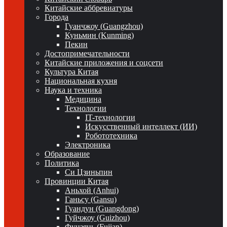
Китайские аббревиатуры
Города
Гуанчжоу (Guangzhou)
Куньмин (Kunming)
Пекин
Достопримечательности
Китайские приложения и соцсети
Культура Китая
Национальная кухня
Наука и техника
Медицина
Технологии
IT-технологии
Искусственный интеллект (ИИ)
Робототехника
Электроника
Образование
Политика
Си Цзиньпин
Провинции Китая
Аньхой (Anhui)
Ганьсу (Gansu)
Гуандун (Guangdong)
Гуйчжоу (Guizhou)
Фуцзянь (Fujian)