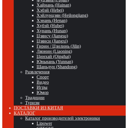
Хайнань (Hainan)
Хэбэй (Hebei)
Хэйлунцзян (Heilongjiang)
Хэнань (Henan)
Хубэй (Hubei)
Хунань (Hunan)
Цзянсу (Jiangsu)
Цзянси (Jiangxi)
Гирин / Цзилинь (Jilin)
Ляонин (Liaoning)
Цинхай (Qinghai)
Юньнань (Yunnan)
Шаньдун (Shandong)
Развлечения
Спорт
Видео
Игры
Юмор
Традиции
Туризм
ПОСТАВКИ ИЗ КИТАЯ
КАТАЛОГ
Каталог производителей электроники
Lipower