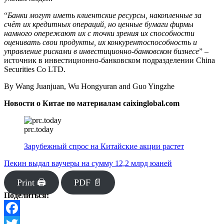
“
Банки могут иметь клиентские ресурсы, накопленные за
счёт их кредитных операций, но ценные бумаги фирмы
намного опережают их с точки зрения их способности
оценивать свои продукты, их конкурентоспособность и
управление рисками в инвестиционно-банковском бизнесе
” –
источник в инвестиционно-банковском подразделении China
Securities Co LTD.
By Wang Juanjuan, Wu Hongyuran and Guo Yingzhe
Новости о Китае по материалам caixinglobal.com
prc.today
Зарубежный спрос на Китайские акции растет
Пекин выдал ваучеры на сумму 12,2 млрд юаней
Print 🖨
PDF 📄
Поделиться:
Facebook