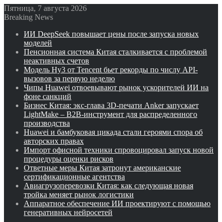
Пятница, 7 августа 2026
Breaking News
ИИ DeepSeek повышает цены после запуска новых
моделей
Пенсионная система Китая сталкивается с проблемой
неактивных счетов
Модель Hy3 от Tencent бьет рекорды по числу API-
вызовов за первую неделю
Чипы Huawei отвоевывают рынок ускорителей ИИ на
фоне санкций
Бизнес Китая: экс-глава 3D-печати Anker запускает
LightMake – B2B-инструмент для распределенного
производства
Huawei и бамбуковая цикада стали героями спора об
авторских правах
Импорт офисной техники спровоцировал запуск новой
процедуры оценки рисков
Ответные меры Китая затронут американские
сертификационные агентства
Авиагрузоперевозки Китая: как следующая новая
тройка меняет рынок логистики
Аппаратное обеспечение ИИ проектируют с помощью
генеративных нейросетей