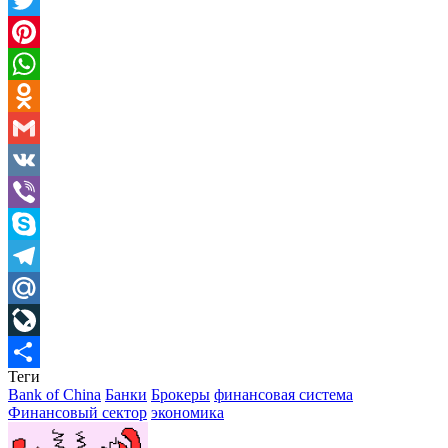
Twitter
Pinterest
WhatsApp
Odnoklassniki
Gmail
VK
Viber
Skype
Telegram
Mail.Ru
LiveJournal
Теги
Отправить
Bank of China
Банки
Брокеры
финансовая система
Финансовый сектор
экономика