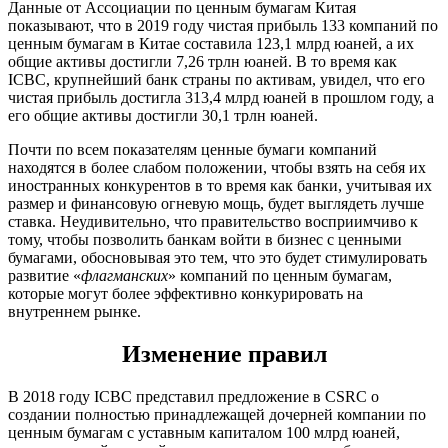
Данные от Ассоциации по ценным бумагам Китая
показывают, что в 2019 году чистая прибыль 133 компаний по
ценным бумагам в Китае составила 123,1 млрд юаней, а их
общие активы достигли 7,26 трлн юаней. В то время как
ICBC, крупнейший банк страны по активам, увидел, что его
чистая прибыль достигла 313,4 млрд юаней в прошлом году, а
его общие активы достигли 30,1 трлн юаней.
Почти по всем показателям ценные бумаги компаний
находятся в более слабом положении, чтобы взять на себя их
иностранных конкурентов в то время как банки, учитывая их
размер и финансовую огневую мощь, будет выглядеть лучше
ставка. Неудивительно, что правительство восприимчиво к
тому, чтобы позволить банкам войти в бизнес с ценными
бумагами, обосновывая это тем, что это будет стимулировать
развитие «
флагманских
» компаний по ценным бумагам,
которые могут более эффективно конкурировать на
внутреннем рынке.
Изменение правил
В 2018 году ICBC представил предложение в CSRC о
создании полностью принадлежащей дочерней компании по
ценным бумагам с уставным капиталом 100 млрд юаней,