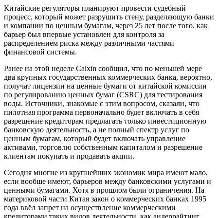
Китайские регуляторы планируют провести судебный
процесс, который может разрушить стену, разделяющую банки
и компании по ценным бумагам, через 25 лет после того, как
барьер был впервые установлен для контроля за
распределением риска между различными частями
финансовой системы.
Ранее на этой неделе Caixin сообщил, что по меньшей мере
два крупных государственных коммерческих банка, вероятно,
получат лицензии на ценные бумаги от китайской комиссии
по регулированию ценных бумаг (CSRC) для тестирования
воды. Источники, знакомые с этим вопросом, сказали, что
пилотная программа первоначально будет включать в себя
разрешение кредиторам предлагать только инвестиционную
банковскую деятельность, а не полный спектр услуг по
ценным бумагам, который будет включать управление
активами, торговлю собственным капиталом и разрешение
клиентам покупать и продавать акции.
Сегодня многие из крупнейших экономик мира имеют мало,
если вообще имеют, барьеров между банковскими услугами и
ценными бумагами. Хотя в прошлом были ограничения. На
материковой части Китая закон о коммерческих банках 1995
года ввёл запрет на осуществление коммерческими
кредиторами таких видов деятельности, как андеррайтинг