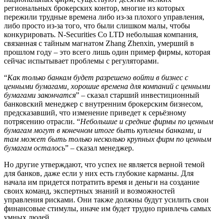
региональных брокерских контор, многие из которых
пережили трудные времена либо из-за плохого управления,
либо просто из-за того, что были слишком малы, чтобы
конкурировать. N-Securities Co LTD небольшая компания,
связанная с тайным магнатом Zhang Zhenxin, умерший в
прошлом году – это всего лишь один пример фирмы, которая
сейчас испытывает проблемы с регуляторами.
“
Как только банкам будет разрешено войти в бизнес с
ценными бумагами, хорошие времена для компаний с ценными
бумагами закончатся
” – сказал старший инвестиционный
банковский менеджер с внутренним брокерским бизнесом,
предсказавший, что изменение приведет к серьёзному
потрясению отрасли. “
Небольшие и средние фирмы по ценным
бумагам могут в конечном итоге быть куплены банками, и
там может быть только несколько крупных фирм по ценным
бумагам осталось
” – сказал менеджер.
Но другие утверждают, что успех не является верной темой
для банков, даже если у них есть глубокие карманы. Для
начала им придется потратить время и деньги на создание
своих команд, экспертных знаний и возможностей
управления рисками. Они также должны будут усилить свои
финансовые стимулы, иначе им будет трудно привлечь самых
умных людей.