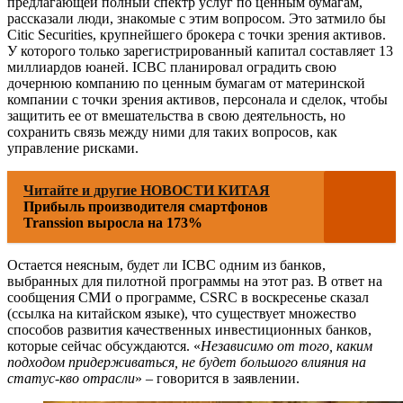
предлагающей полный спектр услуг по ценным бумагам,
рассказали люди, знакомые с этим вопросом. Это затмило бы
Citic Securities, крупнейшего брокера с точки зрения активов.
У которого только зарегистрированный капитал составляет 13
миллиардов юаней. ICBC планировал оградить свою
дочернюю компанию по ценным бумагам от материнской
компании с точки зрения активов, персонала и сделок, чтобы
защитить ее от вмешательства в свою деятельность, но
сохранить связь между ними для таких вопросов, как
управление рисками.
Читайте и другие НОВОСТИ КИТАЯ
Прибыль производителя смартфонов
Transsion выросла на 173%
Остается неясным, будет ли ICBC одним из банков,
выбранных для пилотной программы на этот раз. В ответ на
сообщения СМИ о программе, CSRC в воскресенье сказал
(ссылка на китайском языке), что существует множество
способов развития качественных инвестиционных банков,
которые сейчас обсуждаются. «
Независимо от того, каким
подходом придерживаться, не будет большого влияния на
статус-кво отрасли
» – говорится в заявлении.