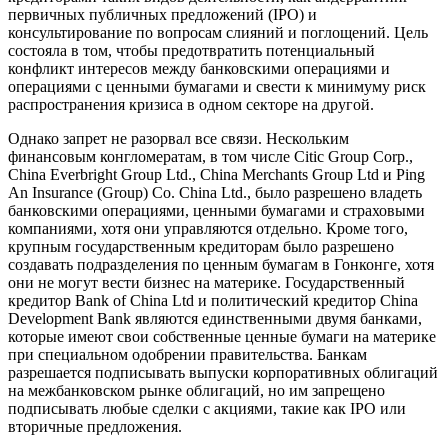
первичных публичных предложений (IPO) и
консультирование по вопросам слияний и поглощений. Цель
состояла в том, чтобы предотвратить потенциальный
конфликт интересов между банковскими операциями и
операциями с ценными бумагами и свести к минимуму риск
распространения кризиса в одном секторе на другой.
Однако запрет не разорвал все связи. Нескольким
финансовым конгломератам, в том числе Citic Group Corp.,
China Everbright Group Ltd., China Merchants Group Ltd и Ping
An Insurance (Group) Co. China Ltd., было разрешено владеть
банковскими операциями, ценными бумагами и страховыми
компаниями, хотя они управляются отдельно. Кроме того,
крупным государственным кредиторам было разрешено
создавать подразделения по ценным бумагам в Гонконге, хотя
они не могут вести бизнес на материке. Государственный
кредитор Bank of China Ltd и политический кредитор China
Development Bank являются единственными двумя банками,
которые имеют свои собственные ценные бумаги на материке
при специальном одобрении правительства. Банкам
разрешается подписывать выпуски корпоративных облигаций
на межбанковском рынке облигаций, но им запрещено
подписывать любые сделки с акциями, такие как IPO или
вторичные предложения.