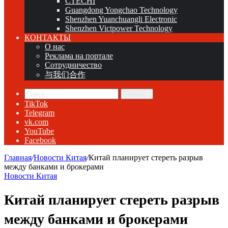
CTECHI
Guangdong Yongchao Technology
Shenzhen Yuanchuangli Electronic
Shenzhen Victpower Technology
КОНТАКТЫ
О нас
Реклама на портале
Сотрудничество
与我们合作
Поиск...
TikTok
Telegram
vk.com
YouTube
Facebook
Главная
/
Новости Китая
/
Китай планирует стереть разрыв
между банками и брокерами
Новости Китая
Китай планирует стереть разрыв
между банками и брокерами