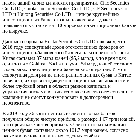
пакета акций своих китайских предприятий. Citic Securities
Co. LTD., Guotai Junan Securities Co. LTD., GF Securities Co
LTD и Haitong Securities Co LTD – четыре крупнейших
инвестиционных банка страны по активам – даже не
появляются в списке топ-10 мировых инвестиционных банков
по выручке.
Данные от брокера Huatai Securities Co LTD покажем, что в
2018 году совокупный доход отечественных брокеров от
инвестиционно-банковского бизнеса на материковой части
Китая составил 37 млрд юаней ($5,2 млрд), в то время как
один только Goldman Sachs получил 54 млрд юаней от своих
глобальных инвестиционно-банковских операций. И хотя
совокупная доля рынка иностранных ценных бумаг в Китае
невелика, их превосходящие операционные возможности и
более глубокий опыт в области рынков капитала и
управления рисками вызывают опасения, что отечественные
компании не смогут конкурировать в долгосрочной
перспективе.
В 2019 году 36 континентально-листинговых банков
получили общую чистую прибыль в размере 1,67 трлн юаней,
в то время как чистая прибыль 37 листинговых компаний
ценных бумаг составила около 101,7 млрд юаней, согласно
расчетам, основанным на их годовых отчётах.