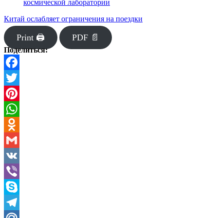
космической лаборатории
Китай ослабляет ограничения на поездки
Print 🖨
PDF 📄
Поделиться:
Facebook
Twitter
Pinterest
WhatsApp
Odnoklassniki
Gmail
VK
Viber
Skype
Telegram