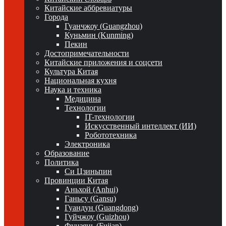
Китайские аббревиатуры
Города
Гуанчжоу (Guangzhou)
Куньмин (Kunming)
Пекин
Достопримечательности
Китайские приложения и соцсети
Культура Китая
Национальная кухня
Наука и техника
Медицина
Технологии
IT-технологии
Искусственный интеллект (ИИ)
Робототехника
Электроника
Образование
Политика
Си Цзиньпин
Провинции Китая
Аньхой (Anhui)
Ганьсу (Gansu)
Гуандун (Guangdong)
Гуйчжоу (Guizhou)
Фуцзянь (Fujian)