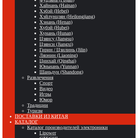
Хайнань (Hainan)
Хэбэй (Hebei)
Хэйлунцзян (Heilongjiang)
Хэнань (Henan)
Хубэй (Hubei)
Хунань (Hunan)
Цзянсу (Jiangsu)
Цзянси (Jiangxi)
Гирин / Цзилинь (Jilin)
Ляонин (Liaoning)
Цинхай (Qinghai)
Юньнань (Yunnan)
Шаньдун (Shandong)
Развлечения
Спорт
Видео
Игры
Юмор
Традиции
Туризм
ПОСТАВКИ ИЗ КИТАЯ
КАТАЛОГ
Каталог производителей электроники
Lipower