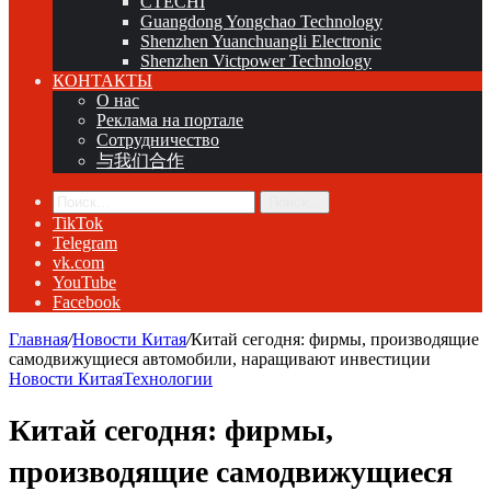
CTECHI
Guangdong Yongchao Technology
Shenzhen Yuanchuangli Electronic
Shenzhen Victpower Technology
КОНТАКТЫ
О нас
Реклама на портале
Сотрудничество
与我们合作
Поиск...
TikTok
Telegram
vk.com
YouTube
Facebook
Главная
/
Новости Китая
/
Китай сегодня: фирмы, производящие
самодвижущиеся автомобили, наращивают инвестиции
Новости Китая
Технологии
Китай сегодня: фирмы,
производящие самодвижущиеся