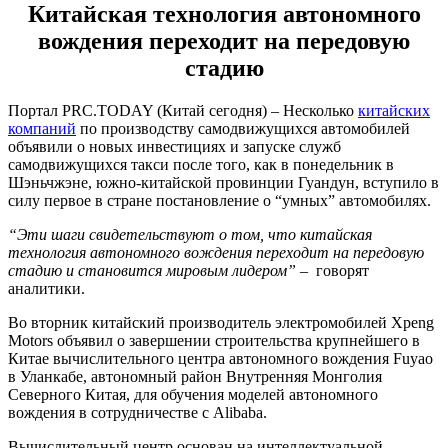
Китайская технология автономного
вождения переходит на передовую
стадию
Портал PRC.TODAY (Китай сегодня) – Несколько
китайских
компаний
по производству самодвижущихся автомобилей
объявили о новых инвестициях и запуске служб
самодвижущихся такси после того, как в понедельник в
Шэньчжэне, южно-китайской провинции Гуандун, вступило в
силу первое в стране постановление о “умных” автомобилях.
“Эти шаги свидетельствуют о том, что китайская
технология автономного вождения переходит на передовую
стадию и становится мировым лидером”
– говорят
аналитики.
Во вторник китайский производитель электромобилей Xpeng
Motors объявил о завершении строительства крупнейшего в
Китае вычислительного центра автономного вождения Fuyao
в Уланкабе, автономный район Внутренняя Монголия
Северного Китая, для обучения моделей автономного
вождения в сотрудничестве с Alibaba.
Вычислительный центр основан на интеллектуальной