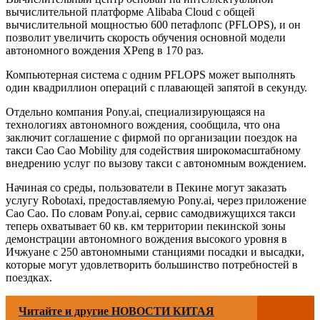
вычислительной платформе Alibaba Cloud с общей
вычислительной мощностью 600 петафлопс (PFLOPS), и он
позволит увеличить скорость обучения основной модели
автономного вождения XPeng в 170 раз.
Компьютерная система с одним PFLOPS может выполнять
один квадриллион операций с плавающей запятой в секунду.
Отдельно компания Pony.ai, специализирующаяся на
технологиях автономного вождения, сообщила, что она
заключит соглашение с фирмой по организации поездок на
такси Cao Cao Mobility для содействия широкомасштабному
внедрению услуг по вызову такси с автономным вождением.
Начиная со среды, пользователи в Пекине могут заказать
услугу Robotaxi, предоставляемую Pony.ai, через приложение
Cao Cao. По словам Pony.ai, сервис самодвижущихся такси
теперь охватывает 60 кв. км территории пекинской зоны
демонстрации автономного вождения высокого уровня в
Ичжуане с 250 автономными станциями посадки и высадки,
которые могут удовлетворить большинство потребностей в
поездках.
Читайте и другие НОВОСТИ КИТАЯ