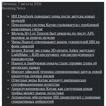
Пятница, 7 августа 2026
Breaking News
ИИ DeepSeek повышает цены после запуска новых
моделей
Пенсионная система Китая сталкивается с проблемой
неактивных счетов
Модель Hy3 от Tencent бьет рекорды по числу API-
вызовов за первую неделю
Чипы Huawei отвоевывают рынок ускорителей ИИ на
фоне санкций
Бизнес Китая: экс-глава 3D-печати Anker запускает
LightMake – B2B-инструмент для распределенного
производства
Huawei и бамбуковая цикада стали героями спора об
авторских правах
Импорт офисной техники спровоцировал запуск новой
процедуры оценки рисков
Ответные меры Китая затронут американские
сертификационные агентства
Авиагрузоперевозки Китая: как следующая новая
тройка меняет рынок логистики
Аппаратное обеспечение ИИ проектируют с помощью
генеративных нейросетей