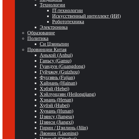
Технологии
IT-технологии
Искусственный интеллект (ИИ)
Робототехника
Электроника
Образование
Политика
Си Цзиньпин
Провинции Китая
Аньхой (Anhui)
Ганьсу (Gansu)
Гуандун (Guangdong)
Гуйчжоу (Guizhou)
Фуцзянь (Fujian)
Хайнань (Hainan)
Хэбэй (Hebei)
Хэйлунцзян (Heilongjiang)
Хэнань (Henan)
Хубэй (Hubei)
Хунань (Hunan)
Цзянсу (Jiangsu)
Цзянси (Jiangxi)
Гирин / Цзилинь (Jilin)
Ляонин (Liaoning)
Цинхай (Qinghai)