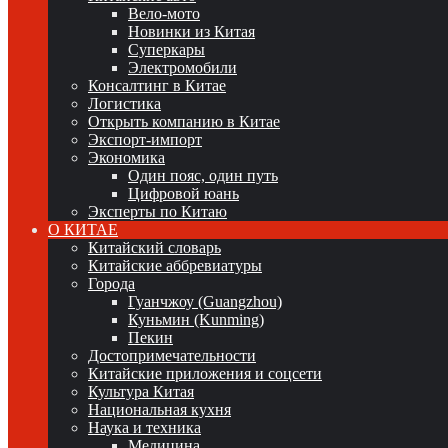
Вело-мото
Новинки из Китая
Суперкары
Электромобили
Консалтинг в Китае
Логистика
Открыть компанию в Китае
Экспорт-импорт
Экономика
Один пояс, один путь
Цифровой юань
Эксперты по Китаю
О КИТАЕ
Китайский словарь
Китайские аббревиатуры
Города
Гуанчжоу (Guangzhou)
Куньмин (Kunming)
Пекин
Достопримечательности
Китайские приложения и соцсети
Культура Китая
Национальная кухня
Наука и техника
Медицина