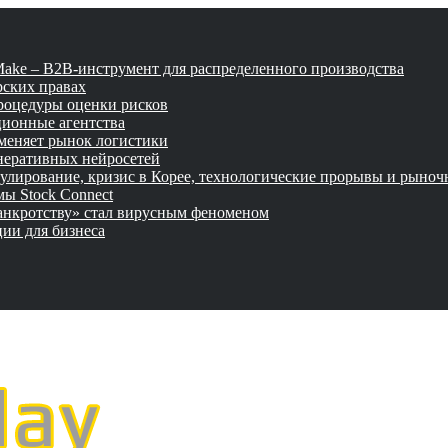
tMake – B2B-инструмент для распределенного производства
рских правах
роцедуры оценки рисков
ционные агентства
 меняет рынок логистики
неративных нейросетей
улирование, кризис в Корее, технологические прорывы и рыно
ы Stock Connect
банкротству» стал вирусным феноменом
ии для бизнеса