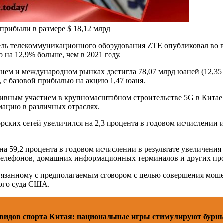
прибыли в размере $ 18,12 млрд
ль телекоммуникационного оборудования ZTE опубликовал во в
о на 12,9% больше, чем в 2021 году.
нем и международном рынках достигла 78,07 млрд юаней (12,35 
, с базовой прибылью на акцию 1,47 юаня.
ивным участием в крупномасштабном строительстве 5G в Китае 
ацию в различных отраслях.
орских сетей увеличился на 2,3 процента в годовом исчислении 
на 59,2 процента в годовом исчислении в результате увеличения
 телефонов, домашних информационных терминалов и других пр
 связанному с предполагаемым сговором с целью совершения мош
ного суда США.
видов спорта Китая: национальные игры стимулируют бурн