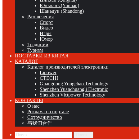
Юньнань (Yunnan)
Шаньдун (Shandong)
Развлечения
Спорт
Видео
Игры
Юмор
Традиции
Туризм
ПОСТАВКИ ИЗ КИТАЯ
КАТАЛОГ
Каталог производителей электроники
Lipower
CTECHI
Guangdong Yongchao Technology
Shenzhen Yuanchuangli Electronic
Shenzhen Victpower Technology
КОНТАКТЫ
О нас
Реклама на портале
Сотрудничество
与我们合作
Поиск...