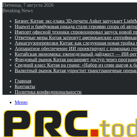
Пятница, 7 августа 2026
Breaking News
Бизнес Китая: экс-глава 3D-печати Anker запускает Ligh
Huawei и бамбуковая цикада стали героями спора об авто
Импорт офисной техники спровоцировал запуск новой п
Ответные меры Китая затронут американские сертифика
Авиагрузоперевозки Китая: как следующая новая тройка
Аппаратное обеспечение ИИ проектируют с помощью ге
Китайская экономика: еженедельный дайджест — ИИ-рег
Фондовый рынок Китая расширяет доступ через программ
Средний класс Китая на грани: «Набор из семи шагов к 
Валютный рынок Китая упростит трансграничные операц
Главная
Контакты
Политика конфиденциальности
Меню