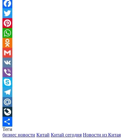
Facebook
Twitter
Pinterest
WhatsApp
Odnoklassniki
Gmail
VK
Viber
Skype
Telegram
Mail.Ru
LiveJournal
Теги
Отправить
бизнес новости
Китай
Китай сегодня
Новости из Китая