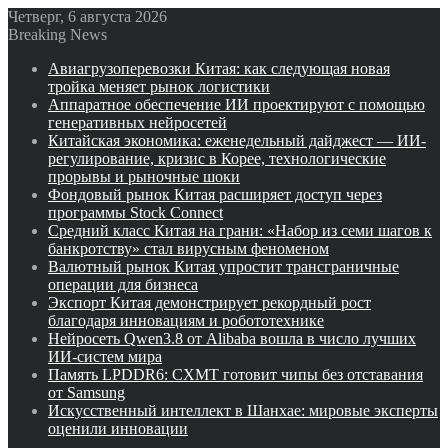
Четверг, 6 августа 2026
Breaking News
Авиагрузоперевозки Китая: как следующая новая
тройка меняет рынок логистики
Аппаратное обеспечение ИИ проектируют с помощью
генеративных нейросетей
Китайская экономика: еженедельный дайджест — ИИ-
регулирование, кризис в Корее, технологические
прорывы и рыночные шоки
Фондовый рынок Китая расширяет доступ через
программы Stock Connect
Средний класс Китая на грани: «Набор из семи шагов к
банкротству» стал вирусным феноменом
Валютный рынок Китая упростит трансграничные
операции для бизнеса
Экспорт Китая демонстрирует рекордный рост
благодаря инновациям и робототехнике
Нейросеть Qwen3.8 от Alibaba вошла в число лучших
ИИ-систем мира
Память LPDDR6: CXMT готовит чипы без отставания
от Samsung
Искусственный интеллект в Шанхае: мировые эксперты
оценили инновации