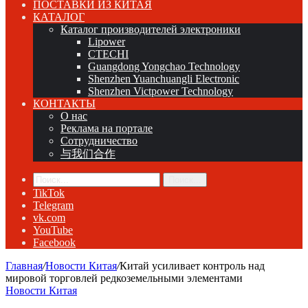
ПОСТАВКИ ИЗ КИТАЯ
КАТАЛОГ
Каталог производителей электроники
Lipower
CTECHI
Guangdong Yongchao Technology
Shenzhen Yuanchuangli Electronic
Shenzhen Victpower Technology
КОНТАКТЫ
О нас
Реклама на портале
Сотрудничество
与我们合作
Поиск...
TikTok
Telegram
vk.com
YouTube
Facebook
Главная
/
Новости Китая
/
Китай усиливает контроль над
мировой торговлей редкоземельными элементами
Новости Китая