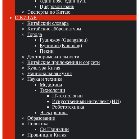
Один пояс, один путь
Цифровой юань
Эксперты по Китаю
О КИТАЕ
Китайский словарь
Китайские аббревиатуры
Города
Гуанчжоу (Guangzhou)
Куньмин (Kunming)
Пекин
Достопримечательности
Китайские приложения и соцсети
Культура Китая
Национальная кухня
Наука и техника
Медицина
Технологии
IT-технологии
Искусственный интеллект (ИИ)
Робототехника
Электроника
Образование
Политика
Си Цзиньпин
Провинции Китая