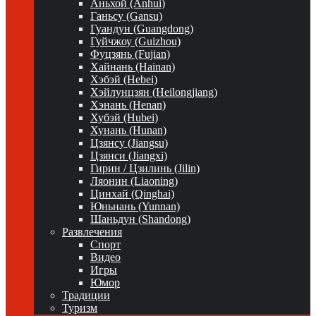
Аньхой (Anhui)
Ганьсу (Gansu)
Гуандун (Guangdong)
Гуйчжоу (Guizhou)
Фуцзянь (Fujian)
Хайнань (Hainan)
Хэбэй (Hebei)
Хэйлунцзян (Heilongjiang)
Хэнань (Henan)
Хубэй (Hubei)
Хунань (Hunan)
Цзянсу (Jiangsu)
Цзянси (Jiangxi)
Гирин / Цзилинь (Jilin)
Ляонин (Liaoning)
Цинхай (Qinghai)
Юньнань (Yunnan)
Шаньдун (Shandong)
Развлечения
Спорт
Видео
Игры
Юмор
Традиции
Туризм