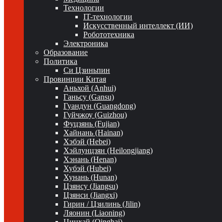
Технологии
IT-технологии
Искусственный интеллект (ИИ)
Робототехника
Электроника
Образование
Политика
Си Цзиньпин
Провинции Китая
Аньхой (Anhui)
Ганьсу (Gansu)
Гуандун (Guangdong)
Гуйчжоу (Guizhou)
Фуцзянь (Fujian)
Хайнань (Hainan)
Хэбэй (Hebei)
Хэйлунцзян (Heilongjiang)
Хэнань (Henan)
Хубэй (Hubei)
Хунань (Hunan)
Цзянсу (Jiangsu)
Цзянси (Jiangxi)
Гирин / Цзилинь (Jilin)
Ляонин (Liaoning)
Цинхай (Qinghai)