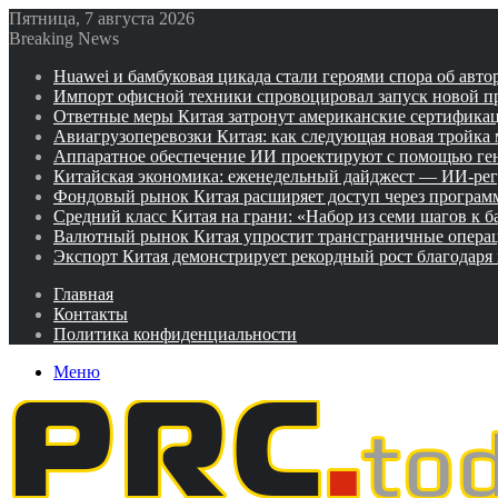
Пятница, 7 августа 2026
Breaking News
Huawei и бамбуковая цикада стали героями спора об авто
Импорт офисной техники спровоцировал запуск новой п
Ответные меры Китая затронут американские сертифика
Авиагрузоперевозки Китая: как следующая новая тройка
Аппаратное обеспечение ИИ проектируют с помощью ге
Китайская экономика: еженедельный дайджест — ИИ-рег
Фондовый рынок Китая расширяет доступ через программ
Средний класс Китая на грани: «Набор из семи шагов к 
Валютный рынок Китая упростит трансграничные операц
Экспорт Китая демонстрирует рекордный рост благодаря
Главная
Контакты
Политика конфиденциальности
Меню