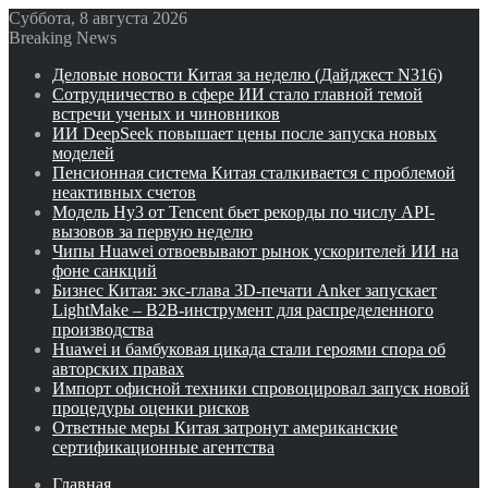
Суббота, 8 августа 2026
Breaking News
Деловые новости Китая за неделю (Дайджест N316)
Сотрудничество в сфере ИИ стало главной темой
встречи ученых и чиновников
ИИ DeepSeek повышает цены после запуска новых
моделей
Пенсионная система Китая сталкивается с проблемой
неактивных счетов
Модель Hy3 от Tencent бьет рекорды по числу API-
вызовов за первую неделю
Чипы Huawei отвоевывают рынок ускорителей ИИ на
фоне санкций
Бизнес Китая: экс-глава 3D-печати Anker запускает
LightMake – B2B-инструмент для распределенного
производства
Huawei и бамбуковая цикада стали героями спора об
авторских правах
Импорт офисной техники спровоцировал запуск новой
процедуры оценки рисков
Ответные меры Китая затронут американские
сертификационные агентства
Главная