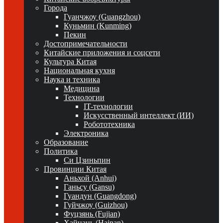
Города
Гуанчжоу (Guangzhou)
Куньмин (Kunming)
Пекин
Достопримечательности
Китайские приложения и соцсети
Культура Китая
Национальная кухня
Наука и техника
Медицина
Технологии
IT-технологии
Искусственный интеллект (ИИ)
Робототехника
Электроника
Образование
Политика
Си Цзиньпин
Провинции Китая
Аньхой (Anhui)
Ганьсу (Gansu)
Гуандун (Guangdong)
Гуйчжоу (Guizhou)
Фуцзянь (Fujian)
Хайнань (Hainan)