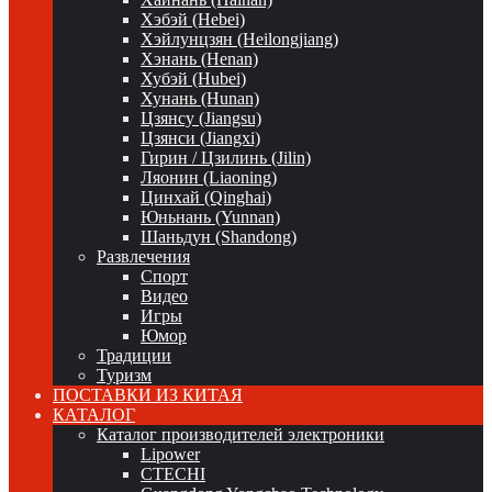
Хэбэй (Hebei)
Хэйлунцзян (Heilongjiang)
Хэнань (Henan)
Хубэй (Hubei)
Хунань (Hunan)
Цзянсу (Jiangsu)
Цзянси (Jiangxi)
Гирин / Цзилинь (Jilin)
Ляонин (Liaoning)
Цинхай (Qinghai)
Юньнань (Yunnan)
Шаньдун (Shandong)
Развлечения
Спорт
Видео
Игры
Юмор
Традиции
Туризм
ПОСТАВКИ ИЗ КИТАЯ
КАТАЛОГ
Каталог производителей электроники
Lipower
CTECHI