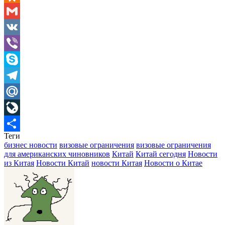
Odnoklassniki
Gmail
VK
Viber
Skype
Telegram
Mail.Ru
LiveJournal
Теги
Отправить
бизнес новости
визовые ограничения
визовые ограничения
для американских чиновников
Китай
Китай сегодня
Новости
из Китая
Новости Китай
новости Китая
Новости о Китае