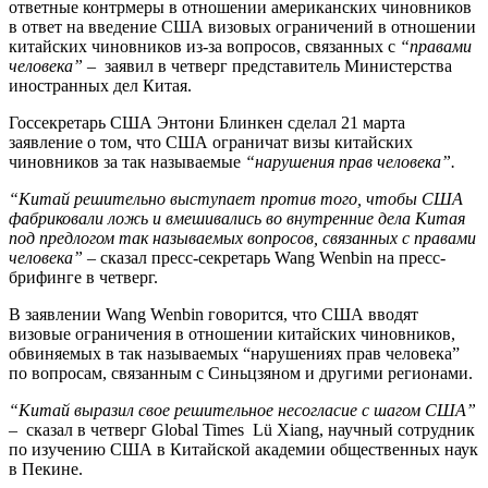
ответные контрмеры в отношении американских чиновников
в ответ на введение США визовых ограничений в отношении
китайских чиновников из-за вопросов, связанных с
“правами
человека”
– заявил в четверг представитель Министерства
иностранных дел Китая.
Госсекретарь США Энтони Блинкен сделал 21 марта
заявление о том, что США ограничат визы китайских
чиновников за так называемые
“нарушения прав человека”.
“Китай решительно выступает против того, чтобы США
фабриковали ложь и вмешивались во внутренние дела Китая
под предлогом так называемых вопросов, связанных с правами
человека”
– сказал пресс-секретарь Wang Wenbin на пресс-
брифинге в четверг.
В заявлении Wang Wenbin говорится, что США вводят
визовые ограничения в отношении китайских чиновников,
обвиняемых в так называемых “нарушениях прав человека”
по вопросам, связанным с Синьцзяном и другими регионами.
“Китай выразил свое решительное несогласие с шагом США”
– сказал в четверг Global Times Lü Xiang, научный сотрудник
по изучению США в Китайской академии общественных наук
в Пекине.