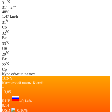
℃
31
31º - 24º
48%
1.47 km/h
℃
31
Сб
℃
32
Вс
℃
33
Пн
℃
29
Вт
℃
22
Ср
Курс обмена валют
1CNY
Китайский юань.
Китай
=
13,85
RUB
–0,14
%
0,14
USD
–0,16
%