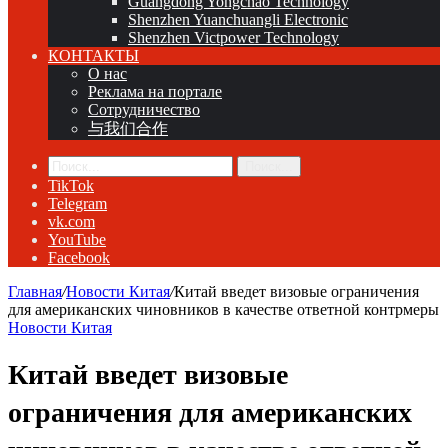
Guangdong Yongchao Technology
Shenzhen Yuanchuangli Electronic
Shenzhen Victpower Technology
КОНТАКТЫ
О нас
Реклама на портале
Сотрудничество
与我们合作
Поиск...
TikTok
Telegram
vk.com
YouTube
Facebook
Главная
/
Новости Китая
/
Китай введет визовые ограничения
для американских чиновников в качестве ответной контрмеры
Новости Китая
Китай введет визовые
ограничения для американских