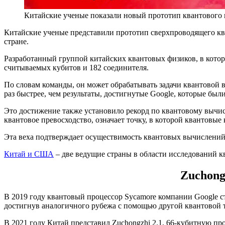
Китайские ученые показали новый прототип квантового
Китайские ученые представили прототип сверхпроводящего кв
стране.
Разработанный группой китайских квантовых физиков, в которую
считываемых кубитов и 182 соединителя.
По словам команды, он может обрабатывать задачи квантовой 
раз быстрее, чем результаты, достигнутые Google, которые был
Это достижение также установило рекорд по квантовому вычи
квантовое превосходство, означает точку, в которой квантовы
Эта веха подтверждает осуществимость квантовых вычислений 
Китай и США
– две ведущие страны в области исследований 
Zuchong
В 2019 году квантовый процессор Sycamore компании Google ст
достигнув аналогичного рубежа с помощью другой квантовой 
В 2021 году Китай представил Zuchongzhi 2.1, 66-кубитную 