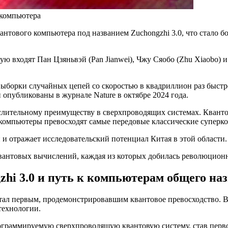
 компьютера
антового компьютера под названием Zuchongzhi 3.0, что стало
 входят Пан Цзяньвэй (Pan Jianwei), Чжу Сяобо (Zhu Xiaobo) и 
выборки случайных цепей со скоростью в квадриллион раз быст
и опубликованы в журнале Nature в октябре 2024 года.
слительному преимуществу в сверхпроводящих системах. Кванто
е компьютеры превосходят самые передовые классические суперк
и отражает исследовательский потенциал Китая в этой области.
квантовых вычислений, каждая из которых добилась революцион
zhi 3.0 и путь к компьютерам общего на
ал первым, продемонстрировавшим квантовое превосходство. В 2
технологии.
программируемую сверхпроводящую квантовую систему, став пер