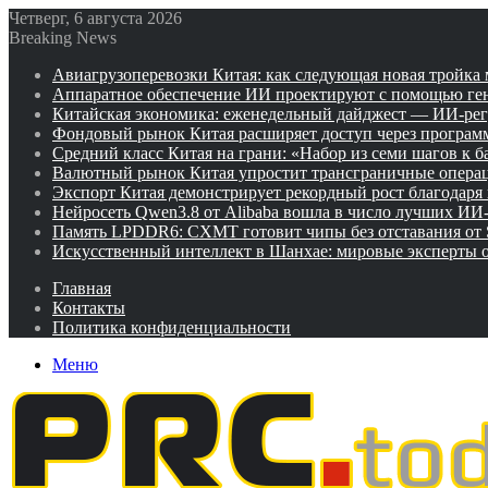
Четверг, 6 августа 2026
Breaking News
Авиагрузоперевозки Китая: как следующая новая тройка
Аппаратное обеспечение ИИ проектируют с помощью ге
Китайская экономика: еженедельный дайджест — ИИ-рег
Фондовый рынок Китая расширяет доступ через программ
Средний класс Китая на грани: «Набор из семи шагов к 
Валютный рынок Китая упростит трансграничные операц
Экспорт Китая демонстрирует рекордный рост благодаря
Нейросеть Qwen3.8 от Alibaba вошла в число лучших ИИ
Память LPDDR6: CXMT готовит чипы без отставания от
Искусственный интеллект в Шанхае: мировые эксперты
Главная
Контакты
Политика конфиденциальности
Меню