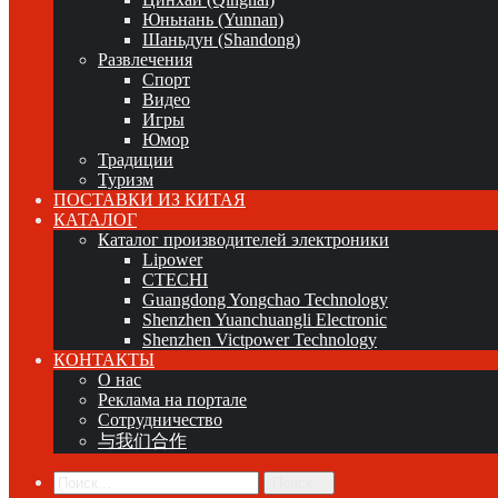
Юньнань (Yunnan)
Шаньдун (Shandong)
Развлечения
Спорт
Видео
Игры
Юмор
Традиции
Туризм
ПОСТАВКИ ИЗ КИТАЯ
КАТАЛОГ
Каталог производителей электроники
Lipower
CTECHI
Guangdong Yongchao Technology
Shenzhen Yuanchuangli Electronic
Shenzhen Victpower Technology
КОНТАКТЫ
О нас
Реклама на портале
Сотрудничество
与我们合作
Поиск...