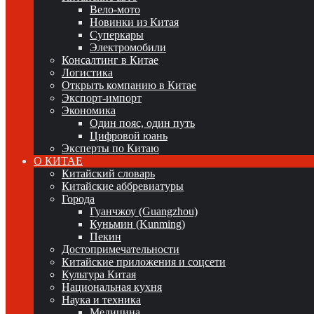
Вело-мото
Новинки из Китая
Суперкары
Электромобили
Консалтинг в Китае
Логистика
Открыть компанию в Китае
Экспорт-импорт
Экономика
Один пояс, один путь
Цифровой юань
Эксперты по Китаю
О КИТАЕ
Китайский словарь
Китайские аббревиатуры
Города
Гуанчжоу (Guangzhou)
Куньмин (Kunming)
Пекин
Достопримечательности
Китайские приложения и соцсети
Культура Китая
Национальная кухня
Наука и техника
Медицина