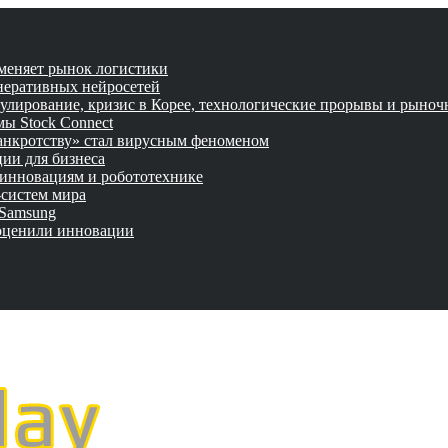
 меняет рынок логистики
неративных нейросетей
улирование, кризис в Корее, технологические прорывы и рыно
ы Stock Connect
банкротству» стал вирусным феноменом
ии для бизнеса
 инновациям и робототехнике
-систем мира
 Samsung
 оценили инновации