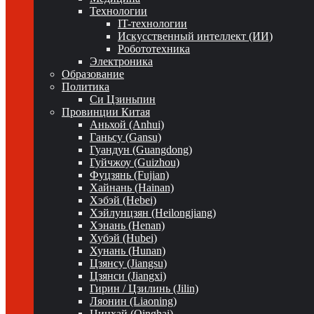
Технологии
IT-технологии
Искусственный интеллект (ИИ)
Робототехника
Электроника
Образование
Политика
Си Цзиньпин
Провинции Китая
Аньхой (Anhui)
Ганьсу (Gansu)
Гуандун (Guangdong)
Гуйчжоу (Guizhou)
Фуцзянь (Fujian)
Хайнань (Hainan)
Хэбэй (Hebei)
Хэйлунцзян (Heilongjiang)
Хэнань (Henan)
Хубэй (Hubei)
Хунань (Hunan)
Цзянсу (Jiangsu)
Цзянси (Jiangxi)
Гирин / Цзилинь (Jilin)
Ляонин (Liaoning)
Цинхай (Qinghai)