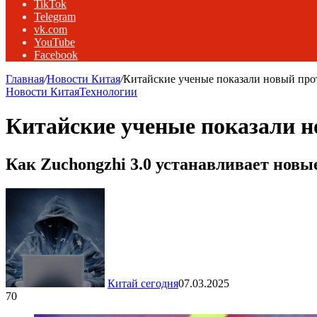
TikTok
Telegram
vk.com
YouTube
Facebook
Главная
/
Новости Китая
/
Китайские ученые показали новый про
Новости Китая
Технологии
Китайские ученые показали 
Как Zuchongzhi 3.0 устанавливает нов
Китай сегодня
07.03.2025
70