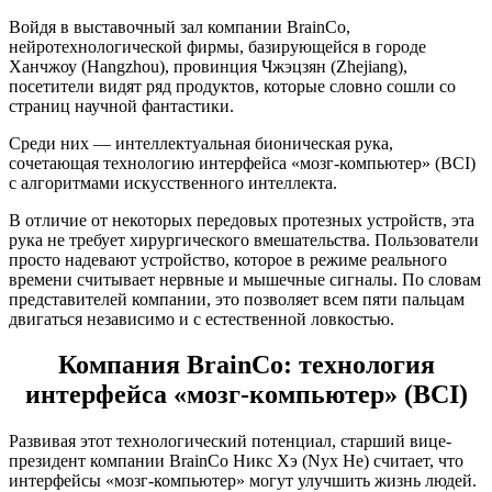
Войдя в выставочный зал компании BrainCo,
нейротехнологической фирмы, базирующейся в городе
Ханчжоу (Hangzhou), провинция Чжэцзян (Zhejiang),
посетители видят ряд продуктов, которые словно сошли со
страниц научной фантастики.
Среди них — интеллектуальная бионическая рука,
сочетающая технологию интерфейса «мозг-компьютер» (BCI)
с алгоритмами искусственного интеллекта.
В отличие от некоторых передовых протезных устройств, эта
рука не требует хирургического вмешательства. Пользователи
просто надевают устройство, которое в режиме реального
времени считывает нервные и мышечные сигналы. По словам
представителей компании, это позволяет всем пяти пальцам
двигаться независимо и с естественной ловкостью.
Компания BrainCo: технология
интерфейса «мозг-компьютер» (BCI)
Развивая этот технологический потенциал, старший вице-
президент компании BrainCo Никс Хэ (Nyx He) считает, что
интерфейсы «мозг-компьютер» могут улучшить жизнь людей.