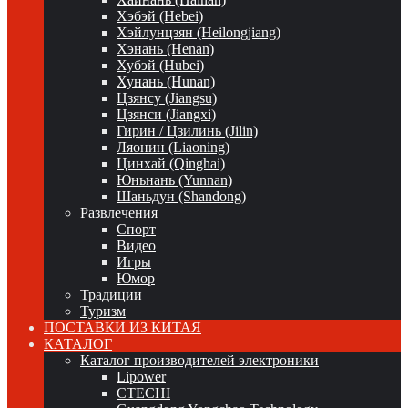
Хэбэй (Hebei)
Хэйлунцзян (Heilongjiang)
Хэнань (Henan)
Хубэй (Hubei)
Хунань (Hunan)
Цзянсу (Jiangsu)
Цзянси (Jiangxi)
Гирин / Цзилинь (Jilin)
Ляонин (Liaoning)
Цинхай (Qinghai)
Юньнань (Yunnan)
Шаньдун (Shandong)
Развлечения
Спорт
Видео
Игры
Юмор
Традиции
Туризм
ПОСТАВКИ ИЗ КИТАЯ
КАТАЛОГ
Каталог производителей электроники
Lipower
CTECHI