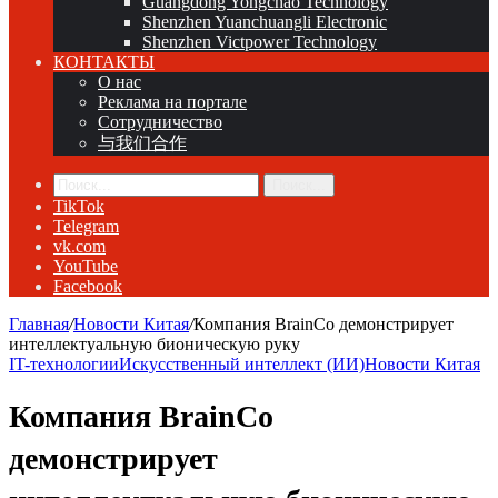
Guangdong Yongchao Technology
Shenzhen Yuanchuangli Electronic
Shenzhen Victpower Technology
КОНТАКТЫ
О нас
Реклама на портале
Сотрудничество
与我们合作
Поиск...
TikTok
Telegram
vk.com
YouTube
Facebook
Главная
/
Новости Китая
/
Компания BrainCo демонстрирует
интеллектуальную бионическую руку
IT-технологии
Искусственный интеллект (ИИ)
Новости Китая
Компания BrainCo
демонстрирует