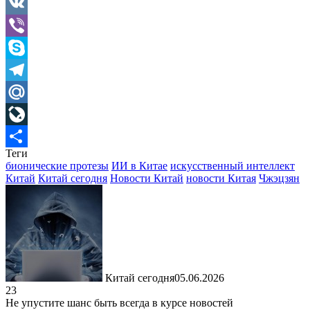
Gmail
VK
Viber
Skype
Telegram
Mail.Ru
LiveJournal
Теги
Отправить
бионические протезы
ИИ в Китае
искусственный интеллект
Китай
Китай сегодня
Новости Китай
новости Китая
Чжэцзян
Китай сегодня
05.06.2026
23
Не упустите шанс быть всегда в курсе новостей