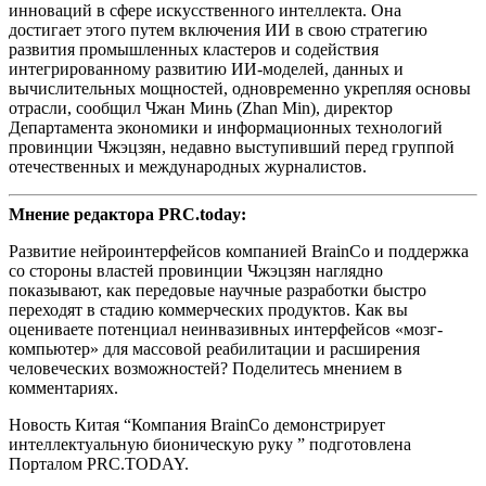
инноваций в сфере искусственного интеллекта. Она
достигает этого путем включения ИИ в свою стратегию
развития промышленных кластеров и содействия
интегрированному развитию ИИ-моделей, данных и
вычислительных мощностей, одновременно укрепляя основы
отрасли, сообщил Чжан Минь (Zhan Min), директор
Департамента экономики и информационных технологий
провинции Чжэцзян, недавно выступивший перед группой
отечественных и международных журналистов.
Мнение редактора PRC.today:
Развитие нейроинтерфейсов компанией BrainCo и поддержка
со стороны властей провинции Чжэцзян наглядно
показывают, как передовые научные разработки быстро
переходят в стадию коммерческих продуктов. Как вы
оцениваете потенциал неинвазивных интерфейсов «мозг-
компьютер» для массовой реабилитации и расширения
человеческих возможностей? Поделитесь мнением в
комментариях.
Новость Китая “Компания BrainCo демонстрирует
интеллектуальную бионическую руку ” подготовлена
Порталом PRC.TODAY.