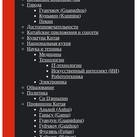
Города
Гуанчжоу (Guangzhou)
Куньмин (Kunming)
Пекин
Достопримечательности
Китайские приложения и соцсети
Культура Китая
Национальная кухня
Наука и техника
Медицина
Технологии
IT-технологии
Искусственный интеллект (ИИ)
Робототехника
Электроника
Образование
Политика
Си Цзиньпин
Провинции Китая
Аньхой (Anhui)
Ганьсу (Gansu)
Гуандун (Guangdong)
Гуйчжоу (Guizhou)
Фуцзянь (Fujian)
Хайнань (Hainan)