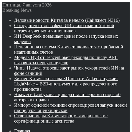
Пятница, 7 августа 2026
Breaking News
Деловые новости Китая за неделю (Дайджест N316)
Сотрудничество в сфере ИИ стало главной темой
встречи ученых и чиновников
ИИ DeepSeek повышает цены после запуска новых
моделей
Пенсионная система Китая сталкивается с проблемой
неактивных счетов
Модель Hy3 от Tencent бьет рекорды по числу API-
вызовов за первую неделю
Чипы Huawei отвоевывают рынок ускорителей ИИ на
фоне санкций
Бизнес Китая: экс-глава 3D-печати Anker запускает
LightMake – B2B-инструмент для распределенного
производства
Huawei и бамбуковая цикада стали героями спора об
авторских правах
Импорт офисной техники спровоцировал запуск новой
процедуры оценки рисков
Ответные меры Китая затронут американские
сертификационные агентства
Главная