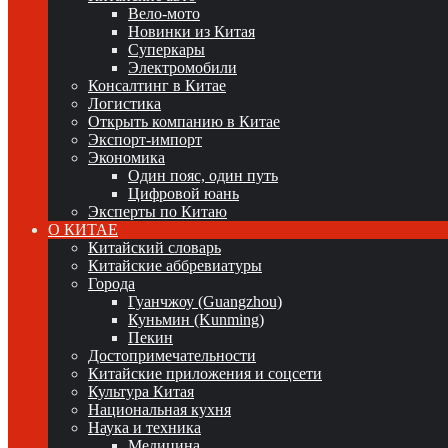
Вело-мото
Новинки из Китая
Суперкары
Электромобили
Консалтинг в Китае
Логистика
Открыть компанию в Китае
Экспорт-импорт
Экономика
Один пояс, один путь
Цифровой юань
Эксперты по Китаю
О КИТАЕ
Китайский словарь
Китайские аббревиатуры
Города
Гуанчжоу (Guangzhou)
Куньмин (Kunming)
Пекин
Достопримечательности
Китайские приложения и соцсети
Культура Китая
Национальная кухня
Наука и техника
Медицина