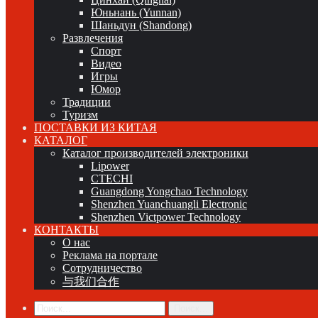
Юньнань (Yunnan)
Шаньдун (Shandong)
Развлечения
Спорт
Видео
Игры
Юмор
Традиции
Туризм
ПОСТАВКИ ИЗ КИТАЯ
КАТАЛОГ
Каталог производителей электроники
Lipower
CTECHI
Guangdong Yongchao Technology
Shenzhen Yuanchuangli Electronic
Shenzhen Victpower Technology
КОНТАКТЫ
О нас
Реклама на портале
Сотрудничество
与我们合作
Поиск...