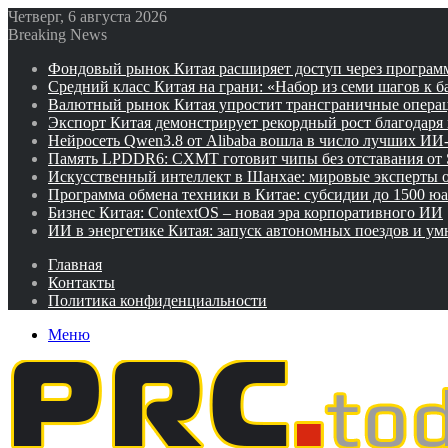
Четверг, 6 августа 2026
Breaking News
Фондовый рынок Китая расширяет доступ через программ
Средний класс Китая на грани: «Набор из семи шагов к 
Валютный рынок Китая упростит трансграничные операц
Экспорт Китая демонстрирует рекордный рост благодаря
Нейросеть Qwen3.8 от Alibaba вошла в число лучших ИИ
Память LPDDR6: CXMT готовит чипы без отставания от
Искусственный интеллект в Шанхае: мировые эксперты
Программа обмена техники в Китае: субсидии до 1500 юа
Бизнес Китая: ContextOS – новая эра корпоративного ИИ
ИИ в энергетике Китая: запуск автономных поездов и у
Главная
Контакты
Политика конфиденциальности
Меню