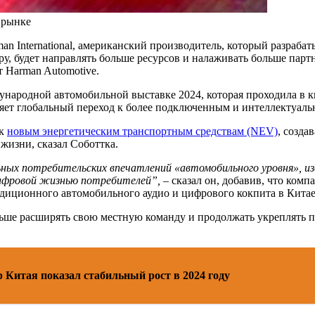
 рынке
an International, американский производитель, который разраб
ру, будет направлять больше ресурсов и налаживать больше пар
т Harman Automotive.
ународной автомобильной выставке 2024, которая проходила в кит
ляет глобальный переход к более подключенным и интеллектуал
 к
новым энергетическим транспортным средствам (NEV)
, созда
жизни, сказал Соботтка.
ных потребительских впечатлений «автомобильного уровня», и
цифровой жизнью потребителей”,
– сказал он, добавив, что комп
адиционного автомобильного аудио и цифрового кокпита в Китае
альше расширять свою местную команду и продолжать укреплять 
 Китая показал стабильный рост в 2024 году