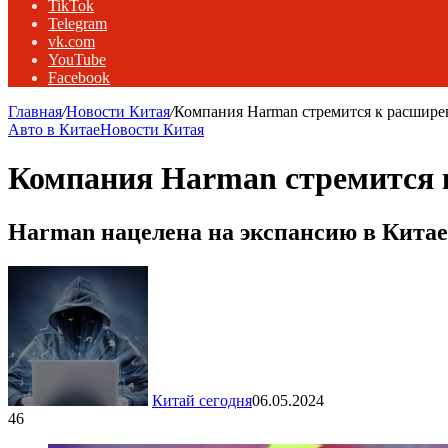
TikTok
Telegram
vk.com
YouTube
Facebook
Главная
/
Новости Китая
/
Компания Harman стремится к расшире
Авто в Китае
Новости Китая
Компания Harman стремится 
Harman нацелена на экспансию в Китае
Китай сегодня
06.05.2024
46