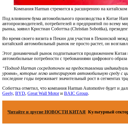
Компания Harman стремится к расширению на китайском
Под влиянием бума автомобильного производства в Китае Harm
автопроизводителей, потребителей и предприятий по всему ми
рынка, заявил Кристиан Соботтка (Christian Sobottka), президен
Во время своего визита в Пекин для участия в Пекинской межд
китайский автомобильный рынок не просто растет, он возглав
Этот динамичный рынок подпитывается продвижением Китая
автомобильные потребности с требованиями цифрового образа 
“Подход Harman сосредоточен на предоставлении индивидуаль
уровня», которые легко интегрируют автомобильную среду с 
последние годы переживает значительный рост в сегментах тр
Соботтка отметил, что компания Harman Automotive будет и д
Geely
,
BYD
,
Great Wall Motor
и
BAIC Group
.
Читайте и другие НОВОСТИ КИТАЯ
Культурный сектор