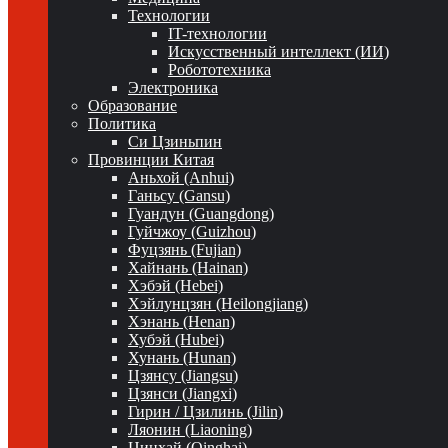
Технологии
IT-технологии
Искусственный интеллект (ИИ)
Робототехника
Электроника
Образование
Политика
Си Цзиньпин
Провинции Китая
Аньхой (Anhui)
Ганьсу (Gansu)
Гуандун (Guangdong)
Гуйчжоу (Guizhou)
Фуцзянь (Fujian)
Хайнань (Hainan)
Хэбэй (Hebei)
Хэйлунцзян (Heilongjiang)
Хэнань (Henan)
Хубэй (Hubei)
Хунань (Hunan)
Цзянсу (Jiangsu)
Цзянси (Jiangxi)
Гирин / Цзилинь (Jilin)
Ляонин (Liaoning)
Цинхай (Qinghai)