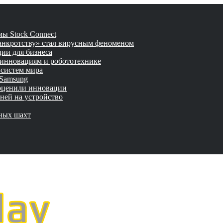
ы Stock Connect
банкротству» стал вирусным феноменом
ии для бизнеса
 инновациям и робототехнике
-систем мира
 Samsung
 оценили инновации
ней на устройство
мных шахт