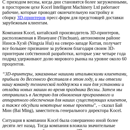
С приходом весны, когда дни становятся более загруженными,
в просторном цехе Kocel Intelligent Machinery Ltd работают
рабочие, которые проводят окончательную настройку и
сборку
3D-принтеров
пресс-форм для предстоящей доставки
зарубежным клиентам.
Компания Kocel, китайский производитель 3D-принтеров,
расположенная в Иньчуане (Yinchuan), автономном районе
Нинся-Хуэй (Ningxia Hui) на северо-западе Китая, получает
все большее признание за рубежом благодаря своим 3D-
принтерам собственной разработки, которые уже четыре года
подряд удерживают долю мирового рынка на уровне около 60
процентов.
“3D-принтеры, заказанные нашими итальянскими клиентами,
прибыли до Весеннего фестиваля в этом году, и мы отвезли
нашу команду технической поддержки к ним для установки и
отладки новых машин во время праздника Весны. Затем мы
отправились в Австрию для обновления программного и
аппаратного обеспечения для наших существующих клиентов,
а также обсудили некоторые новые проекты
”, – сказал Бай
Мин (Bai Ming), заместитель генерального директора Kocel.
Ситуация в компании Kocel была совершенно иной более
десяти лет назад. Тогда компания вложила значительные