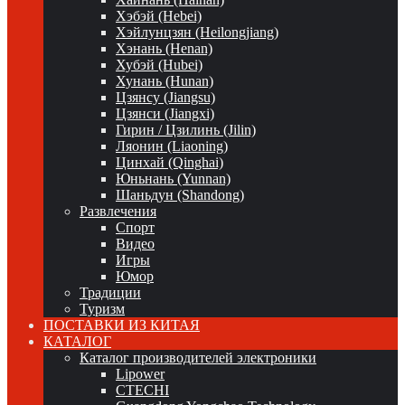
Хэбэй (Hebei)
Хэйлунцзян (Heilongjiang)
Хэнань (Henan)
Хубэй (Hubei)
Хунань (Hunan)
Цзянсу (Jiangsu)
Цзянси (Jiangxi)
Гирин / Цзилинь (Jilin)
Ляонин (Liaoning)
Цинхай (Qinghai)
Юньнань (Yunnan)
Шаньдун (Shandong)
Развлечения
Спорт
Видео
Игры
Юмор
Традиции
Туризм
ПОСТАВКИ ИЗ КИТАЯ
КАТАЛОГ
Каталог производителей электроники
Lipower
CTECHI