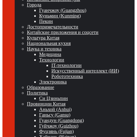
Города
Гуанчжоу (Guangzhou)
Куньмин (Kunming)
Пекин
Достопримечательности
Китайские приложения и соцсети
Культура Китая
Национальная кухня
Наука и техника
Медицина
Технологии
IT-технологии
Искусственный интеллект (ИИ)
Робототехника
Электроника
Образование
Политика
Си Цзиньпин
Провинции Китая
Аньхой (Anhui)
Ганьсу (Gansu)
Гуандун (Guangdong)
Гуйчжоу (Guizhou)
Фуцзянь (Fujian)
Хайнань (Hainan)