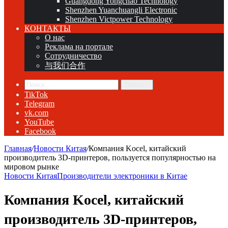
Guangdong Yongchao Technology
Shenzhen Yuanchuangli Electronic
Shenzhen Victpower Technology
КОНТАКТЫ
О нас
Реклама на портале
Сотрудничество
与我们合作
Поиск...
TikTok
Telegram
vk.com
YouTube
Facebook
Главная
/
Новости Китая
/
Компания Kocel, китайский
производитель 3D-принтеров, пользуется популярностью на
мировом рынке
Новости Китая
Производители электроники в Китае
Компания Kocel, китайский
производитель 3D-принтеров,