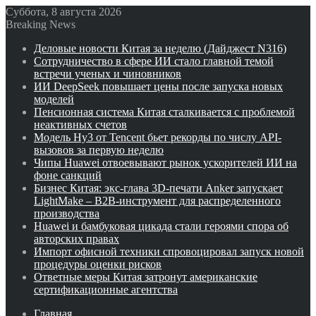
Суббота, 8 августа 2026
Breaking News
Деловые новости Китая за неделю (Дайджест N316)
Сотрудничество в сфере ИИ стало главной темой
встречи ученых и чиновников
ИИ DeepSeek повышает цены после запуска новых
моделей
Пенсионная система Китая сталкивается с проблемой
неактивных счетов
Модель Hy3 от Tencent бьет рекорды по числу API-
вызовов за первую неделю
Чипы Huawei отвоевывают рынок ускорителей ИИ на
фоне санкций
Бизнес Китая: экс-глава 3D-печати Anker запускает
LightMake – B2B-инструмент для распределенного
производства
Huawei и бамбуковая цикада стали героями спора об
авторских правах
Импорт офисной техники спровоцировал запуск новой
процедуры оценки рисков
Ответные меры Китая затронут американские
сертификационные агентства
Главная