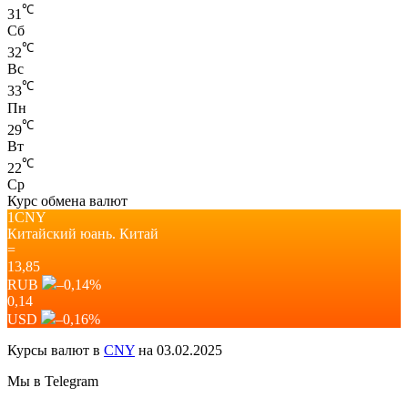
℃
31
Сб
℃
32
Вс
℃
33
Пн
℃
29
Вт
℃
22
Ср
Курс обмена валют
1CNY
Китайский юань.
Китай
=
13,85
RUB
–0,14
%
0,14
USD
–0,16
%
Курсы валют в
CNY
на 03.02.2025
Мы в Telegram