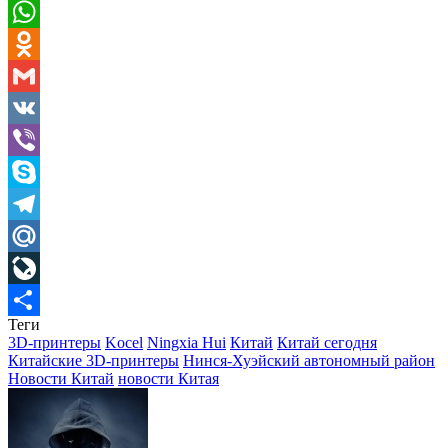
Pinterest
WhatsApp
Odnoklassniki
Gmail
VK
Viber
Skype
Telegram
Mail.Ru
LiveJournal
Теги
Отправить
3D-принтеры
Kocel
Ningxia Hui
Китай
Китай сегодня
Китайские 3D-принтеры
Нинся-Хуэйский автономный район
Новости Китай
новости Китая