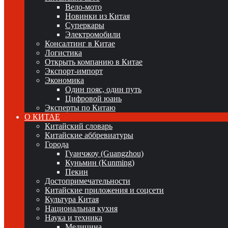
Вело-мото
Новинки из Китая
Суперкары
Электромобили
Консалтинг в Китае
Логистика
Открыть компанию в Китае
Экспорт-импорт
Экономика
Один пояс, один путь
Цифровой юань
Эксперты по Китаю
О КИТАЕ
Китайский словарь
Китайские аббревиатуры
Города
Гуанчжоу (Guangzhou)
Куньмин (Kunming)
Пекин
Достопримечательности
Китайские приложения и соцсети
Культура Китая
Национальная кухня
Наука и техника
Медицина