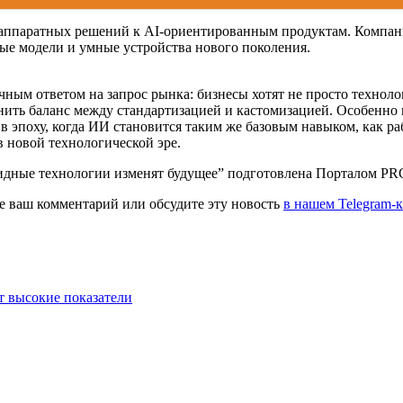
 аппаратных решений к AI-ориентированным продуктам. Компан
ые модели и умные устройства нового поколения.
ным ответом на запрос рынка: бизнесы хотят не просто техноло
ранить баланс между стандартизацией и кастомизацией. Особенно
 эпоху, когда ИИ становится таким же базовым навыком, как раб
в новой технологической эре.
ридные технологии изменят будущее” подготовлена Порталом P
те ваш комментарий или обсудите эту новость
в нашем Telegram-
т высокие показатели