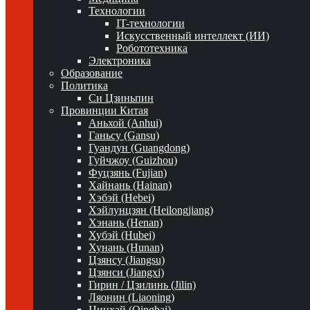
Технологии
IT-технологии
Искусственный интеллект (ИИ)
Робототехника
Электроника
Образование
Политика
Си Цзиньпин
Провинции Китая
Аньхой (Anhui)
Ганьсу (Gansu)
Гуандун (Guangdong)
Гуйчжоу (Guizhou)
Фуцзянь (Fujian)
Хайнань (Hainan)
Хэбэй (Hebei)
Хэйлунцзян (Heilongjiang)
Хэнань (Henan)
Хубэй (Hubei)
Хунань (Hunan)
Цзянсу (Jiangsu)
Цзянси (Jiangxi)
Гирин / Цзилинь (Jilin)
Ляонин (Liaoning)
Цинхай (Qinghai)