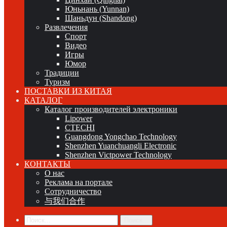
Юньнань (Yunnan)
Шаньдун (Shandong)
Развлечения
Спорт
Видео
Игры
Юмор
Традиции
Туризм
ПОСТАВКИ ИЗ КИТАЯ
КАТАЛОГ
Каталог производителей электроники
Lipower
CTECHI
Guangdong Yongchao Technology
Shenzhen Yuanchuangli Electronic
Shenzhen Victpower Technology
КОНТАКТЫ
О нас
Реклама на портале
Сотрудничество
与我们合作
Поиск...