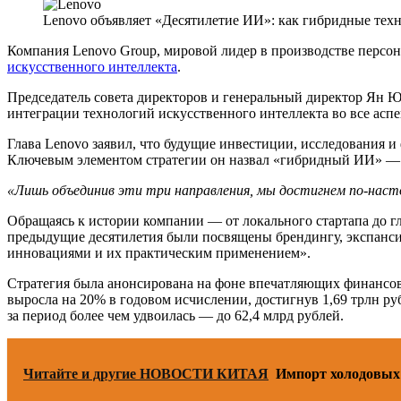
Lenovo объявляет «Десятилетие ИИ»: как гибридные тех
Компания Lenovo Group, мировой лидер в производстве персон
искусственного интеллекта
.
Председатель совета директоров и генеральный директор Ян Ю
интеграции технологий искусственного интеллекта во все асп
Глава Lenovo заявил, что будущие инвестиции, исследования 
Ключевым элементом стратегии он назвал «гибридный ИИ» — 
«Лишь объединив эти три направления, мы достигнем по-наст
Обращаясь к истории компании — от локального стартапа до г
предыдущие десятилетия были посвящены брендингу, экспансии
инновациями и их практическим применением».
Стратегия была анонсирована на фоне впечатляющих финансовы
выросла на 20% в годовом исчислении, достигнув 1,69 трлн ру
за период более чем удвоилась — до 62,4 млрд рублей.
Читайте и другие НОВОСТИ КИТАЯ
Импорт холодовых 