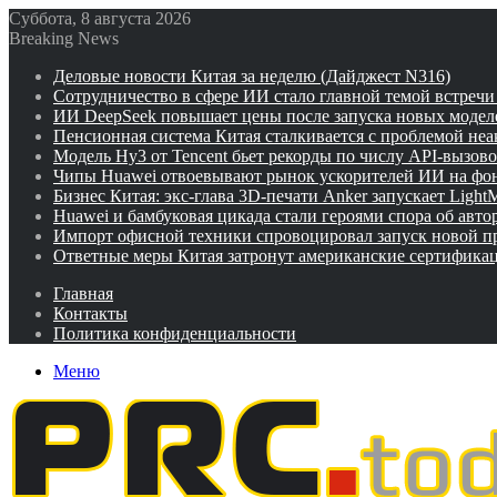
Суббота, 8 августа 2026
Breaking News
Деловые новости Китая за неделю (Дайджест N316)
Сотрудничество в сфере ИИ стало главной темой встреч
ИИ DeepSeek повышает цены после запуска новых модел
Пенсионная система Китая сталкивается с проблемой не
Модель Hy3 от Tencent бьет рекорды по числу API-вызов
Чипы Huawei отвоевывают рынок ускорителей ИИ на фо
Бизнес Китая: экс-глава 3D-печати Anker запускает Ligh
Huawei и бамбуковая цикада стали героями спора об авто
Импорт офисной техники спровоцировал запуск новой п
Ответные меры Китая затронут американские сертифика
Главная
Контакты
Политика конфиденциальности
Меню