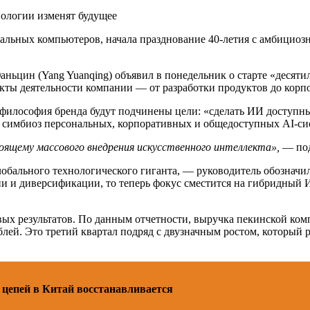
нологии изменят будущее
альных компьютеров, начала празднование 40-летия с амбициоз
аньцин (Yang Yuanqing) объявил в понедельник о старте «десят
екты деятельности компании — от разработки продуктов до корп
и философия бренда будут подчинены цели: «сделать ИИ доступн
симбиоз персональных, корпоративных и общедоступных AI-си
оящему массового внедрения искусственного интеллекта»,
— под
лобального технологического гиганта, — руководитель обозначи
 и диверсификации, то теперь фокус сместится на гибридный И
х результатов. По данным отчетности, выручка пекинской компа
блей. Это третий квартал подряд с двузначным ростом, который
цепей в Китай восстанавливается