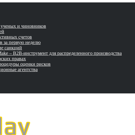
и ученых и чиновников
ей
активных счетов
ов за первую неделю
не санкций
tMake – B2B-инструмент для распределенного производства
рских правах
роцедуры оценки рисков
ционные агентства