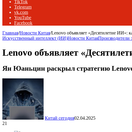
TikTok
Telegram
vk.com
YouTube
Facebook
Главная
/
Новости Китая
/
Lenovo объявляет «Десятилетие ИИ»: к
Искусственный интеллект (ИИ)
Новости Китая
Производители 
Lenovo объявляет «Десятилет
Ян Юаньцин раскрыл стратегию Lenovo
Китай сегодня
02.04.2025
21