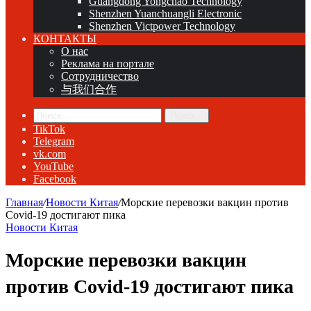
Guangdong Yongchao Technology
Shenzhen Yuanchuangli Electronic
Shenzhen Victpower Technology
КОНТАКТЫ
О нас
Реклама на портале
Сотрудничество
与我们合作
Поиск...
TikTok
Telegram
vk.com
YouTube
Facebook
Главная
/
Новости Китая
/
Морские перевозки вакцин против
Covid-19 достигают пика
Новости Китая
Морские перевозки вакцин
против Covid-19 достигают пика