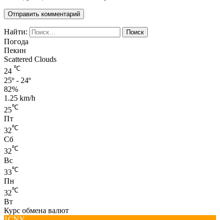
Найти:
Погода
Пекин
Scattered Clouds
℃
24
25º - 24º
82%
1.25 km/h
℃
25
Пт
℃
32
Сб
℃
32
Вс
℃
33
Пн
℃
32
Вт
Курс обмена валют
1CNY