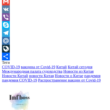
Odnoklassniki
Gmail
VK
Viber
Skype
Telegram
Mail.Ru
LiveJournal
Теги
Отправить
COVID-19
вакцина от Covid-19
Китай
Китай сегодня
Международная палата судоходства
Новости из Китая
Новости Китай
новости Китая
Новости о Китае
пандемия
пандемия COVID-19
Распространение вакцин от Covid-19