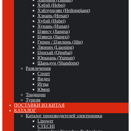
Хэбэй (Hebei)
Хэйлунцзян (Heilongjiang)
Хэнань (Henan)
Хубэй (Hubei)
Хунань (Hunan)
Цзянсу (Jiangsu)
Цзянси (Jiangxi)
Гирин / Цзилинь (Jilin)
Ляонин (Liaoning)
Цинхай (Qinghai)
Юньнань (Yunnan)
Шаньдун (Shandong)
Развлечения
Спорт
Видео
Игры
Юмор
Традиции
Туризм
ПОСТАВКИ ИЗ КИТАЯ
КАТАЛОГ
Каталог производителей электроники
Lipower
CTECHI