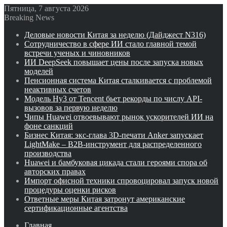
Пятница, 7 августа 2026
Breaking News
Деловые новости Китая за неделю (Дайджест N316)
Сотрудничество в сфере ИИ стало главной темой
встречи ученых и чиновников
ИИ DeepSeek повышает цены после запуска новых
моделей
Пенсионная система Китая сталкивается с проблемой
неактивных счетов
Модель Hy3 от Tencent бьет рекорды по числу API-
вызовов за первую неделю
Чипы Huawei отвоевывают рынок ускорителей ИИ на
фоне санкций
Бизнес Китая: экс-глава 3D-печати Anker запускает
LightMake – B2B-инструмент для распределенного
производства
Huawei и бамбуковая цикада стали героями спора об
авторских правах
Импорт офисной техники спровоцировал запуск новой
процедуры оценки рисков
Ответные меры Китая затронут американские
сертификационные агентства
Главная