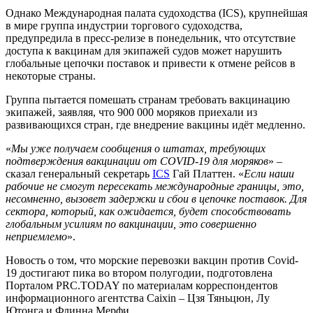
Однако Международная палата судоходства (ICS), крупнейшая
в мире группа индустрии торгового судоходства,
предупредила в пресс-релизе в понедельник, что отсутствие
доступа к вакцинам для экипажей судов может нарушить
глобальные цепочки поставок и привести к отмене рейсов в
некоторые страны.
Группа пытается помешать странам требовать вакцинацию
экипажей, заявляя, что 900 000 моряков приехали из
развивающихся стран, где внедрение вакцины идёт медленно.
«
Мы уже получаем сообщения о штатах, требующих
подтверждения вакцинации от COVID-19 для моряков
» –
сказал генеральный секретарь
ICS
Гай Платтен. «
Если наши
рабочие не смогут пересекать международные границы, это,
несомненно, вызовет задержки и сбои в цепочке поставок. Для
сектора, который, как ожидается, будет способствовать
глобальным усилиям по вакцинации, это совершенно
неприемлемо
».
Новость о том, что морские перевозки вакцин против Covid-
19 достигают пика во втором полугодии, подготовлена
Порталом PRC.TODAY по материалам корреспондентов
информационного агентства Caixin – Цзя Тяньцюн, Лу
Ютонга и Флинна Мерфи.