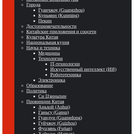
Города
Гуанчжоу (Guangzhou)
Куньмин (Kunming)
Пекин
Достопримечательности
Китайские приложения и соцсети
Культура Китая
Национальная кухня
Наука и техника
Медицина
Технологии
IT-технологии
Искусственный интеллект (ИИ)
Робототехника
Электроника
Образование
Политика
Си Цзиньпин
Провинции Китая
Аньхой (Anhui)
Ганьсу (Gansu)
Гуандун (Guangdong)
Гуйчжоу (Guizhou)
Фуцзянь (Fujian)
Хайнань (Hainan)