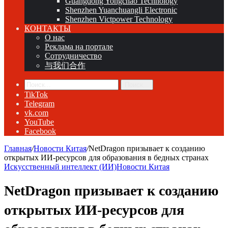
Guangdong Yongchao Technology
Shenzhen Yuanchuangli Electronic
Shenzhen Victpower Technology
КОНТАКТЫ
О нас
Реклама на портале
Сотрудничество
与我们合作
Поиск...
TikTok
Telegram
vk.com
YouTube
Facebook
Главная
/
Новости Китая
/
NetDragon призывает к созданию
открытых ИИ-ресурсов для образования в бедных странах
Искусственный интеллект (ИИ)
Новости Китая
NetDragon призывает к созданию
открытых ИИ-ресурсов для