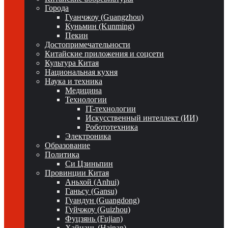
Города
Гуанчжоу (Guangzhou)
Куньмин (Kunming)
Пекин
Достопримечательности
Китайские приложения и соцсети
Культура Китая
Национальная кухня
Наука и техника
Медицина
Технологии
IT-технологии
Искусственный интеллект (ИИ)
Робототехника
Электроника
Образование
Политика
Си Цзиньпин
Провинции Китая
Аньхой (Anhui)
Ганьсу (Gansu)
Гуандун (Guangdong)
Гуйчжоу (Guizhou)
Фуцзянь (Fujian)
Хайнань (Hainan)