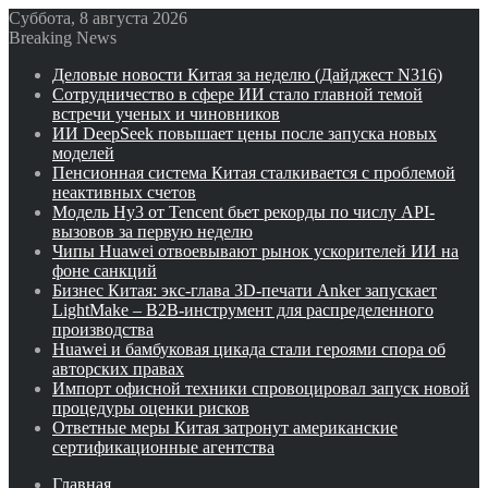
Суббота, 8 августа 2026
Breaking News
Деловые новости Китая за неделю (Дайджест N316)
Сотрудничество в сфере ИИ стало главной темой
встречи ученых и чиновников
ИИ DeepSeek повышает цены после запуска новых
моделей
Пенсионная система Китая сталкивается с проблемой
неактивных счетов
Модель Hy3 от Tencent бьет рекорды по числу API-
вызовов за первую неделю
Чипы Huawei отвоевывают рынок ускорителей ИИ на
фоне санкций
Бизнес Китая: экс-глава 3D-печати Anker запускает
LightMake – B2B-инструмент для распределенного
производства
Huawei и бамбуковая цикада стали героями спора об
авторских правах
Импорт офисной техники спровоцировал запуск новой
процедуры оценки рисков
Ответные меры Китая затронут американские
сертификационные агентства
Главная