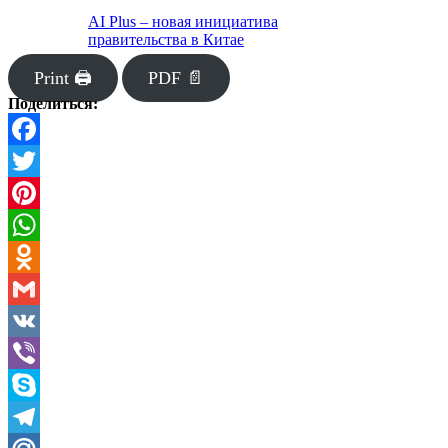
AI Plus – новая инициатива
правительства в Китае
Print 🖨
PDF 📄
Поделиться:
Facebook
Twitter
Pinterest
WhatsApp
Odnoklassniki
Gmail
VK
Viber
Skype