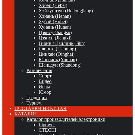
Хэбэй (Hebei)
Хэйлунцзян (Heilongjiang)
Хэнань (Henan)
Хубэй (Hubei)
Хунань (Hunan)
Цзянсу (Jiangsu)
Цзянси (Jiangxi)
Гирин / Цзилинь (Jilin)
Ляонин (Liaoning)
Цинхай (Qinghai)
Юньнань (Yunnan)
Шаньдун (Shandong)
Развлечения
Спорт
Видео
Игры
Юмор
Традиции
Туризм
ПОСТАВКИ ИЗ КИТАЯ
КАТАЛОГ
Каталог производителей электроники
Lipower
CTECHI