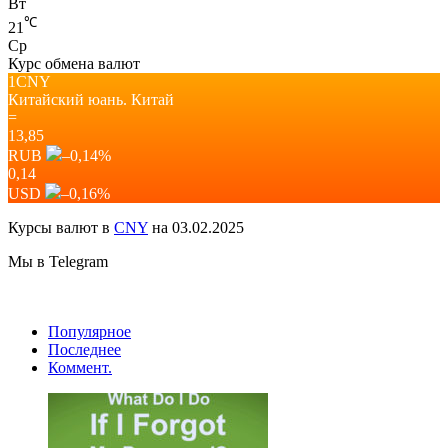
Вт
℃
21
Ср
Курс обмена валют
1CNY
Китайский юань.
Китай
=
13,85
RUB
–0,14
%
0,14
USD
–0,16
%
Курсы валют в
CNY
на 03.02.2025
Мы в Telegram
Популярное
Последнее
Коммент.